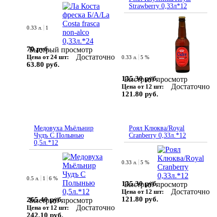
Strawberry 0,33л*12
0.33 л.
1
70 руб.
Быстрый просмотр
Достаточно
Цена от 24 шт:
0.33 л.
5 %
63.80 руб.
135.30 руб.
Быстрый просмотр
Достаточно
Цена от 12 шт:
121.80 руб.
Медовуха Мьёльнир
Роял Клюква/Royal
Чудъ С Полынью
Cranberry 0,33л.*12
0,5л.*12
0.33 л.
5 %
0.5 л.
1
6 %
135.30 руб.
Быстрый просмотр
Достаточно
Цена от 12 шт:
121.80 руб.
265.40 руб.
Быстрый просмотр
Достаточно
Цена от 12 шт:
242.10 руб.