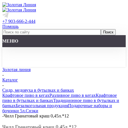
+7 903-666-2-444
Помощь
МЕНЮ
Золотая линия
-
Каталог
-
Сидр, медовуха в бутылках и банках
Крафтовое пиво в кегах
Разливное пиво в кегах
Крафтовое
пиво в бутылках и банках
Традиционное пиво в бутылках и
банках
Безалкогольная продукция
Подарочные наборы и
бочонки 5л.
Снэки
-
Чилл Гранатовый краш 0,45л.*12
Чилл Гранатовый краш 0,45л.*12