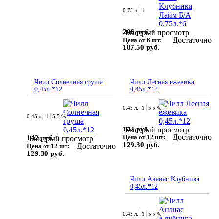
0.75 л.
1
206 руб.
Быстрый просмотр
Достаточно
Цена от 6 шт:
187.50 руб.
Чилл Солнечная груша
Чилл Лесная ежевика
0,45л.*12
0,45л.*12
0.45 л.
1
5.5 %
0.45 л.
1
5.5 %
142 руб.
Быстрый просмотр
Достаточно
Цена от 12 шт:
142 руб.
Быстрый просмотр
129.30 руб.
Достаточно
Цена от 12 шт:
129.30 руб.
Чилл Ананас Клубника
0,45л.*12
0.45 л.
1
5.5 %