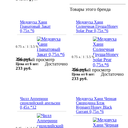
Товары этого бренда
Медовуха Хани
Медовуха Хани
Гранатовый Закат
Солнечная Груша/Honey
0,75л.*6
Solar Pear 0,75л.*6
0.75 л.
1
5.5 %
0.75 л.
1
5.5 %
256 руб.
Быстрый просмотр
Достаточно
Цена от 6 шт:
233 руб.
256 руб.
Быстрый просмотр
Достаточно
Цена от 6 шт:
233 руб.
Чилл Апперини
Медовуха Хани Черная
сицилийский апельсин
Смородина Блэк
0,45л.*12
Куррант/Honey Black
Currant 0,75л.*6