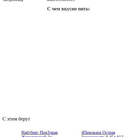
С чем вкусно пить:
С этим берут
Найтберг ПивЗдрав
4Пивовара Острая