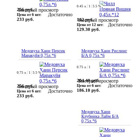
0.45 л.
1
5.5 %
256 руб.
Быстрый просмотр
Достаточно
Цена от 6 шт:
233 руб.
142 руб.
Быстрый просмотр
Достаточно
Цена от 12 шт:
129.30 руб.
Медовуха Хани Персик
Медовуха Хани Рислинг
Маракуйя 0,75л.*6
Б/А 0,75л.*6
0.75 л.
1
0.75 л.
1
5.5 %
204.40 руб.
Быстрый просмотр
Достаточно
Цена от 6 шт:
256 руб.
Быстрый просмотр
186.10 руб.
Достаточно
Цена от 6 шт:
233 руб.
Медовуха Хани
Клубника Лайм Б/А
0,75л.*6