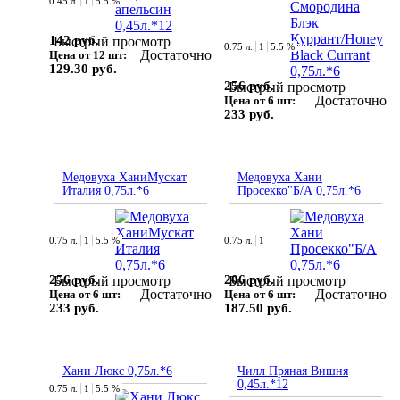
0.45 л.
1
5.5 %
142 руб.
Быстрый просмотр
0.75 л.
1
5.5 %
Достаточно
Цена от 12 шт:
129.30 руб.
256 руб.
Быстрый просмотр
Достаточно
Цена от 6 шт:
233 руб.
Медовуха ХаниМускат
Медовуха Хани
Италия 0,75л.*6
Просекко"Б/А 0,75л.*6
0.75 л.
1
5.5 %
0.75 л.
1
256 руб.
206 руб.
Быстрый просмотр
Быстрый просмотр
Достаточно
Достаточно
Цена от 6 шт:
Цена от 6 шт:
233 руб.
187.50 руб.
Хани Люкс 0,75л.*6
Чилл Пряная Вишня
0,45л.*12
0.75 л.
1
5.5 %