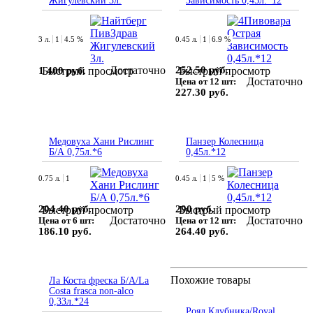
Жигулевский 3л.
Зависимость 0,45л.*12
3 л.
1
4.5 %
0.45 л.
1
6.9 %
Достаточно
252.50 руб.
1 400 руб.
Быстрый просмотр
Быстрый просмотр
Достаточно
Цена от 12 шт:
227.30 руб.
Медовуха Хани Рислинг
Панзер Колесница
Б/А 0,75л.*6
0,45л.*12
0.75 л.
1
0.45 л.
1
5 %
204.40 руб.
290 руб.
Быстрый просмотр
Быстрый просмотр
Достаточно
Достаточно
Цена от 6 шт:
Цена от 12 шт:
186.10 руб.
264.40 руб.
Похожие товары
Ла Коста фреска Б/А/La
Costa frasca non-alco
0,33л.*24
Роял Клубника/Royal