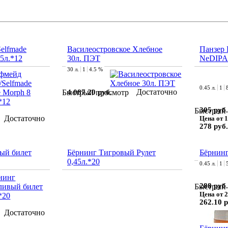
elfmade
Василеостровское Хлебное
Панзер 
45л.*12
30л. ПЭТ
NeDIPA 
30 л.
1
4.5 %
0.45 л.
1
Достаточно
4 087.20 руб.
Быстрый просмотр
305 руб.
Быстрый 
Достаточно
Цена от 1
278 руб.
ый билет
Бёрнинг Тигровый Рулет
Бёрнинг
0,45л.*20
0.45 л.
1
288 руб.
Быстрый 
Цена от 2
262.10 р
Достаточно