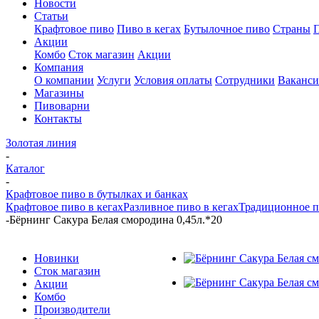
Новости
Статьи
Крафтовое пиво
Пиво в кегах
Бутылочное пиво
Страны
Акции
Комбо
Сток магазин
Акции
Компания
О компании
Услуги
Условия оплаты
Сотрудники
Ваканс
Магазины
Пивоварни
Контакты
Золотая линия
-
Каталог
-
Крафтовое пиво в бутылках и банках
Крафтовое пиво в кегах
Разливное пиво в кегах
Традиционное п
-
Бёрнинг Сакура Белая смородина 0,45л.*20
Новинки
Сток магазин
Акции
Комбо
Производители