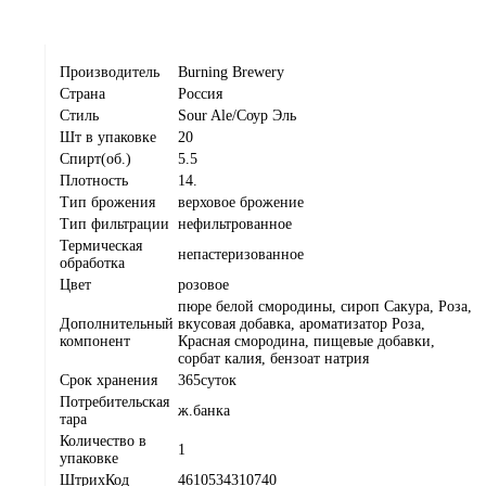
Производитель
Burning Brewery
Страна
Россия
Стиль
Sour Ale/Соур Эль
Шт в упаковке
20
Спирт(об.)
5.5
Плотность
14.
Тип брожения
верховое брожение
Тип фильтрации
нефильтрованное
Термическая
непастеризованное
обработка
Цвет
розовое
пюре белой смородины, сироп Сакура, Роза,
Дополнительный
вкусовая добавка, ароматизатор Роза,
компонент
Красная смородина, пищевые добавки,
сорбат калия, бензоат натрия
Срок хранения
365суток
Потребительская
ж.банка
тара
Количество в
1
упаковке
ШтрихКод
4610534310740