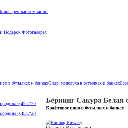
Пивоваренные компании
ии
Подарок
Фотогалерея
иво в бутылках и банках
Сидр, медовуха в бутылках и банках
Без
Бёрнинг Сакура Белая с
Крафтовое пиво в бутылках и банках
Сравнить
В сравнении