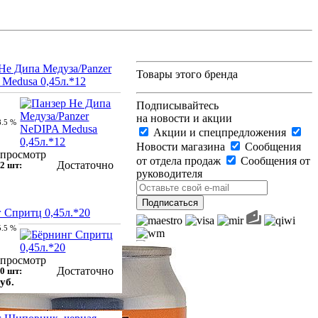
Не Дипа Медуза/Panzer
Товары этого бренда
Medusa 0,45л.*12
Подписывайтесь
на новости и акции
8.5 %
Акции и спецпредложения
Новости магазина
Сообщения
просмотр
от отдела продаж
Сообщения от
Достаточно
2 шт:
руководителя
 Спритц 0,45л.*20
5.5 %
Чрезмерное употребление
просмотр
Достаточно
0 шт:
алкоголя вредит Вашему
уб.
здоровью
+7 903-666-2-444
Заказать звонок
info@pivocom.ru