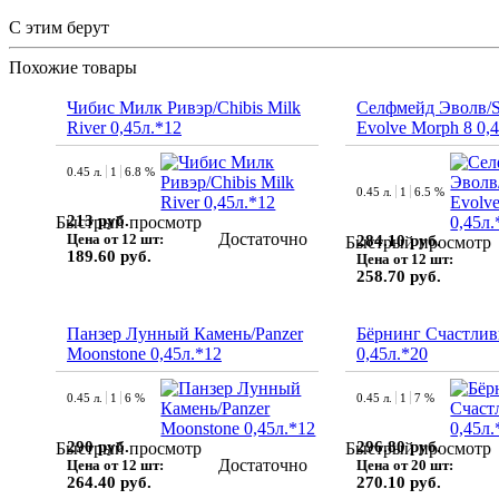
С этим берут
Похожие товары
Чибис Милк Ривэр/Chibis Milk
Селфмейд Эволв/S
River 0,45л.*12
Evolve Morph 8 0,
0.45 л.
1
6.8 %
0.45 л.
1
6.5 %
213 руб.
Быстрый просмотр
Достаточно
Цена от 12 шт:
284.10 руб.
Быстрый просмотр
189.60 руб.
Цена от 12 шт:
258.70 руб.
Панзер Лунный Камень/Panzer
Бёрнинг Счастлив
Moonstone 0,45л.*12
0,45л.*20
0.45 л.
1
6 %
0.45 л.
1
7 %
290 руб.
296.80 руб.
Быстрый просмотр
Быстрый просмотр
Достаточно
Цена от 12 шт:
Цена от 20 шт:
264.40 руб.
270.10 руб.