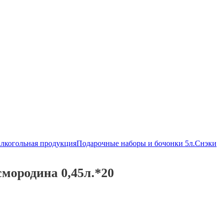
алкогольная продукция
Подарочные наборы и бочонки 5л.
Снэки
мородина 0,45л.*20