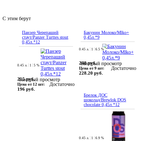
С этим берут
Панзер Черепаший
Бакунин Молоко/Mlko+
стаут/Panzer Turttes stout
0,45л.*9
0,45л.*12
0.45 л.
1
6.5 %
248 руб.
Быстрый просмотр
0.45 л.
1
5 %
Достаточно
Цена от 9 шт:
228.20 руб.
215 руб.
Быстрый просмотр
Достаточно
Цена от 12 шт:
196 руб.
Брелок ДОС
шоколад/Brewlok DOS
chocolate 0,45л.*12
0.45 л.
1
6.9 %