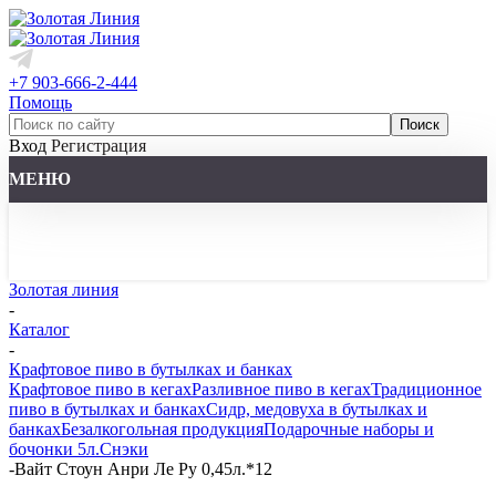
+7 903-666-2-444
Помощь
Вход
Регистрация
МЕНЮ
Золотая линия
-
Каталог
-
Крафтовое пиво в бутылках и банках
Крафтовое пиво в кегах
Разливное пиво в кегах
Традиционное
пиво в бутылках и банках
Сидр, медовуха в бутылках и
банках
Безалкогольная продукция
Подарочные наборы и
бочонки 5л.
Снэки
-
Вайт Стоун Анри Ле Ру 0,45л.*12