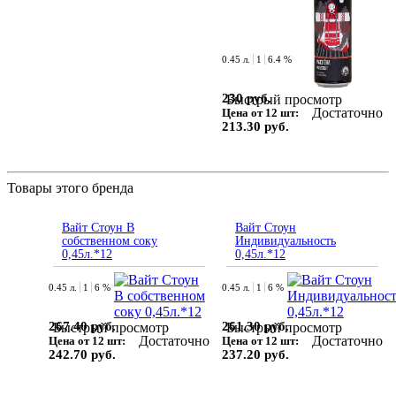
0.45 л.
1
6.4 %
230 руб.
Быстрый просмотр
Достаточно
Цена от 12 шт:
213.30 руб.
Товары этого бренда
Вайт Стоун В
Вайт Стоун
собственном соку
Индивидуальность
0,45л.*12
0,45л.*12
0.45 л.
1
6 %
0.45 л.
1
6 %
267.40 руб.
261.30 руб.
Быстрый просмотр
Быстрый просмотр
Достаточно
Достаточно
Цена от 12 шт:
Цена от 12 шт:
242.70 руб.
237.20 руб.