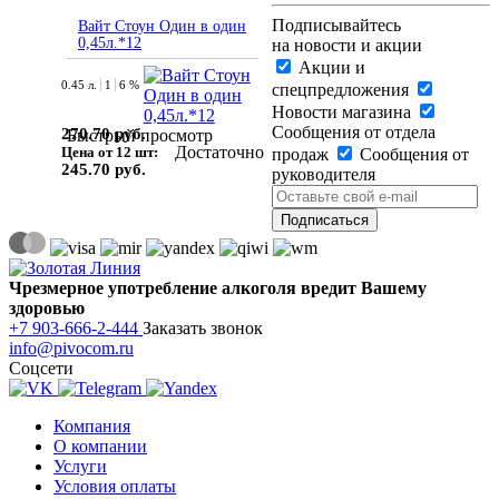
Подписывайтесь
Вайт Стоун Один в один
0,45л.*12
на новости и акции
Акции и
0.45 л.
1
6 %
спецпредложения
Новости магазина
Сообщения от отдела
270.70 руб.
Быстрый просмотр
Достаточно
Цена от 12 шт:
продаж
Сообщения от
245.70 руб.
руководителя
Чрезмерное употребление алкоголя вредит Вашему
здоровью
+7 903-666-2-444
Заказать звонок
info@pivocom.ru
Соцсети
Компания
О компании
Услуги
Условия оплаты