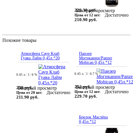
229.30 руб.
Быстрый просмотр
Достаточно
Цена от 12 шт:
210.90 руб.
Похожие товары
Атмосфера Саур Клаб
Панзер
Гуава Лайм 0,45л.*20
Могиканин/Panzer
Mohican 0,45л.*12
0.45 л.
1
6.7 %
0.45 л.
1
6 %
252 руб.
Быстрый просмотр
238 руб.
Быстрый просмотр
Достаточно
Цена от 12 шт:
Достаточно
Цена от 20 шт:
229.70 руб.
211.90 руб.
Брелок Маслёна
0,45л.*12