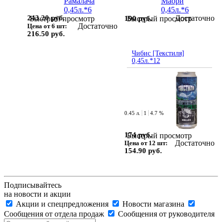
243.20 руб.
Достаточно
190 руб.
Быстрый просмотр
Быстрый просмотр
Достаточно
Цена от 6 шт:
216.50 руб.
Чибис [Текстиля]
0,45л.*12
0.45 л.
1
4.7 %
174 руб.
Быстрый просмотр
Достаточно
Цена от 12 шт:
154.90 руб.
Подписывайтесь
на новости и акции
Акции и спецпредложения
Новости магазина
Сообщения от отдела продаж
Сообщения от руководителя