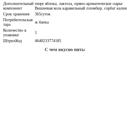
Дополнительный
пюре яблока, лактоза, пряно-ароматическое сырье
компонент
Вишневая кола карамельный пломбир, сорбат калия
Срок хранения
365суток
Потребительская
ж.банка
тара
Количество в
1
упаковке
ШтрихКод
4640233774185
С чем вкусно пить: