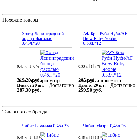
Похожие товары
Хопэд Ленинградский
АФ Брю Руби Нуби/AF
борщ с фасолью
Brew Ruby Noobie
0,45л.*20
0,33л.*12
0.45 л.
1
6 %
0.33 л.
1
7 %
319.20 руб.
285 руб.
Быстрый просмотр
Быстрый просмотр
Достаточно
Достаточно
Цена от 20 шт:
Цена от 20 шт:
287.30 руб.
259.50 руб.
Товары этого бренда
Чибис Рамалача 0,45л.*6
Чибис Маори 0,45л.*6
0.45 л.
1
4.5 %
0.45 л.
6
6.5 %