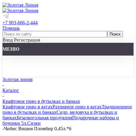
+7 903-666-2-444
Помощь
Вход
Регистрация
МЕНЮ
Золотая линия
-
Каталог
-
Крафтовое пиво в бутылках и банках
Крафтовое пиво в кегах
Разливное пиво в кегах
Традиционное
пиво в бутылках и банках
Сидр, медовуха в бутылках и
банках
Безалкогольная продукция
Подарочные наборы и
бочонки 5л.
Снэки
-
Чибис Вишня Пломбир 0,45л.*6