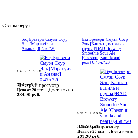
С этим берут
Бэд Бревери Смузи Соур
Бэд Бревери Смузи Соур
Эль [Маракуйя и
Эль [Каштан, ваниль и
Ананас] 0,45л.*20
груша]/BAD Brewery
Smoothie Sour Ale
[Chestnut, vanilla and
pear] 0,45л.*20
0.45 л.
1
5.5 %
313 руб.
Быстрый просмотр
Достаточно
Цена от 20 шт:
284.90 руб.
0.45 л.
1
5.5 %
329.50 руб.
Быстрый просмотр
Достаточно
Цена от 20 шт:
299.90 руб.