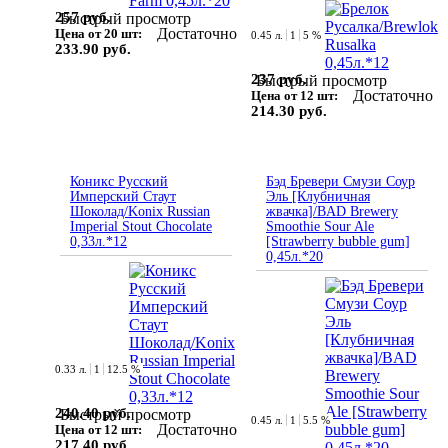
257 руб.
Быстрый просмотр
Достаточно
Цена от 20 шт:
0.45 л.
1
5 %
233.90 руб.
237 руб.
Быстрый просмотр
Достаточно
Цена от 12 шт:
214.30 руб.
Коникс Русский
Бэд Бревери Смузи Соур
Имперский Стаут
Эль [Клубничная
Шоколад/Konix Russian
жвачка]/BAD Brewery
Imperial Stout Chocolate
Smoothie Sour Ale
0,33л.*12
[Strawberry bubble gum]
0,45л.*20
0.33 л.
1
12.5 %
240.40 руб.
Быстрый просмотр
0.45 л.
1
5.5 %
Достаточно
Цена от 12 шт:
217.40 руб.