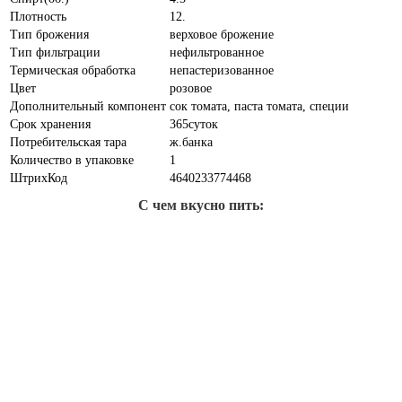
Плотность
12.
Тип брожения
верховое брожение
Тип фильтрации
нефильтрованное
Термическая обработка
непастеризованное
Цвет
розовое
Дополнительный компонент
сок томата, паста томата, специи
Срок хранения
365суток
Потребительская тара
ж.банка
Количество в упаковке
1
ШтрихКод
4640233774468
С чем вкусно пить: