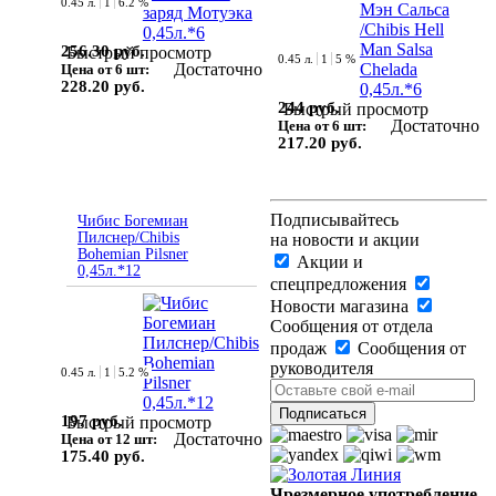
0.45 л.
1
6.2 %
256.30 руб.
Быстрый просмотр
0.45 л.
1
5 %
Достаточно
Цена от 6 шт:
228.20 руб.
244 руб.
Быстрый просмотр
Достаточно
Цена от 6 шт:
217.20 руб.
Подписывайтесь
Чибис Богемиан
Пилснер/Chibis
на новости и акции
Bohemian Pilsner
Акции и
0,45л.*12
спецпредложения
Новости магазина
Сообщения от отдела
продаж
Сообщения от
руководителя
0.45 л.
1
5.2 %
197 руб.
Быстрый просмотр
Достаточно
Цена от 12 шт:
175.40 руб.
Чрезмерное употребление