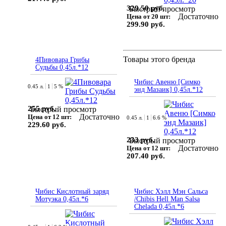
329.50 руб.
Быстрый просмотр
Достаточно
Цена от 20 шт:
299.90 руб.
Товары этого бренда
4Пивовара Грибы
Судьбы 0,45л.*12
Чибис Авеню [Симко
0.45 л.
1
5 %
энд Мазаик] 0,45л.*12
255 руб.
Быстрый просмотр
Достаточно
Цена от 12 шт:
0.45 л.
1
6.6 %
229.60 руб.
233 руб.
Быстрый просмотр
Достаточно
Цена от 12 шт:
207.40 руб.
Чибис Кислотный заряд
Чибис Хэлл Мэн Сальса
Мотуэка 0,45л.*6
/Chibis Hell Man Salsa
Chelada 0,45л.*6