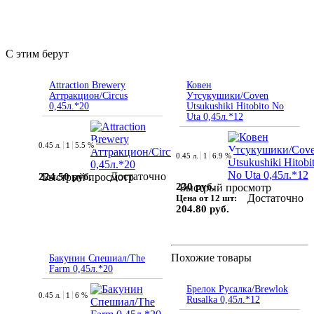
С этим берут
Attraction Brewery
Ковен
Аттракцион/Circus
Утсукушики/Coven
0,45л.*20
Utsukushiki Hitobito No
Uta 0,45л.*12
0.45 л.
1
5.5 %
0.45 л.
1
6.9 %
Достаточно
224.50 руб.
Быстрый просмотр
230 руб.
Быстрый просмотр
Достаточно
Цена от 12 шт:
204.80 руб.
Похожие товары
Бакунин Спешиал/The
Farm 0,45л.*20
Брелок Русалка/Brewlok
0.45 л.
1
6 %
Rusalka 0,45л.*12