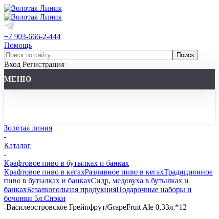
+7 903-666-2-444
Помощь
Вход
Регистрация
МЕНЮ
Золотая линия
-
Каталог
-
Крафтовое пиво в бутылках и банках
Крафтовое пиво в кегах
Разливное пиво в кегах
Традиционное
пиво в бутылках и банках
Сидр, медовуха в бутылках и
банках
Безалкогольная продукция
Подарочные наборы и
бочонки 5л.
Снэки
-
Василеостровское Грейпфрут/GrapeFruit Ale 0,33л.*12