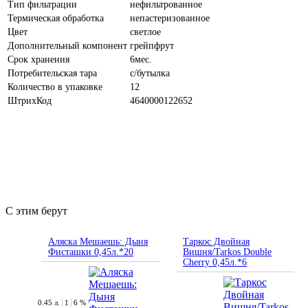
Тип фильтрации
нефильтрованное
Термическая обработка
непастеризованное
Цвет
светлое
Дополнительный компонент
грейпфрут
Срок хранения
6мес.
Потребительская тара
с/бутылка
Количество в упаковке
12
ШтрихКод
4640000122652
С этим берут
Аляска Мешаешь: Дыня
Таркос Двойная
Фисташки 0,45л.*20
Вишня/Tarkos Double
Cherry 0,45л.*6
0.45 л.
1
6 %