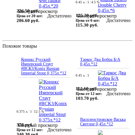
0.45 л.
1
4.5 %
226.50 руб.
Быстрый просмотр
125.20 руб.
Достаточно
Быстрый просмотр
Цена от 20 шт:
Достаточно
206.60 руб.
Цена от 6 шт:
115.30 руб.
Похожие товары
Коникс Русский
Таркос Два Бобра Б/А
Имперский Стаут
0,45л.*12
#ВСК3/Konix Russian
Imperial Stout 0,375л.*12
0.45 л.
1
112.60 руб.
Быстрый просмотр
Достаточно
Цена от 12 шт:
103.70 руб.
0.375 л.
1
12.5 %
Василеостровское Васька
Светлое 0,45л.*12
378 руб.
Быстрый просмотр
Достаточно
Цена от 12 шт:
340.30 руб.