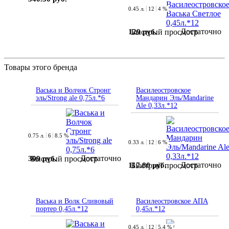
0.45 л.
12
4 %
Достаточно
129 руб.
Быстрый просмотр
Товары этого бренда
Васька и Волчок Стронг
Василеостровское
эль/Strong ale 0,75л.*6
Мандарин Эль/Mandarine
Ale 0,33л.*12
0.75 л.
6
8.5 %
0.33 л.
12
6 %
Достаточно
309 руб.
Быстрый просмотр
Достаточно
117.80 руб.
Быстрый просмотр
Васька и Волк Сливовый
Василеостровское АПА
портер 0,45л.*12
0,45л.*12
0.45 л.
12
5.4 %