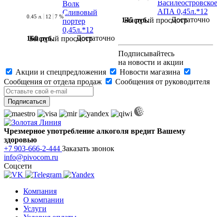
0.45 л.
12
7 %
Достаточно
145 руб.
Быстрый просмотр
Достаточно
168 руб.
Быстрый просмотр
Подписывайтесь
на новости и акции
Акции и спецпредложения
Новости магазина
Сообщения от отдела продаж
Сообщения от руководителя
Чрезмерное употребление алкоголя вредит Вашему
здоровью
+7 903-666-2-444
Заказать звонок
info@pivocom.ru
Соцсети
Компания
О компании
Услуги