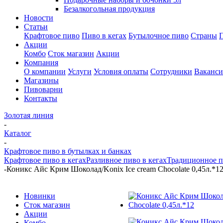
Безалкогольная продукция
Новости
Статьи
Крафтовое пиво
Пиво в кегах
Бутылочное пиво
Страны
Акции
Комбо
Сток магазин
Акции
Компания
О компании
Услуги
Условия оплаты
Сотрудники
Ваканс
Магазины
Пивоварни
Контакты
Золотая линия
-
Каталог
-
Крафтовое пиво в бутылках и банках
Крафтовое пиво в кегах
Разливное пиво в кегах
Традиционное п
-
Коникс Айс Крим Шоколад/Konix Ice cream Chocolate 0,45л.*1
Новинки
Сток магазин
Акции
Комбо