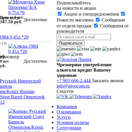
Подписывайтесь
на новости и акции
Акции и спецпредложения
Цена от 6 шт:
просмотр
Достаточно
Новости магазина
Сообщения
187.50 руб.
от отдела продаж
Сообщения от
руководителя
1984 0,45л.*20
4.3 %
уб.
просмотр
Достаточно
0 шт:
Чрезмерное употребление
уб.
алкоголя вредит Вашему
здоровью
+7 903-666-2-444
Заказать звонок
 Русский Имперский
info@pivocom.ru
аррель
Соцсети
ок/Konix Russian
 Stout Barrel Otmorozok
*12
Компания
О компании
Услуги
Условия оплаты
Сотрудники