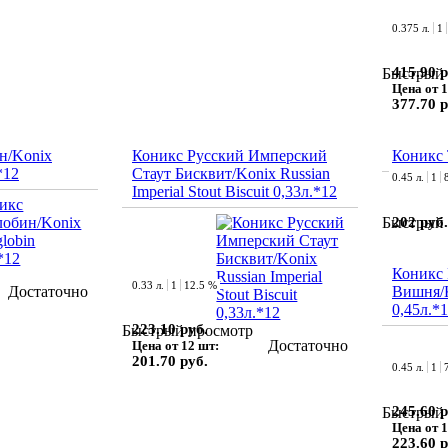
0.375 л.
1
415.90 р
Быстрый 
Цена от 1
377.70 р
н/Konix
Коникс Русский Имперский
Коникс 
*12
Стаут Бисквит/Konix Russian
0.45 л.
1
Imperial Stout Biscuit 0,33л.*12
202 руб.
Быстрый 
Коникс 
0.33 л.
1
12.5 %
Достаточно
Вишня/K
0,45л.*
223.10 руб.
Быстрый просмотр
Достаточно
Цена от 12 шт:
201.70 руб.
0.45 л.
1
245.60 р
Быстрый 
Цена от 1
223.60 р