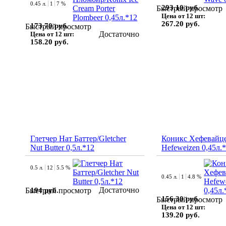
0.45 л.
1
7 %
293.10 руб.
Быстрый просмотр
Цена от 12 шт:
267.20 руб.
173.70 руб.
Быстрый просмотр
Достаточно
Цена от 12 шт:
158.20 руб.
Глетчер Нат Баттер/Gletcher
Коникс Хефевайце
Nut Butter 0,5л.*12
Hefeweizen 0,45л.
0.5 л.
12
5.5 %
0.45 л.
1
4.8 %
Достаточно
194 руб.
Быстрый просмотр
156.30 руб.
Быстрый просмотр
Цена от 12 шт:
139.20 руб.