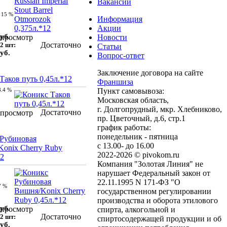
Вакансии
15 %
Информация
Акции
уб.
просмотр
Новости
Достаточно
2 шт:
Статьи
уб.
Вопрос-ответ
Заключение договора на сайте
Таков путь 0,45л.*12
Франшиза
8.4 %
Пункт самовывоза:
Московская область,
г. Долгопрудный, мкр. Хлебниково,
Достаточно
просмотр
пр. Цветочный, д.6, стр.1
график работы:
понедельник - пятница
Рубиновая
с 13.00- до 16.00
onix Cherry Ruby
2022-2026 © pivokom.ru
12
Компания "Золотая Линия" не
нарушает Федеральный закон от
22.11.1995 N 171-ФЗ "О
7 %
государственном регулировании
производства и оборота этилового
уб.
просмотр
спирта, алкогольной и
Достаточно
2 шт:
спиртосодержащей продукции и об
уб.