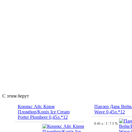
С этим берут
Коникс Айс Крим
Панзер Дарк Вейв/
Пломбир/Konix Ice Cream
Wave 0,45л.*12
Porter Plombeer 0,45л.*12
0.45 л.
1
7.5 %