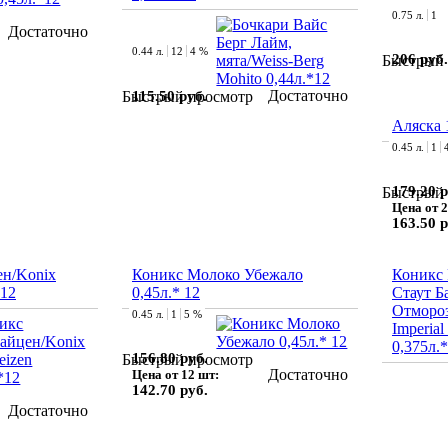
0.75 л.
1
Достаточно
0.44 л.
12
4 %
206 руб.
Быстрый 
Достаточно
115.50 руб.
Быстрый просмотр
Аляска 
0.45 л.
1
179.20 р
Быстрый 
Цена от 2
163.50 р
н/Konix
Коникс Молоко Убежало
Коникс
*12
0,45л.* 12
Стаут Б
Отмороз
0.45 л.
1
5 %
Imperial
0,375л.
156.80 руб.
Быстрый просмотр
Достаточно
Цена от 12 шт:
142.70 руб.
Достаточно