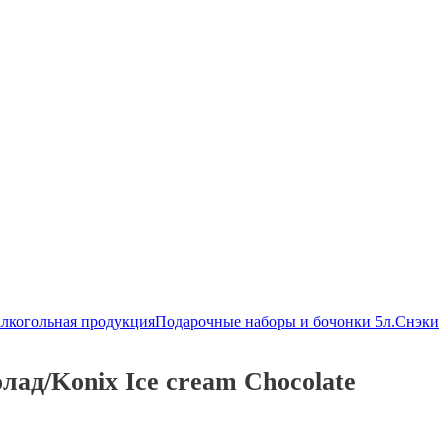
алкогольная продукция
Подарочные наборы и бочонки 5л.
Снэки
ад/Konix Ice cream Chocolate