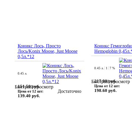
Коникс Лось, Просто
Коникс Гемоглоби
Лось/Konix Moose, Just Moose
Hemoglobin 0,45л.
0,5л.*12
0.45 л.
1
7 %
0.45 л.
217.90 руб.
Быстрый просмотр
Цена от 12 шт:
151.50 руб.
Быстрый просмотр
198.60 руб.
Достаточно
Цена от 12 шт:
139.40 руб.