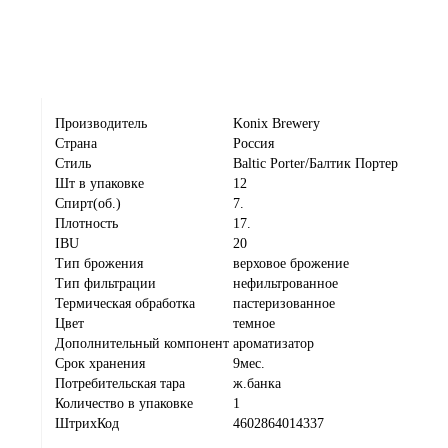
Производитель
Konix Brewery
Страна
Россия
Стиль
Baltic Porter/Балтик Портер
Шт в упаковке
12
Спирт(об.)
7.
Плотность
17.
IBU
20
Тип брожения
верховое брожение
Тип фильтрации
нефильтрованное
Термическая обработка
пастеризованное
Цвет
темное
Дополнительный компонент
ароматизатор
Срок хранения
9мес.
Потребительская тара
ж.банка
Количество в упаковке
1
ШтрихКод
4602864014337