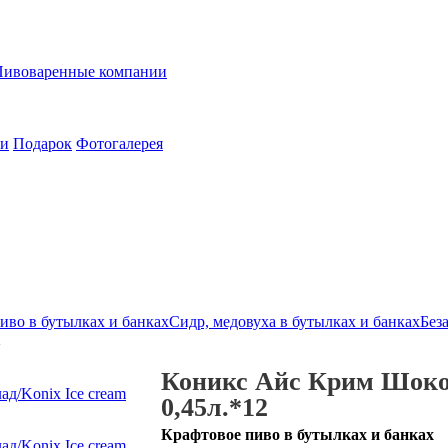
Пивоваренные компании
ии
Подарок
Фотогалерея
иво в бутылках и банках
Сидр, медовуха в бутылках и банках
Без
2
Коникс Айс Крим Шокол
0,45л.*12
Крафтовое пиво в бутылках и банках