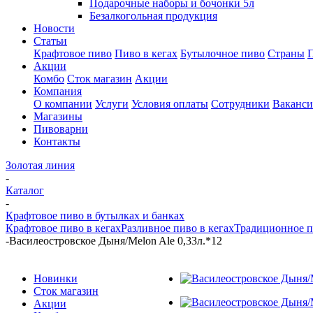
Подарочные наборы и бочонки 5л
Безалкогольная продукция
Новости
Статьи
Крафтовое пиво
Пиво в кегах
Бутылочное пиво
Страны
Акции
Комбо
Сток магазин
Акции
Компания
О компании
Услуги
Условия оплаты
Сотрудники
Ваканс
Магазины
Пивоварни
Контакты
Золотая линия
-
Каталог
-
Крафтовое пиво в бутылках и банках
Крафтовое пиво в кегах
Разливное пиво в кегах
Традиционное п
-
Василеостровское Дыня/Melon Ale 0,33л.*12
Новинки
Сток магазин
Акции