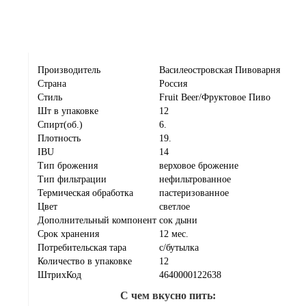
Производитель
Василеостровская Пивоварня
Страна
Россия
Стиль
Fruit Beer/Фруктовое Пиво
Шт в упаковке
12
Спирт(об.)
6.
Плотность
19.
IBU
14
Тип брожения
верховое брожение
Тип фильтрации
нефильтрованное
Термическая обработка
пастеризованное
Цвет
светлое
Дополнительный компонент
сок дыни
Срок хранения
12 мес.
Потребительская тара
с/бутылка
Количество в упаковке
12
ШтрихКод
4640000122638
С чем вкусно пить: