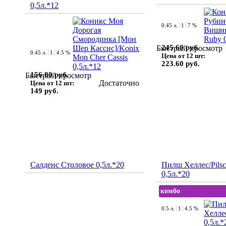
0,5л.*12
0.45 л.
1
7 %
245.60 руб.
Быстрый просмотр
0.45 л.
1
4.5 %
Цена от 12 шт:
223.60 руб.
156.80 руб.
Быстрый просмотр
Достаточно
Цена от 12 шт:
149 руб.
Салденс Столовое 0,5л.*20
Пилш Хеллес/Pilsc
0,5л.*20
комбо
0.5 л.
1
4.5 %