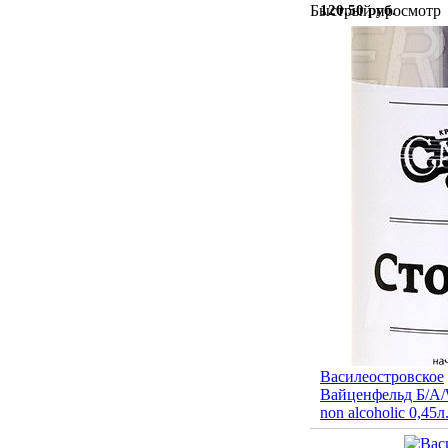
120.50 руб.
Быстрый просмотр
Василеостровское
Вайценфельд Б/А/
non alcoholic 0,45л