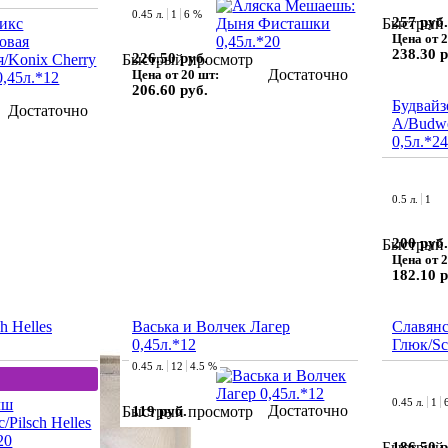
0.45 л.
1
6 %
257 руб.
Быстрый 
Цена от 2
238.30 р
226.50 руб.
Быстрый просмотр
Достаточно
Цена от 20 шт:
206.60 руб.
Будвайз
Достаточно
А/Budwe
0,5л.*24
0.5 л.
1
200 руб.
Быстрый 
Цена от 2
182.10 р
h Helles
Васька и Волчек Лагер
Славянс
0,45л.*12
Глюк/Sc
0.45 л.
12
4.5 %
0.45 л.
1
Достаточно
119 руб.
Быстрый просмотр
186.50 р
Быстрый 