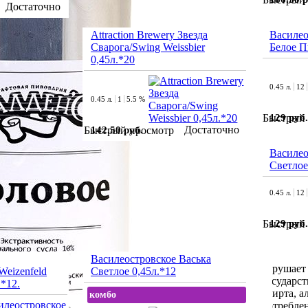
Достаточно
Attraction Brewery Звезда
Василео
Сварога/Swing Weissbier
Белое П
0,45л.*20
0.45 л.
12
0.45 л.
1
5.5 %
129 руб.
Быстрый 
Достаточно
142.50 руб.
Быстрый просмотр
Василео
Светлое
0.45 л.
12
129 руб.
Быстрый 
Василеостровское Васька
нарушает 
Weizenfeld
Светлое 0,45л.*12
государст
.*12.
спирта, 
комбо
потреблен