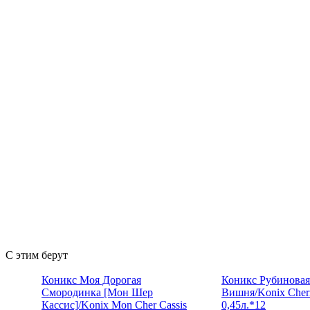
С этим берут
Коникс Моя Дорогая
Коникс Рубиновая
Смородинка [Мон Шер
Вишня/Konix Cher
Кассис]/Konix Mon Cher Cassis
0,45л.*12