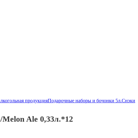
алкогольная продукция
Подарочные наборы и бочонки 5л.
Снэки
Melon Ale 0,33л.*12