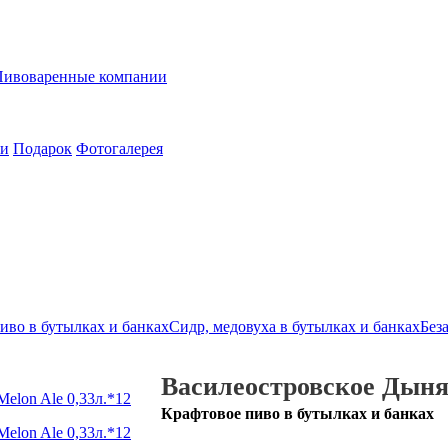
Пивоваренные компании
ии
Подарок
Фотогалерея
иво в бутылках и банках
Сидр, медовуха в бутылках и банках
Без
Василеостровское Дыня/
Крафтовое пиво в бутылках и банках