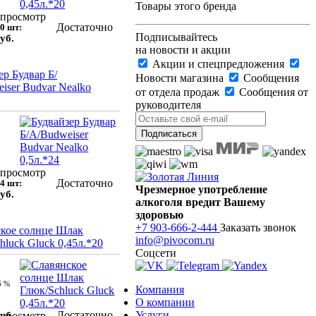
Товары этого бренда
просмотр
Достаточно
0 шт:
Подписывайтесь
уб.
на новости и акции
Акции и спецпредложения
ер Будвар Б/
Новости магазина
Сообщения
iser Budvar Nealko
от отдела продаж
Сообщения от
руководителя
просмотр
Достаточно
4 шт:
Чрезмерное употребление
уб.
алкоголя вредит Вашему
здоровью
+7 903-666-2-444
Заказать звонок
кое солнце Шлак
info@pivocom.ru
hluck Gluck 0,45л.*20
Соцсети
6 %
Компания
О компании
Достаточно
Услуги
уб.
просмотр