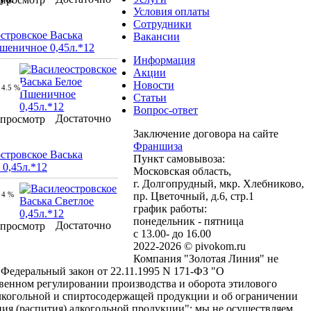
Условия оплаты
Сотрудники
стровское Васька
Вакансии
шеничное 0,45л.*12
Информация
Акции
Новости
4.5 %
Статьи
Вопрос-ответ
Достаточно
просмотр
Заключение договора на сайте
Франшиза
стровское Васька
Пункт самовывоза:
 0,45л.*12
Московская область,
г. Долгопрудный, мкр. Хлебниково,
4 %
пр. Цветочный, д.6, стр.1
график работы:
понедельник - пятница
Достаточно
просмотр
с 13.00- до 16.00
2022-2026 © pivokom.ru
Компания "Золотая Линия" не
Федеральный закон от 22.11.1995 N 171-ФЗ "О
венном регулировании производства и оборота этилового
алкогольной и спиртосодержащей продукции и об ограничении
ия (распития) алкогольной продукции": мы не осуществляем