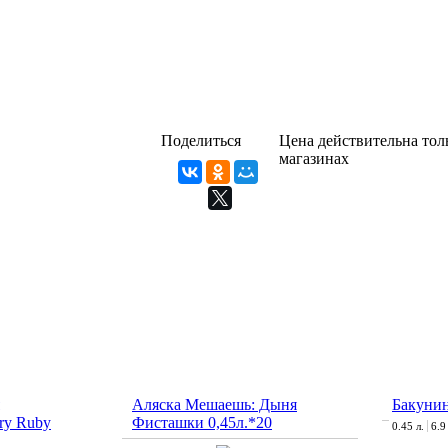
Поделиться
Цена действительна толь
магазинах
Аляска Мешаешь: Дыня
Бакунин
ry Ruby
Фисташки 0,45л.*20
0.45 л.
6.9