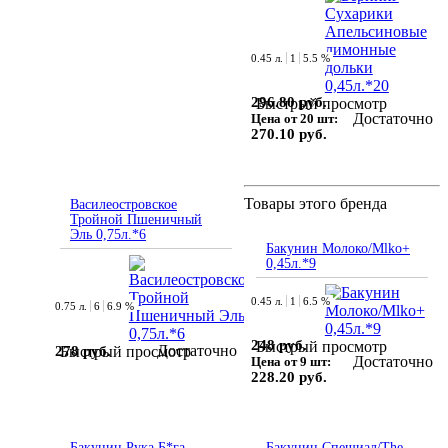
0.45 л.
1
5.5 %
296.80 руб.
Быстрый просмотр
Достаточно
Цена от 20 шт:
270.10 руб.
Товары этого бренда
Василеостровское
Тройной Пшеничный
Эль 0,75л.*6
Бакунин Молоко/Mlko+
0,45л.*9
0.45 л.
1
6.5 %
0.75 л.
6
6.9 %
248 руб.
Быстрый просмотр
Достаточно
278 руб.
Быстрый просмотр
Достаточно
Цена от 9 шт:
228.20 руб.
Бакунин Рука Б*га
Бакунин Спешиал/The