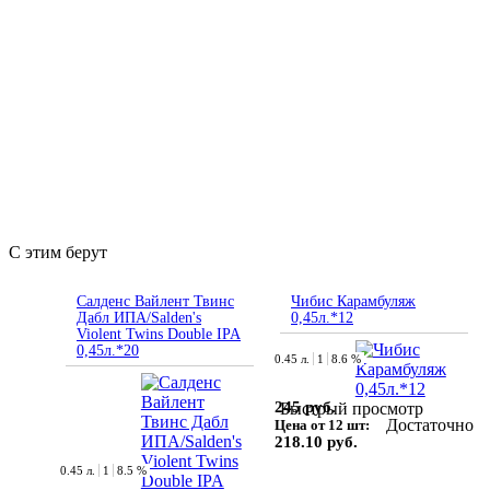
С этим берут
Салденс Вайлент Твинс
Чибис Карамбуляж
Дабл ИПА/Salden's
0,45л.*12
Violent Twins Double IPA
0,45л.*20
0.45 л.
1
8.6 %
245 руб.
Быстрый просмотр
Достаточно
Цена от 12 шт:
218.10 руб.
0.45 л.
1
8.5 %