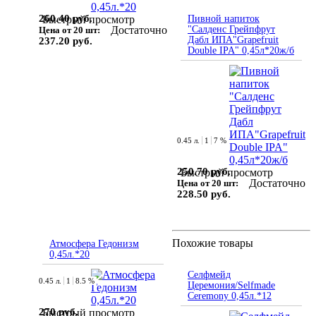
260.40 руб.
Быстрый просмотр
Пивной напиток
Достаточно
"Салденс Грейпфрут
Цена от 20 шт:
Дабл ИПА"Grapefruit
237.20 руб.
Double IPA" 0,45л*20ж/б
0.45 л.
1
7 %
250.70 руб.
Быстрый просмотр
Достаточно
Цена от 20 шт:
228.50 руб.
Похожие товары
Атмосфера Гедонизм
0,45л.*20
Селфмейд
0.45 л.
1
8.5 %
Церемония/Selfmade
Ceremony 0,45л.*12
270 руб.
Быстрый просмотр