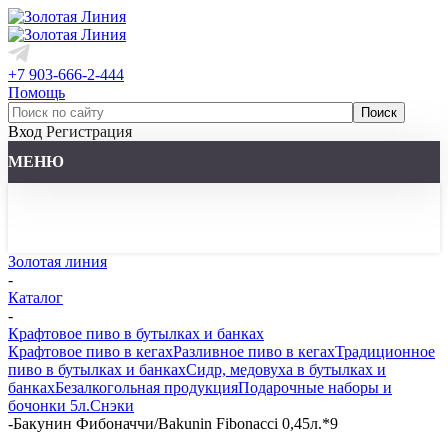
+7 903-666-2-444
Помощь
Вход
Регистрация
МЕНЮ
Золотая линия
-
Каталог
-
Крафтовое пиво в бутылках и банках
Крафтовое пиво в кегах
Разливное пиво в кегах
Традиционное
пиво в бутылках и банках
Сидр, медовуха в бутылках и
банках
Безалкогольная продукция
Подарочные наборы и
бочонки 5л.
Снэки
-
Бакунин Фибоначчи/Bakunin Fibonacci 0,45л.*9