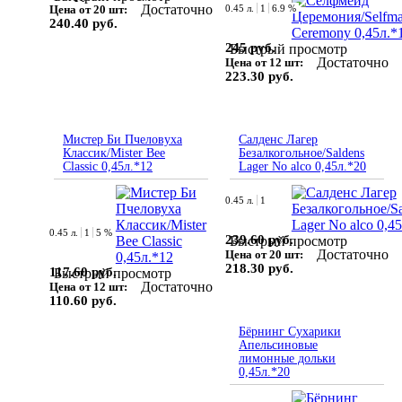
Достаточно
Цена от 20 шт:
0.45 л.
1
6.9 %
240.40 руб.
245 руб.
Быстрый просмотр
Достаточно
Цена от 12 шт:
223.30 руб.
Мистер Би Пчеловуха
Салденс Лагер
Классик/Mister Bee
Безалкогольное/Saldens
Classic 0,45л.*12
Lager No alco 0,45л.*20
0.45 л.
1
0.45 л.
1
5 %
239.60 руб.
Быстрый просмотр
Достаточно
Цена от 20 шт:
218.30 руб.
117.60 руб.
Быстрый просмотр
Достаточно
Цена от 12 шт:
110.60 руб.
Бёрнинг Сухарики
Апельсиновые
лимонные дольки
0,45л.*20