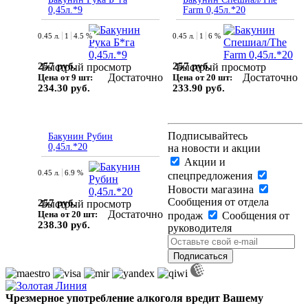
0,45л.*9
Farm 0,45л.*20
0.45 л.
1
4.5 %
0.45 л.
1
6 %
257 руб.
257 руб.
Быстрый просмотр
Быстрый просмотр
Достаточно
Достаточно
Цена от 9 шт:
Цена от 20 шт:
234.30 руб.
233.90 руб.
Подписывайтесь
Бакунин Рубин
0,45л.*20
на новости и акции
Акции и
0.45 л.
6.9 %
спецпредложения
Новости магазина
Сообщения от отдела
257 руб.
Быстрый просмотр
Достаточно
Цена от 20 шт:
продаж
Сообщения от
238.30 руб.
руководителя
Чрезмерное употребление алкоголя вредит Вашему