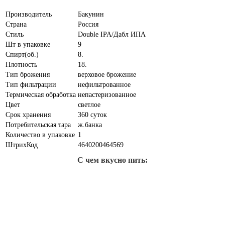
Производитель
Бакунин
Страна
Россия
Стиль
Double IPA/Дабл ИПА
Шт в упаковке
9
Спирт(об.)
8.
Плотность
18.
Тип брожения
верховое брожение
Тип фильтрации
нефильтрованное
Термическая обработка
непастеризованное
Цвет
светлое
Срок хранения
360 суток
Потребительская тара
ж.банка
Количество в упаковке
1
ШтрихКод
4640200464569
С чем вкусно пить: