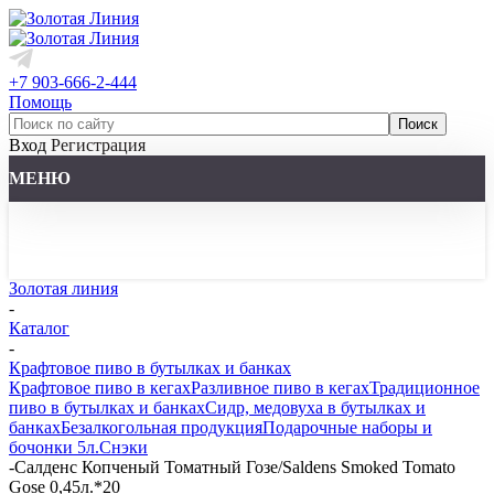
+7 903-666-2-444
Помощь
Вход
Регистрация
МЕНЮ
Золотая линия
-
Каталог
-
Крафтовое пиво в бутылках и банках
Крафтовое пиво в кегах
Разливное пиво в кегах
Традиционное
пиво в бутылках и банках
Сидр, медовуха в бутылках и
банках
Безалкогольная продукция
Подарочные наборы и
бочонки 5л.
Снэки
-
Салденс Копченый Томатный Гозе/Saldens Smoked Tomato
Gose 0,45л.*20