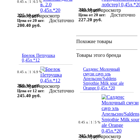
0.45 л.
1
6.5 %
249.10 руб.
Быстрый просмотр
Достаточно
Цена от 20 шт:
225.10 руб.
Быстрый просмотр
227.20 руб.
Достаточно
Цена от 20 шт:
200.40 руб.
Похожие товары
Товары этого бренда
Брелок Петрушка
0,45л.*12
Салденс Молочный
0.45 л.
1
6.9 %
смузи саур эль
Апельсин/Saldens
Smjothie Milk sour ale
269.30 руб.
Быстрый просмотр
Orange 0,45л.*20
Достаточно
Цена от 12 шт:
245.40 руб.
0.45 л.
1
5 %
245.10 руб.
Быстрый просмотр