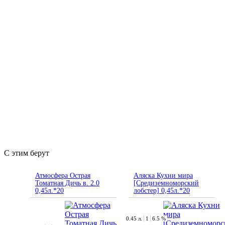
С этим берут
Атмосфера Острая
Аляска Кухни мира
Томатная Дичь в. 2.0
[Средиземноморский
0,45л.*20
лобстер] 0,45л.*20
0.45 л.
1
6.5 %