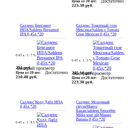
Достаточно
Цена от 20 шт:
223.30 руб.
Салденс Бергамот
Салденс Томатный гозе
ИПА/Saldens Bergamot
Мексика/Salden-s Tomato
IPA 0,45л.*20
Gose Mexican 0,45л.*20
0.45 л.
1
7 %
0.45 л.
1
5 %
231 руб.
Быстрый просмотр
Достаточно
Цена от 20 шт:
245.10 руб.
Быстрый просмотр
210.40 руб.
Достаточно
Цена от 20 шт:
223.30 руб.
Салденс Колд Дабл ИПА
Салденс Молочный
0,45л.*20
смузиМанго
Банан/saldesn Smoothie
Milks sour ale Mango
Banana 0,45л.*20
0.45 л.
1
8.5 %