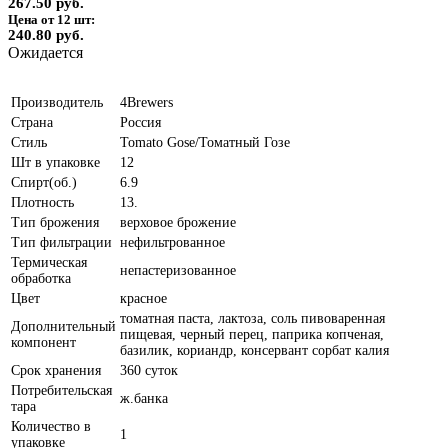
267.50 руб.
Цена от 12 шт:
240.80 руб.
Ожидается
Производитель
4Brewers
Страна
Россия
Стиль
Tomato Gose/Томатный Гозе
Шт в упаковке
12
Спирт(об.)
6.9
Плотность
13.
Тип брожения
верховое брожение
Тип фильтрации
нефильтрованное
Термическая
непастеризованное
обработка
Цвет
красное
томатная паста, лактоза, соль пивоваренная
Дополнительный
пищевая, черный перец, паприка копченая,
компонент
базилик, кориандр, консервант сорбат калия
Срок хранения
360 суток
Потребительская
ж.банка
тара
Количество в
1
упаковке