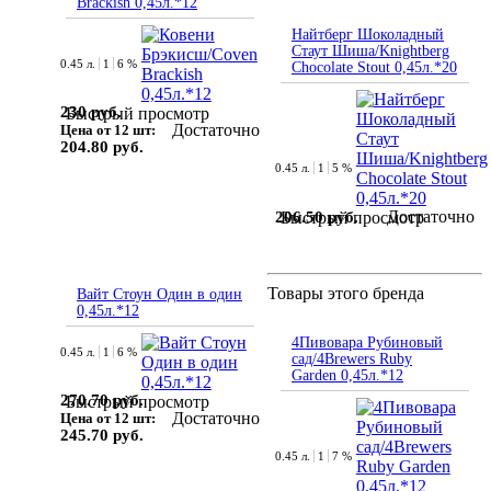
Brackish 0,45л.*12
Найтберг Шоколадный
Стаут Шиша/Knightberg
0.45 л.
1
6 %
Chocolate Stout 0,45л.*20
230 руб.
Быстрый просмотр
Достаточно
Цена от 12 шт:
204.80 руб.
0.45 л.
1
5 %
Достаточно
206.50 руб.
Быстрый просмотр
Товары этого бренда
Вайт Стоун Один в один
0,45л.*12
4Пивовара Рубиновый
0.45 л.
1
6 %
сад/4Brewers Ruby
Garden 0,45л.*12
270.70 руб.
Быстрый просмотр
Достаточно
Цена от 12 шт:
245.70 руб.
0.45 л.
1
7 %