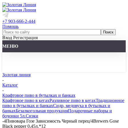
+7 903-666-2-444
Помощь
Вход
Регистрация
МЕНЮ
Золотая линия
-
Каталог
-
Крафтовое пиво в бутылках и банках
Крафтовое пиво в кегах
Разливное пиво в кегах
Традиционное
пиво в бутылках и банках
Сидр, медовуха в бутылках и
банках
Безалкогольная продукция
Подарочные наборы и
бочонки 5л.
Снэки
-
4Пивовара Гозе Зависимость Черный перец/4Brewers Gose
Black pepper 0,45л.*12