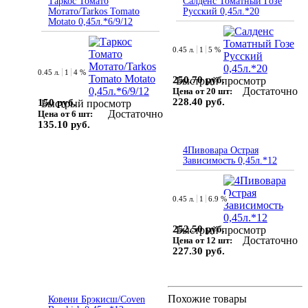
Таркос Томато
Салденс Томатный Гозе
Мотато/Tarkos Tomato
Русский 0,45л.*20
Motato 0,45л.*6/9/12
0.45 л.
1
5 %
0.45 л.
1
4 %
250.70 руб.
Быстрый просмотр
Достаточно
Цена от 20 шт:
228.40 руб.
150 руб.
Быстрый просмотр
Достаточно
Цена от 6 шт:
135.10 руб.
4Пивовара Острая
Зависимость 0,45л.*12
0.45 л.
1
6.9 %
252.50 руб.
Быстрый просмотр
Достаточно
Цена от 12 шт:
227.30 руб.
Похожие товары
Ковени Брэкисш/Coven