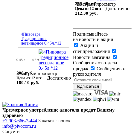
235.80 руб.
Быстрый просмотр
Достаточно
Цена от 12 шт:
212.30 руб.
Подписывайтесь
4Пивовара
Традиционное
на новости и акции
легендарное 0,45л.*12
Акции и
спецпредложения
Новости магазина
0.45 л.
1
4.5 %
Сообщения от отдела
продаж
Сообщения от
200 руб.
Быстрый просмотр
руководителя
Достаточно
Цена от 12 шт:
180.10 руб.
Чрезмерное употребление алкоголя вредит Вашему
здоровью
+7 903-666-2-444
Заказать звонок
info@pivocom.ru
Соцсети