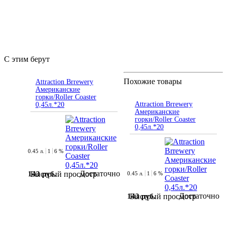
С этим берут
Похожие товары
Attraction Brrewery
Американские
горки/Roller Coaster
Attraction Brrewery
0,45л.*20
Американские
горки/Roller Coaster
0,45л.*20
0.45 л.
1
6 %
Достаточно
143 руб.
Быстрый просмотр
0.45 л.
1
6 %
Достаточно
143 руб.
Быстрый просмотр