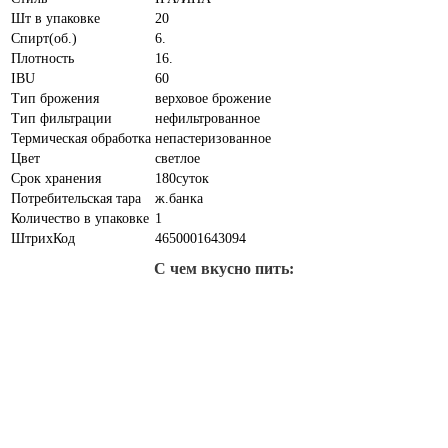
Шт в упаковке
20
Спирт(об.)
6.
Плотность
16.
IBU
60
Тип брожения
верховое брожение
Тип фильтрации
нефильтрованное
Термическая обработка
непастеризованное
Цвет
светлое
Срок хранения
180суток
Потребительская тара
ж.банка
Количество в упаковке
1
ШтрихКод
4650001643094
С чем вкусно пить: