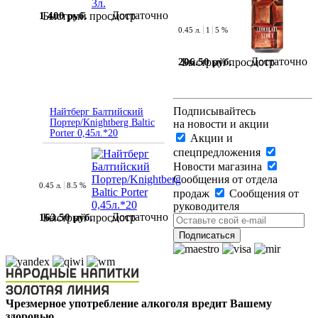
Достаточно
1 400 руб.
Быстрый просмотр
0.45 л.
1
5 %
Достаточно
206.50 руб.
Быстрый просмотр
Подписывайтесь
Найтберг Балтийский
Портер/Knightberg Baltic
на новости и акции
Porter 0,45л.*20
Акции и
спецпредложения
Новости магазина
Сообщения от отдела
0.45 л.
8.5 %
продаж
Сообщения от
руководителя
Достаточно
163.50 руб.
Быстрый просмотр
Чрезмерное употребление алкоголя вредит Вашему
здоровью