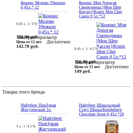
Коникс Молоко Убежало
Коникс Моя Дорогая
0,45л.* 12
Смородинка [Мон Шер
Кассис]/Konix Mon Cher
Cassis 0,5л.*12
0.45 л.
1
5 %
156.80 руб.
Быстрый просмотр
Достаточно
Цена от 12 шт:
142.70 руб.
0.45 л.
1
4.5 %
156.80 руб.
Быстрый просмотр
Достаточно
Цена от 12 шт:
149 руб.
Товары этого бренда
Найтберг ПивЗдрав
Найтберг Шоколадный
Жигулевский 3л.
Стаут Шиша/Knightberg
Chocolate Stout 0,45л.*20
3 л.
1
4.5 %