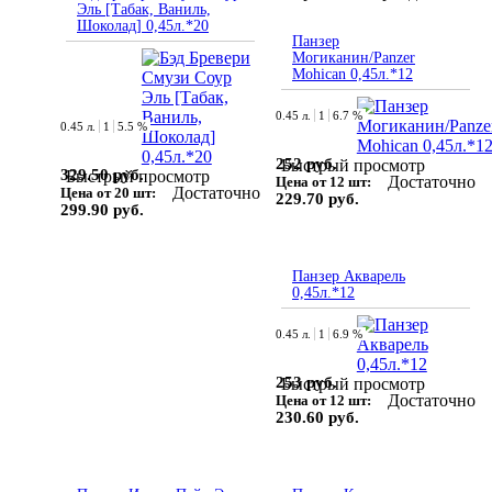
Эль [Табак, Ваниль,
Шоколад] 0,45л.*20
Панзер
Могиканин/Panzer
Mohican 0,45л.*12
0.45 л.
1
6.7 %
0.45 л.
1
5.5 %
252 руб.
Быстрый просмотр
329.50 руб.
Быстрый просмотр
Достаточно
Цена от 12 шт:
Достаточно
Цена от 20 шт:
229.70 руб.
299.90 руб.
Панзер Акварель
0,45л.*12
0.45 л.
1
6.9 %
253 руб.
Быстрый просмотр
Достаточно
Цена от 12 шт:
230.60 руб.