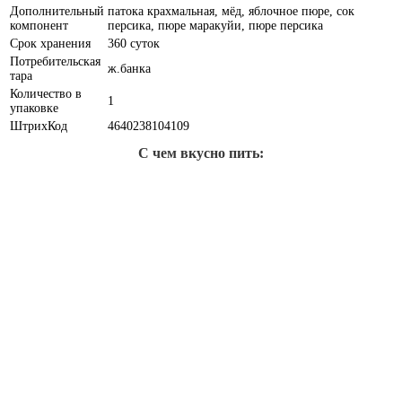
Дополнительный
патока крахмальная, мёд, яблочное пюре, сок
компонент
персика, пюре маракуйи, пюре персика
Срок хранения
360 суток
Потребительская
ж.банка
тара
Количество в
1
упаковке
ШтрихКод
4640238104109
С чем вкусно пить: