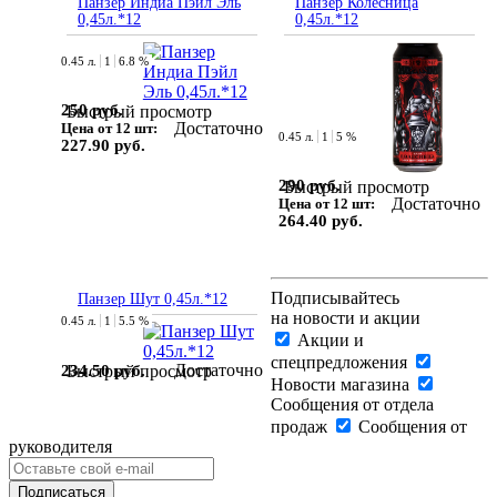
Панзер Индиа Пэйл Эль
Панзер Колесница
0,45л.*12
0,45л.*12
0.45 л.
1
6.8 %
250 руб.
Быстрый просмотр
Достаточно
Цена от 12 шт:
0.45 л.
1
5 %
227.90 руб.
290 руб.
Быстрый просмотр
Достаточно
Цена от 12 шт:
264.40 руб.
Подписывайтесь
Панзер Шут 0,45л.*12
на новости и акции
0.45 л.
1
5.5 %
Акции и
спецпредложения
Достаточно
234.50 руб.
Быстрый просмотр
Новости магазина
Сообщения от отдела
продаж
Сообщения от
руководителя