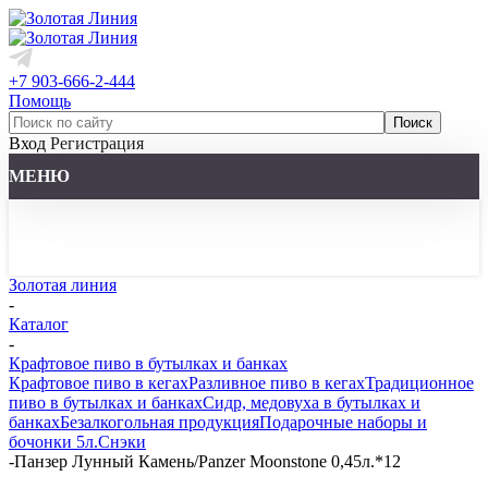
+7 903-666-2-444
Помощь
Вход
Регистрация
МЕНЮ
Золотая линия
-
Каталог
-
Крафтовое пиво в бутылках и банках
Крафтовое пиво в кегах
Разливное пиво в кегах
Традиционное
пиво в бутылках и банках
Сидр, медовуха в бутылках и
банках
Безалкогольная продукция
Подарочные наборы и
бочонки 5л.
Снэки
-
Панзер Лунный Камень/Panzer Moonstone 0,45л.*12