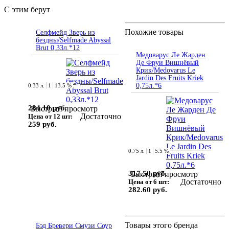
С этим берут
Похожие товары
Селфмейд Зверь из
бездны/Selfmade Abyssal
Brut 0,33л.*12
Медоварус Ле Жарден
Де Фруи Вишнёвый
Крик/Medovarus Le
Jardin Des Fruits Kriek
0,75л.*6
0.33 л.
1
13.5 %
284.10 руб.
Быстрый просмотр
Достаточно
Цена от 12 шт:
259 руб.
0.75 л.
1
5.5 %
317.50 руб.
Быстрый просмотр
Достаточно
Цена от 6 шт:
282.60 руб.
Товары этого бренда
Бэд Бревери Смузи Соур