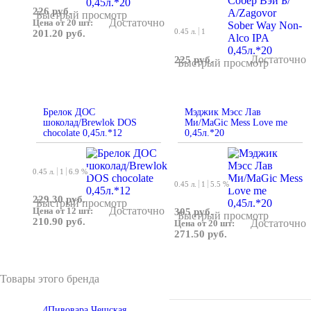
226 руб.
Быстрый просмотр
Достаточно
Цена от 20 шт:
0.45 л.
1
201.20 руб.
Достаточно
225 руб.
Быстрый просмотр
Брелок ДОС
Мэджик Мэсс Лав
шоколад/Brewlok DOS
Ми/MaGic Mess Love me
chocolate 0,45л.*12
0,45л.*20
0.45 л.
1
6.9 %
0.45 л.
1
5.5 %
229.30 руб.
Быстрый просмотр
Достаточно
Цена от 12 шт:
305 руб.
Быстрый просмотр
210.90 руб.
Достаточно
Цена от 20 шт:
271.50 руб.
Товары этого бренда
4Пивовара Чешская