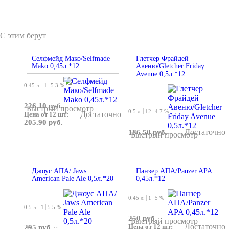
С этим берут
Селфмейд Мако/Selfmade
Глетчер Фрайдей
Mako 0,45л.*12
Авеню/Gletcher Friday
Avenue 0,5л.*12
0.45 л.
1
5.3 %
226.10 руб.
Быстрый просмотр
0.5 л.
12
4.7 %
Достаточно
Цена от 12 шт:
205.90 руб.
Достаточно
186.50 руб.
Быстрый просмотр
Джоус АПА/ Jaws
Панзер АПА/Panzer APA
American Pale Ale 0,5л.*20
0,45л.*12
0.45 л.
1
5 %
0.5 л.
1
5.5 %
250 руб.
Быстрый просмотр
Достаточно
Цена от 12 шт:
295 руб.