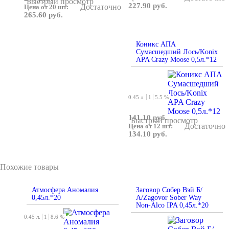
Быстрый просмотр
227.90 руб.
Достаточно
Цена от 20 шт:
265.60 руб.
Коникс АПА
Сумасшедший Лось/Konix
АPA Crazy Moose 0,5л.*12
0.45 л.
1
5.5 %
141.10 руб.
Быстрый просмотр
Достаточно
Цена от 12 шт:
134.10 руб.
Похожие товары
Атмосфера Аномалия
Заговор Собер Вэй Б/
0,45л.*20
А/Zagovor Sober Way
Non-Alco IPA 0,45л.*20
0.45 л.
1
8.6 %