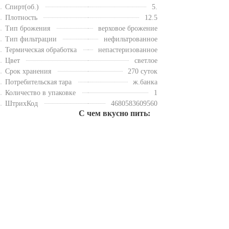
Спирт(об.)
5.
Плотность
12.5
Тип брожения
верховое брожение
Тип фильтрации
нефильтрованное
Термическая обработка
непастеризованное
Цвет
светлое
Срок хранения
270 суток
Потребительская тара
ж.банка
Количество в упаковке
1
ШтрихКод
4680583609560
С чем вкусно пить: