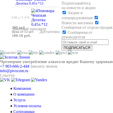
Подписывайтесь
Деситка 0,45л.*12
на новости и акции
Акции и
спецпредложения
0.45 л.
1
4 %
Новости магазина
Сообщения от отдела продаж
200 руб.
Быстрый просмотр
Достаточно
Цена от 12 шт:
Сообщения от
180.10 руб.
руководителя
Чрезмерное употребление алкоголя вредит Вашему здоровью
+7 903-666-2-444
Заказать звонок
info@pivocom.ru
Соцсети
Компания
О компании
Услуги
Условия оплаты
Сотрудники