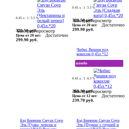
0.45 л.
1
5.5 %
0.45 л.
1
5.5 %
329.50 руб.
Быстрый просмотр
Достаточно
Цена от 20 шт:
299.90 руб.
329.50 руб.
Быстрый просмотр
Достаточно
Цена от 20 шт:
299.90 руб.
Чибис Вишня под
кокосом 0,45л.*12
комбо
0.45 л.
1
6.5 %
269.30 руб.
Быстрый просмотр
Достаточно
Цена от 12 шт:
239.70 руб.
Бэд Бревери Смузи Соур
Бэд Бревери Смузи Соур
Эль [Гуава, персик и
Эль [Пудинг с грушей и