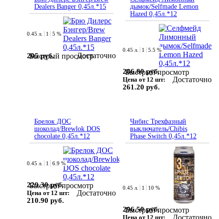
Dealers Banger 0,45л.*15
дымок/Selfmade Lemon
Hazed 0,45л.*12
0.45 л.
1
5 %
0.45 л.
1
5.5 %
Достаточно
205 руб.
Быстрый просмотр
286.80 руб.
Быстрый просмотр
Достаточно
Цена от 12 шт:
261.20 руб.
Брелок ДОС
Чибис Трехфазный
шоколад/Brewlok DOS
выключатель/Chibis
chocolate 0,45л.*12
Phase Switch 0,45л.*12
0.45 л.
1
6.9 %
229.30 руб.
Быстрый просмотр
0.45 л.
1
10 %
Достаточно
Цена от 12 шт:
210.90 руб.
296.50 руб.
Быстрый просмотр
Достаточно
Цена от 12 шт: