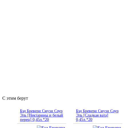
С этим берут
Бэд Бревери Смузи Соур
Бэд Бревери Смузи Соур
Эль [Нектарины и белый
Эль [Сладкая вата]
перец] 0,45л.*20
0,45л.*20