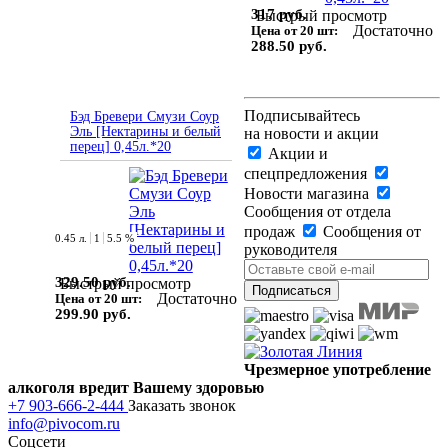
317 руб.
Быстрый просмотр
Достаточно
Цена от 20 шт:
288.50 руб.
Подписывайтесь
Бэд Бревери Смузи Соур
Эль [Нектарины и белый
на новости и акции
перец] 0,45л.*20
Акции и
спецпредложения
Новости магазина
Сообщения от отдела
продаж
Сообщения от
0.45 л.
1
5.5 %
руководителя
329.50 руб.
Быстрый просмотр
Достаточно
Цена от 20 шт:
299.90 руб.
Чрезмерное употребление
алкоголя вредит Вашему здоровью
+7 903-666-2-444
Заказать звонок
info@pivocom.ru
Соцсети