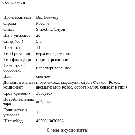
Ожидается
Производитель
Bad Brewery
Страна
Россия
Стиль
Smoothie/Смузи
Шт в упаковке
20
Спирт(об.)
5.5
Плотность
14.
Тип брожения
верховое брожение
Тип фильтрации
нефильтрованное
Термическая
непастеризованное
обработка
Цвет
светлое
Дополнительный
пюре яблока, маракуйи, сироп Фейхоа, Кокос,
компонент
ароматизатор Кокос, сорбат калия, бензоат натрия
Срок хранения
365суток
Потребительская
ж.банка
тара
Количество в
1
упаковке
ШтрихКод
4650313026868
С чем вкусно пить: