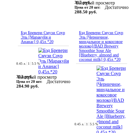
317 руб.
Быстрый просмотр
Достаточно
Цена от 20 шт:
288.50 руб.
Бэд Бревери Смузи Соур
Бэд Бревери Смузи Соур
Эль [Маракуйя и
Эль [Черничное,
Ананас] 0,45л.*20
миндальное и кокосовое
молоко]/BAD Brewery
Smoothie Sour Ale
[Blueberry, almond and
coconut milk] 0,45л.*20
0.45 л.
1
5.5 %
313 руб.
Быстрый просмотр
Достаточно
Цена от 20 шт:
284.90 руб.
0.45 л.
1
5.5 %