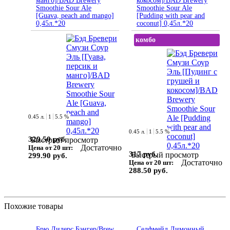
манго]/BAD Brewery
кокосом]/BAD Brewery
Smoothie Sour Ale
Smoothie Sour Ale
[Guava, peach and mango]
[Pudding with pear and
0,45л.*20
coconut] 0,45л.*20
комбо
0.45 л.
1
5.5 %
0.45 л.
1
5.5 %
329.50 руб.
Быстрый просмотр
Достаточно
Цена от 20 шт:
317 руб.
Быстрый просмотр
299.90 руб.
Достаточно
Цена от 20 шт:
288.50 руб.
Похожие товары
Брю Дилерс Бэнгер/Brew
Селфмейд Лимонный