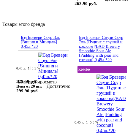
263.90 руб.
Товары этого бренда
Бэд Бревери Соур Эль
Бэд Бревери Смузи Соур
[Вишня и Миндаль]
Эль [Пудинг с грушей и
0,45л.*20
кокосом]/BAD Brewery
Smoothie Sour Ale
[Pudding with pear and
coconut] 0,45л.*20
0.45 л.
1
5.5 %
комбо
329.50 руб.
Быстрый просмотр
Достаточно
Цена от 20 шт:
299.90 руб.
0.45 л.
1
5.5 %