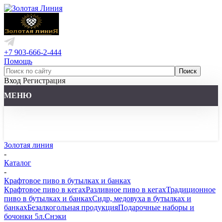
+7 903-666-2-444
Помощь
Вход
Регистрация
МЕНЮ
Золотая линия
-
Каталог
-
Крафтовое пиво в бутылках и банках
Крафтовое пиво в кегах
Разливное пиво в кегах
Традиционное
пиво в бутылках и банках
Сидр, медовуха в бутылках и
банках
Безалкогольная продукция
Подарочные наборы и
бочонки 5л.
Снэки