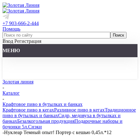
+7 903-666-2-444
Помощь
Вход
Регистрация
МЕНЮ
Золотая линия
-
Каталог
-
Крафтовое пиво в бутылках и банках
Крафтовое пиво в кегах
Разливное пиво в кегах
Традиционное
пиво в бутылках и банках
Сидр, медовуха в бутылках и
банках
Безалкогольная продукция
Подарочные наборы и
бочонки 5л.
Снэки
-
Нуклеар Темный опыт! Портер с кешью 0,45л.*12