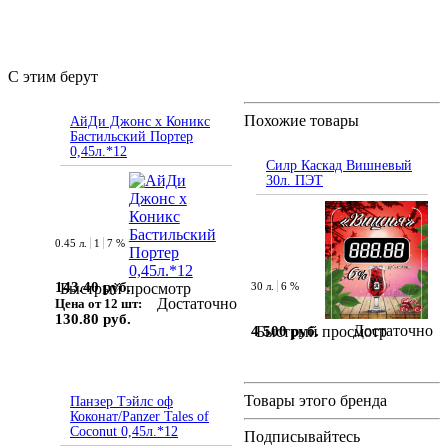
С этим берут
Похожие товары
АйДи Джонс х Коникс
Бастильский Портер
0,45л.*12
Силр Каскад Вишневый
30л. ПЭТ
0.45 л.
1
7 %
143.40 руб.
30 л.
6 %
Быстрый просмотр
Достаточно
Цена от 12 шт:
130.80 руб.
Достаточно
4 500 руб.
Быстрый просмотр
Товары этого бренда
Панзер Тэйлс оф
Коконат/Panzer Tales of
Coconut 0,45л.*12
Подписывайтесь