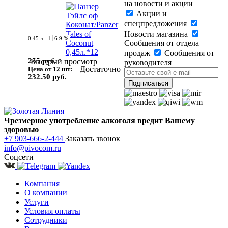
на новости и акции
Акции и
спецпредложения
Новости магазина
0.45 л.
1
6.9 %
Сообщения от отдела
продаж
Сообщения от
255 руб.
Быстрый просмотр
руководителя
Достаточно
Цена от 12 шт:
232.50 руб.
Чрезмерное употребление алкоголя вредит Вашему
здоровью
+7 903-666-2-444
Заказать звонок
info@pivocom.ru
Соцсети
Компания
О компании
Услуги
Условия оплаты
Сотрудники