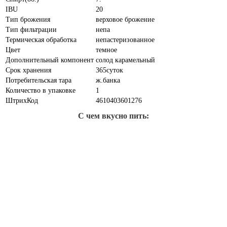
IBU
20
Тип брожения
верховое брожение
Тип фильтрации
непа
Термическая обработка
непастеризованное
Цвет
темное
Дополнительный компонент
солод карамельный
Срок хранения
365суток
Потребительская тара
ж.банка
Количество в упаковке
1
ШтрихКод
4610403601276
С чем вкусно пить: