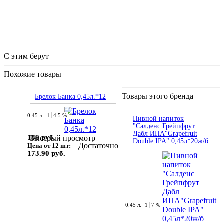
С этим берут
Похожие товары
Товары этого бренда
Брелок Банка 0,45л.*12
0.45 л.
1
4.5 %
Пивной напиток
"Салденс Грейпфрут
Дабл ИПА"Grapefruit
189 руб.
Быстрый просмотр
Double IPA" 0,45л*20ж/б
Достаточно
Цена от 12 шт:
173.90 руб.
0.45 л.
1
7 %