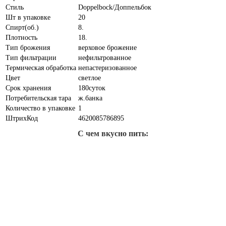
Стиль
Doppelbock/Доппельбок
Шт в упаковке
20
Спирт(об.)
8.
Плотность
18.
Тип брожения
верховое брожение
Тип фильтрации
нефильтрованное
Термическая обработка
непастеризованное
Цвет
светлое
Срок хранения
180суток
Потребительская тара
ж.банка
Количество в упаковке
1
ШтрихКод
4620085786895
С чем вкусно пить: