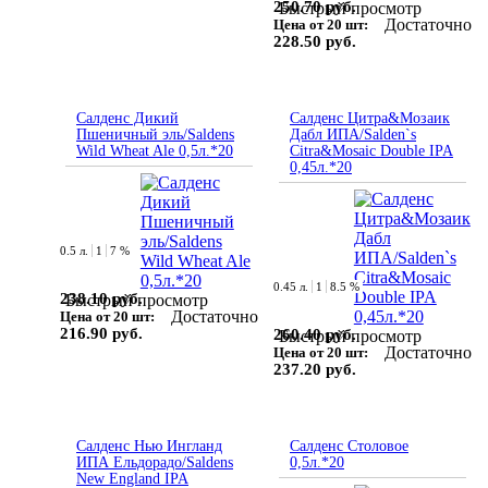
250.70 руб.
Быстрый просмотр
Достаточно
Цена от 20 шт:
228.50 руб.
Салденс Дикий
Салденс Цитра&Мозаик
Пшеничный эль/Saldens
Дабл ИПА/Salden`s
Wild Wheat Ale 0,5л.*20
Citra&Mosaic Double IPA
0,45л.*20
0.5 л.
1
7 %
0.45 л.
1
8.5 %
238.10 руб.
Быстрый просмотр
Достаточно
Цена от 20 шт:
216.90 руб.
260.40 руб.
Быстрый просмотр
Достаточно
Цена от 20 шт:
237.20 руб.
Салденс Нью Ингланд
Салденс Столовое
ИПА Ельдорадо/Saldens
0,5л.*20
New England IPA