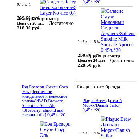
0,45л.*20
0.45 л.
1
239.60 руб.
Быстрый просмотр
Достаточно
Цена от 20 шт:
218.30 руб.
0.45 л.
1
5 %
250.70 руб.
Быстрый просмотр
Достаточно
Цена от 20 шт:
228.50 руб.
Товары этого бренда
Бэд Бревери Смузи Соур
Эль [Черничное,
миндальное и кокосовое
Plague Brew Датский
молоко]/BAD Brewery
Моряк/Danish Sailor
Smoothie Sour Ale
0,45л.*20
[Blueberry, almond and
coconut milk] 0,45л.*20
0.45 л.
1
4 %