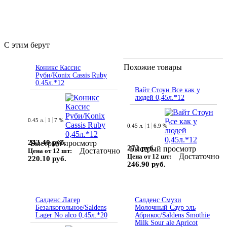
С этим берут
Похожие товары
Коникс Кассис
Руби/Konix Cassis Ruby
0,45л.*12
Вайт Стоун Все как у
людей 0,45л.*12
0.45 л.
1
7 %
0.45 л.
1
6.9 %
243.40 руб.
Быстрый просмотр
272 руб.
Быстрый просмотр
Достаточно
Цена от 12 шт:
Достаточно
Цена от 12 шт:
220.10 руб.
246.90 руб.
Салденс Лагер
Салденс Смузи
Безалкогольное/Saldens
Молочный Саур эль
Lager No alco 0,45л.*20
Абрикос/Saldens Smothie
Milk Sour ale Apricot