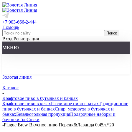
+7 903-666-2-444
Помощь
Вход
Регистрация
МЕНЮ
Золотая линия
-
Каталог
-
Крафтовое пиво в бутылках и банках
Крафтовое пиво в кегах
Разливное пиво в кегах
Традиционное
пиво в бутылках и банках
Сидр, медовуха в бутылках и
банках
Безалкогольная продукция
Подарочные наборы и
бочонки 5л.
Снэки
-
Plague Brew Вкусное пиво Персик&Лаванда 0,45л.*20