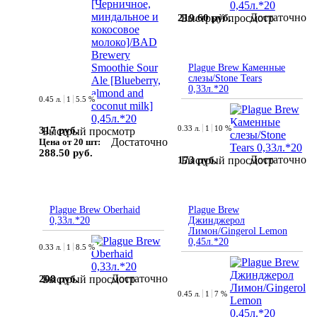
Достаточно
219.60 руб.
Быстрый просмотр
Plague Brew Каменные
слезы/Stone Tears
0,33л.*20
0.45 л.
1
5.5 %
0.33 л.
1
10 %
317 руб.
Быстрый просмотр
Достаточно
Цена от 20 шт:
288.50 руб.
Достаточно
173 руб.
Быстрый просмотр
Plague Brew Oberhaid
Plague Brew
0,33л.*20
Джинджерол
Лимон/Gingerol Lemon
0,45л.*20
0.33 л.
1
8.5 %
Достаточно
208 руб.
Быстрый просмотр
0.45 л.
1
7 %