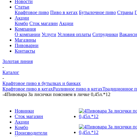
Новости
Статьи
Крафтовое пиво
Пиво в кегах
Бутылочное пиво
Страны
Акции
Комбо
Сток магазин
Акции
Компания
О компании
Услуги
Условия оплаты
Сотрудники
Ваканс
Магазины
Пивоварни
Контакты
Золотая линия
-
Каталог
-
Крафтовое пиво в бутылках и банках
Крафтовое пиво в кегах
Разливное пиво в кегах
Традиционное п
-
4Пивовара За лисички поясняем в личке 0,45л.*12
Новинки
Сток магазин
Акции
Комбо
Производители