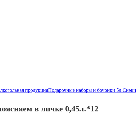
алкогольная продукция
Подарочные наборы и бочонки 5л.
Снэки
оясняем в личке 0,45л.*12