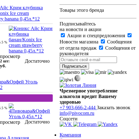
 Айс Крим клубника
Товары этого бренда
onix Ice cream
ry banana 0,45л.*12
Подписывайтесь
на новости и акции
Акции и спецпредложения
Новости магазина
Сообщения
5.5 %
от отдела продаж
Сообщения от
руководителя
просмотр
Достаточно
2 шт:
уб.
ара&Орфей Уголь
12
Чрезмерное употребление
алкоголя вредит Вашему
здоровью
+7 903-666-2-444
Заказать звонок
6.5 %
info@pivocom.ru
Соцсети
Достаточно
просмотр
Компания
ара Аддикция