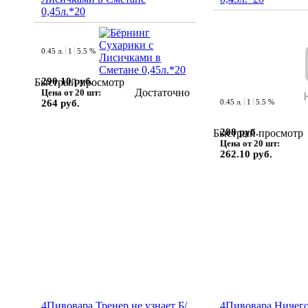
0,45л.*20
0.45 л.
1
5.5 %
290.10 руб.
Быстрый просмотр
Достаточно
Цена от 20 шт:
264 руб.
0.45 л.
1
5.5 %
288 руб.
Быстрый просмотр
Цена от 20 шт:
262.10 руб.
4Пивовара Тренер не узнает Б/
4Пивовара Ничег