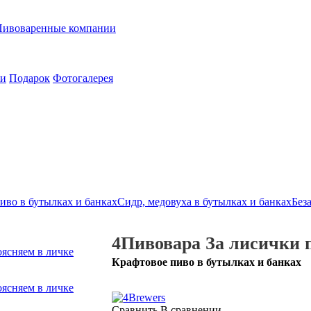
Пивоваренные компании
ии
Подарок
Фотогалерея
иво в бутылках и банках
Сидр, медовуха в бутылках и банках
Без
4Пивовара За лисички п
Крафтовое пиво в бутылках и банках
Сравнить
В сравнении