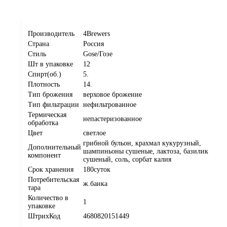
Производитель
4Brewers
Страна
Россия
Стиль
Gose/Гозе
Шт в упаковке
12
Спирт(об.)
5.
Плотность
14.
Тип брожения
верховое брожение
Тип фильтрации
нефильтрованное
Термическая
непастеризованное
обработка
Цвет
светлое
грибной бульон, крахмал кукурузный,
Дополнительный
шампиньоны сушеные, лактоза, базилик
компонент
сушеный, соль, сорбат калия
Срок хранения
180суток
Потребительская
ж.банка
тара
Количество в
1
упаковке
ШтрихКод
4680820151449