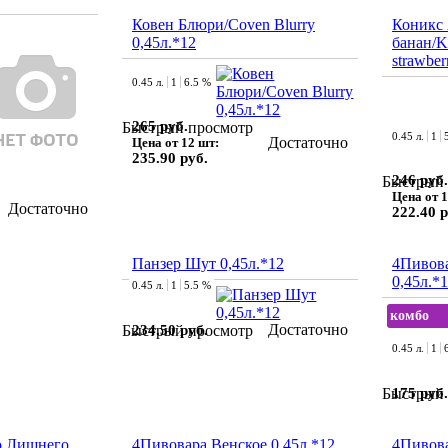
Ковен Блюри/Coven Blurry
Коникс
0,45л.*12
банан/K
strawber
0.45 л.
1
6.5 %
265 руб.
Быстрый просмотр
0.45 л.
1
Достаточно
Цена от 12 шт:
235.90 руб.
246 руб.
Быстрый 
Цена от 1
Достаточно
222.40 р
Панзер Шут 0,45л.*12
4Пивов
0,45л.*
0.45 л.
1
5.5 %
комбо
Достаточно
234.50 руб.
Быстрый просмотр
0.45 л.
1
175 руб.
Быстрый 
о Лишнего
4Пивовара Венское 0,45л.*12
4Пивов