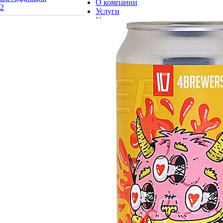
О компании
12
Услуги
Условия оплаты
Сотрудники
Вакансии
Информация
Акции
Новости
Статьи
Вопрос-ответ
Заключение договора на сайте
Франшиза
Пункт самовывоза:
Московская область,
г. Долгопрудный, мкр. Хлебниково,
пр. Цветочный, д.6, стр.1
график работы:
понедельник - пятница
с 13.00- до 16.00
2022-2026 © pivokom.ru
Компания "Золотая Линия" не
нарушает Федеральный закон от
22.11.1995 N 171-ФЗ "О