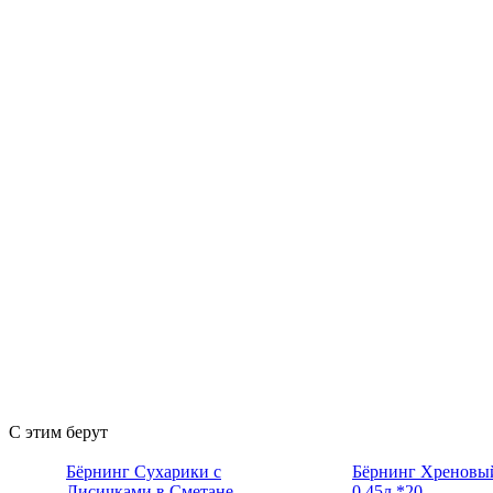
С этим берут
Бёрнинг Сухарики с
Бёрнинг Хреновы
Лисичками в Сметане
0,45л.*20