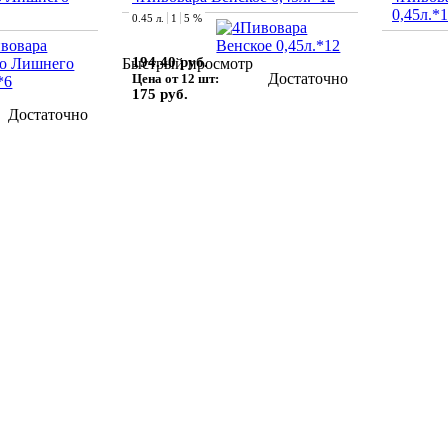
0,45л.*
0.45 л.
1
5 %
194.40 руб.
Быстрый просмотр
Достаточно
Цена от 12 шт:
175 руб.
Достаточно