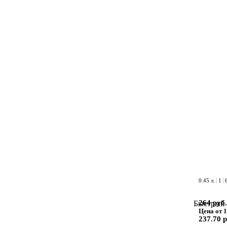
0.45 л.
1
264 руб.
Быстрый 
Цена от 1
237.70 р