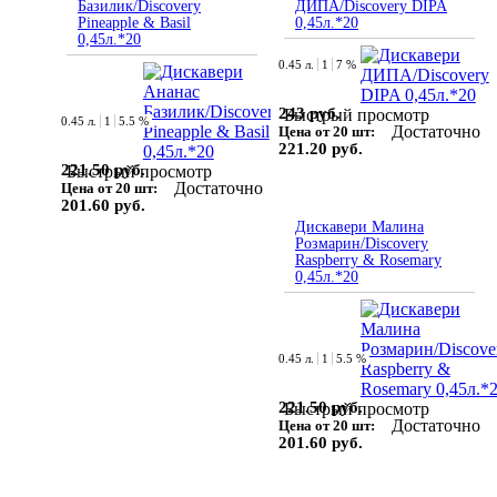
Базилик/Discovery
ДИПА/Discovery DIPA
Pineapple & Basil
0,45л.*20
0,45л.*20
0.45 л.
1
7 %
243 руб.
Быстрый просмотр
0.45 л.
1
5.5 %
Достаточно
Цена от 20 шт:
221.20 руб.
221.50 руб.
Быстрый просмотр
Достаточно
Цена от 20 шт:
201.60 руб.
Дискавери Малина
Розмарин/Discovery
Raspberry & Rosemary
0,45л.*20
0.45 л.
1
5.5 %
221.50 руб.
Быстрый просмотр
Достаточно
Цена от 20 шт:
201.60 руб.