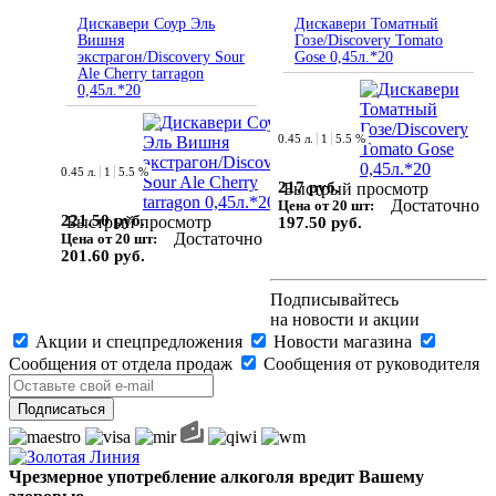
Дискавери Соур Эль
Дискавери Томатный
Вишня
Гозе/Discovery Tomato
экстрагон/Discovery Sour
Gose 0,45л.*20
Ale Cherry tarragon
0,45л.*20
0.45 л.
1
5.5 %
0.45 л.
1
5.5 %
217 руб.
Быстрый просмотр
Достаточно
Цена от 20 шт:
221.50 руб.
Быстрый просмотр
197.50 руб.
Достаточно
Цена от 20 шт:
201.60 руб.
Подписывайтесь
на новости и акции
Акции и спецпредложения
Новости магазина
Сообщения от отдела продаж
Сообщения от руководителя
Чрезмерное употребление алкоголя вредит Вашему