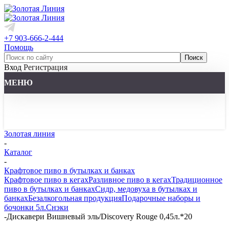
+7 903-666-2-444
Помощь
Вход
Регистрация
МЕНЮ
Золотая линия
-
Каталог
-
Крафтовое пиво в бутылках и банках
Крафтовое пиво в кегах
Разливное пиво в кегах
Традиционное
пиво в бутылках и банках
Сидр, медовуха в бутылках и
банках
Безалкогольная продукция
Подарочные наборы и
бочонки 5л.
Снэки
-
Дискавери Вишневый эль/Discovery Rouge 0,45л.*20