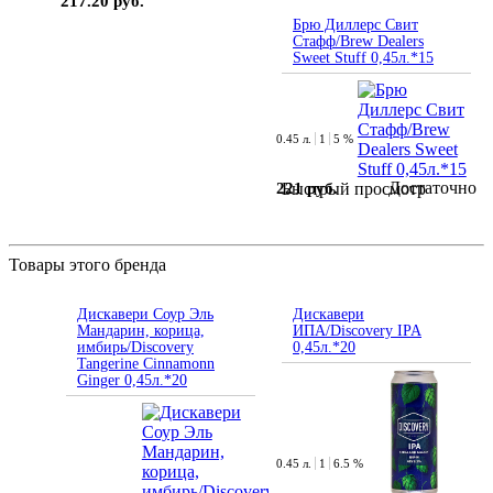
217.20 руб.
Брю Диллерс Свит
Стафф/Brew Dealers
Sweet Stuff 0,45л.*15
0.45 л.
1
5 %
Достаточно
221 руб.
Быстрый просмотр
Товары этого бренда
Дискавери Соур Эль
Дискавери
Мандарин, корица,
ИПА/Discovery IPA
имбирь/Discovery
0,45л.*20
Tangerine Cinnamonn
Ginger 0,45л.*20
0.45 л.
1
6.5 %