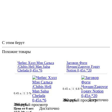
С этим берут
Похожие товары
Чибис Хэлл Мэн Сальса
Заговор Фоги
/Chibis Hell Man Salsa
Ноушн/Zagovor Foggy
Chelada 0,45л.*6
Notion 0,45л.*20
0.45 л.
1
6.8 %
0.45 л.
1
5 %
Достаточно
282 руб.
Быстрый просмотр
244 руб.
Быстрый просмотр
Достаточно
Цена от 6 шт: