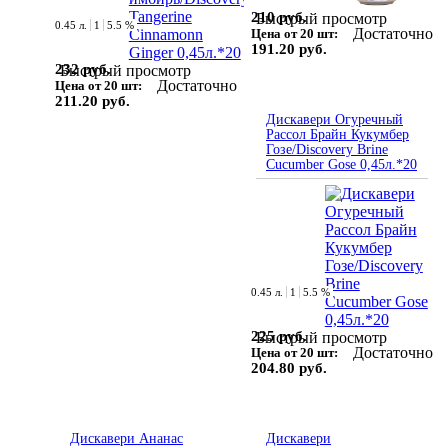
210 руб.
Быстрый просмотр
0.45 л.
1
5.5 %
Достаточно
Цена от 20 шт:
191.20 руб.
232 руб.
Быстрый просмотр
Достаточно
Цена от 20 шт:
211.20 руб.
Дискавери Огуречный
Рассол Брайн Кукумбер
Гозе/Discovery Brine
Cucumber Gose 0,45л.*20
0.45 л.
1
5.5 %
225 руб.
Быстрый просмотр
Достаточно
Цена от 20 шт:
204.80 руб.
Дискавери Ананас
Дискавери