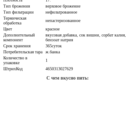
Плотность
17.
Тип брожения
верховое брожение
Тип фильтрации
нефильтрованное
Термическая
непастеризованное
обработка
Цвет
красное
Дополнительный
вкусовая добавка, сок вишни, сорбат калия,
компонент
бензоат натрия
Срок хранения
365суток
Потребительская тара
ж.банка
Количество в
1
упаковке
ШтрихКод
4650313027629
С чем вкусно пить: