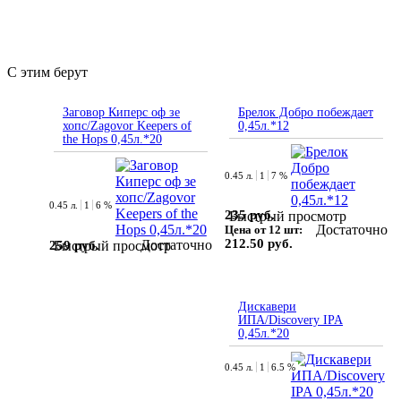
С этим берут
Заговор Киперс оф зе
Брелок Добро побеждает
хопс/Zagovor Keepers of
0,45л.*12
the Hops 0,45л.*20
0.45 л.
1
7 %
0.45 л.
1
6 %
235 руб.
Быстрый просмотр
Достаточно
Цена от 12 шт:
212.50 руб.
Достаточно
259 руб.
Быстрый просмотр
Дискавери
ИПА/Discovery IPA
0,45л.*20
0.45 л.
1
6.5 %