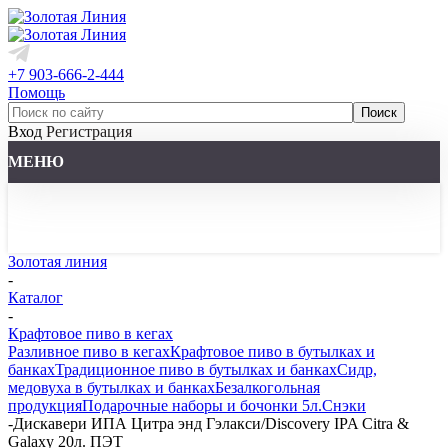
+7 903-666-2-444
Помощь
Вход
Регистрация
МЕНЮ
Золотая линия
-
Каталог
-
Крафтовое пиво в кегах
Разливное пиво в кегах
Крафтовое пиво в бутылках и
банках
Традиционное пиво в бутылках и банках
Сидр,
медовуха в бутылках и банках
Безалкогольная
продукция
Подарочные наборы и бочонки 5л.
Снэки
-
Дискавери ИПА Цитра энд Гэлакси/Discovery IPA Citra &
Galaxy 20л. ПЭТ