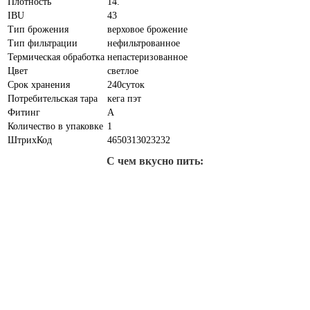
Плотность
14.
IBU
43
Тип брожения
верховое брожение
Тип фильтрации
нефильтрованное
Термическая обработка
непастеризованное
Цвет
светлое
Срок хранения
240cуток
Потребительская тара
кега пэт
Фитинг
A
Количество в упаковке
1
ШтрихКод
4650313023232
С чем вкусно пить: