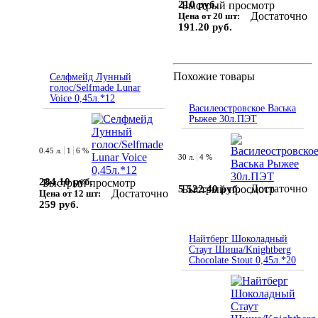
210 руб.
Быстрый просмотр
Достаточно
Цена от 20 шт:
191.20 руб.
Похожие товары
Селфмейд Лунный
голос/Selfmade Lunar
Voice 0,45л.*12
Василеостровское Васька
Рыжее 30л.ПЭТ
0.45 л.
1
6 %
30 л.
4 %
284.10 руб.
Быстрый просмотр
Достаточно
5 522.40 руб.
Быстрый просмотр
Достаточно
Цена от 12 шт:
259 руб.
Найтберг Шоколадный
Стаут Шиша/Knightberg
Chocolate Stout 0,45л.*20