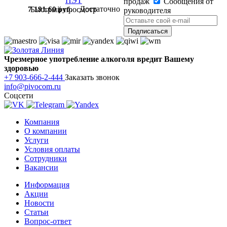
продаж
Сообщения от
Достаточно
7 191.60 руб.
Быстрый просмотр
руководителя
Чрезмерное употребление алкоголя вредит Вашему
здоровью
+7 903-666-2-444
Заказать звонок
info@pivocom.ru
Соцсети
Компания
О компании
Услуги
Условия оплаты
Сотрудники
Вакансии
Информация
Акции
Новости
Статьи
Вопрос-ответ