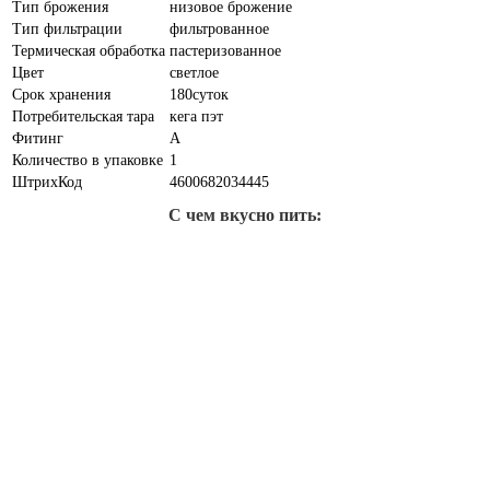
Тип брожения
низовое брожение
Тип фильтрации
фильтрованное
Термическая обработка
пастеризованное
Цвет
светлое
Срок хранения
180суток
Потребительская тара
кега пэт
Фитинг
А
Количество в упаковке
1
ШтрихКод
4600682034445
С чем вкусно пить: