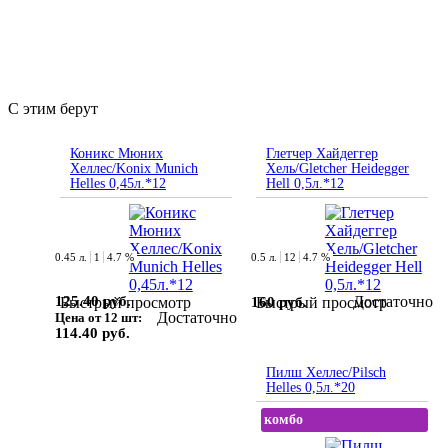
С этим берут
Коникс Мюних
Глетчер Хайдеггер
Хеллес/Konix Munich
Хель/Gletcher Heidegger
Helles 0,45л.*12
Hell 0,5л.*12
0.45 л.
1
4.7 %
0.5 л.
12
4.7 %
125.40 руб.
Достаточно
160 руб.
Быстрый просмотр
Быстрый просмотр
Достаточно
Цена от 12 шт:
114.40 руб.
Пилш Хеллес/Pilsch
Helles 0,5л.*20
комбо