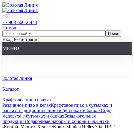
+7 903-666-2-444
Помощь
Вход
Регистрация
МЕНЮ
Золотая линия
-
Каталог
-
Крафтовое пиво в кегах
Разливное пиво в кегах
Крафтовое пиво в бутылках и
банках
Традиционное пиво в бутылках и банках
Сидр,
медовуха в бутылках и банках
Безалкогольная
продукция
Подарочные наборы и бочонки 5л.
Снэки
-
Коникс Мюних Хеллес/Konix Munich Helles 30л. ПЭТ