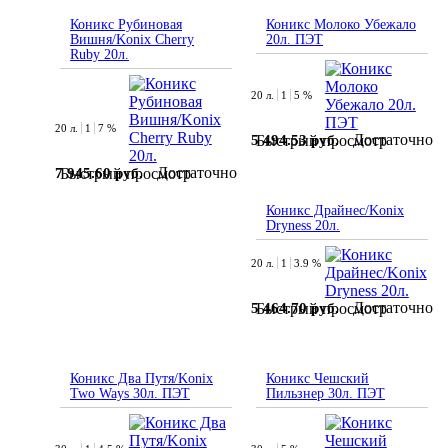
Коникс Рубиновая
Коникс Молоко Убежало
Вишня/Konix Cherry
20л. ПЭТ
Ruby 20л.
20 л.
1
5 %
20 л.
1
7 %
Достаточно
5 494.53 руб.
Быстрый просмотр
Достаточно
7 945.60 руб.
Быстрый просмотр
Коникс Драйнес/Konix
Dryness 20л.
20 л.
1
3.9 %
Достаточно
5 464.70 руб.
Быстрый просмотр
Коникс Два Путя/Konix
Коникс Чешский
Two Ways 30л. ПЭТ
Пильзнер 30л. ПЭТ