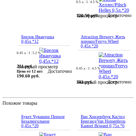
0.5 л.
1
4.5 %
Достаточно
120.50 руб.
Быстрый просмотр
Брелок Иванушка
Attraction Brewery Жить
0,45л.*12
хорошо/Ferrys Wheel
0,45л.*20
0.45 л.
1
5.2 %
211 руб.
Быстрый просмотр
0.45 л.
1
4.5 %
Достаточно
Цена от 12 шт:
190.60 руб.
Достаточно
143 руб.
Быстрый просмотр
Похожие товары
Букет Чувашии Пенное
Ван Хонзенбрук Кастил
Безалкогольное
Бриганд/Van Honsenbrou
0,45л.*20
Kasteel Brigand 0,75л.*6