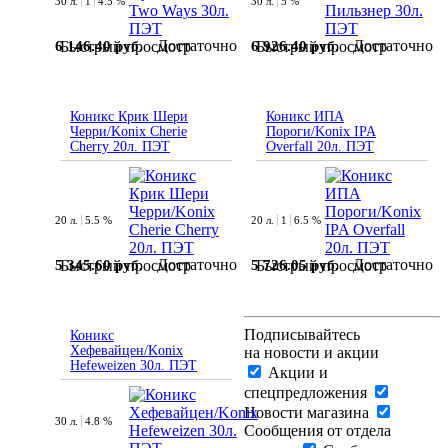
30 л.
1
4.5 %
30 л.
5 %
Достаточно
Достаточно
6 146.40 руб.
6 926.40 руб.
Быстрый просмотр
Быстрый просмотр
Коникс Крик Шери
Коникс ИПА
Черри/Konix Cherie
Пороги/Konix IPA
Cherry 20л. ПЭТ
Overfall 20л. ПЭТ
20 л.
5.5 %
20 л.
1
6.5 %
Достаточно
Достаточно
5 345.60 руб.
5 726.05 руб.
Быстрый просмотр
Быстрый просмотр
Подписывайтесь
Коникс
Хефевайцен/Konix
на новости и акции
Hefeweizen 30л. ПЭТ
Акции и
спецпредложения
Новости магазина
30 л.
4.8 %
Сообщения от отдела