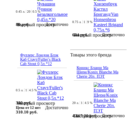
0.45 л.
20
0.5 %
0.75 л.
1
9 %
Достаточно
80 руб.
Быстрый просмотр
Достаточно
644 руб.
Быстрый просмотр
Товары этого бренда
Фуллерс Лондон Блэк
Каб Стаут/Fuller's Black
Cab Stout 0,5л.*12
Коникс Бланш Ма
Шери/Konix Blanche Ma
Cherie 20л. ПЭТ
0.5 л.
1
4.5 %
340 руб.
Быстрый просмотр
20 л.
1
4.5 %
Достаточно
Цена от 12 шт:
310.10 руб.
Достаточно
4 867.20 руб.
Быстрый просмотр