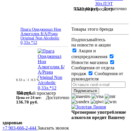
Достаточно
5 522.40 руб.
Быстрый просмотр
Товары этого бренда
Прага Ориджинал Нон
Алкоголик Б/А/Praga
Original Non Alcoholic
Подписывайтесь
0,33л.*12
на новости и акции
Акции и
спецпредложения
Новости магазина
Сообщения от отдела
продаж
Сообщения от
руководителя
0.33 л.
1
0.5 %
150 руб.
Быстрый просмотр
Достаточно
Цена от 24 шт:
136.70 руб.
Чрезмерное употребление
алкоголя вредит Вашему
здоровью
+7 903-666-2-444
Заказать звонок