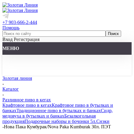
+7 903-666-2-444
Помощь
Вход
Регистрация
МЕНЮ
Золотая линия
-
Каталог
-
Разливное пиво в кегах
Крафтовое пиво в кегах
Крафтовое пиво в бутылках и
банках
Традиционное пиво в бутылках и банках
Сидр,
медовуха в бутылках и банках
Безалкогольная
продукция
Подарочные наборы и бочонки 5л.
Снэки
-
Нова Пака Кумбурак/Nova Paka Kumburak 30л. ПЭТ