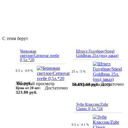
С этим берут
Черновар
Штигл Голдбрау/Stiegl
светлое/Cernovar svetle
Goldbrau 25л.(под заказ)
0,5л.*20
0.5 л.
4.9 %
25 л.
5 %
355 руб.
Быстрый просмотр
Достаточно
14 493.44 руб.
Быстрый просмотр
Достаточно
Цена от 20 шт:
323.80 руб.
Зубр Классик/Zubr
Classic 0,5л.*24
0.5 л.
4.1 %