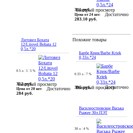
311 руб.
Быстрый просмотр
Достаточно
Цена от 24 шт:
283.10 руб.
Похожие товары
Литовел Бохата
12/Litovel Bohata 12
0,5л.*20
Барбе Крик/Barbe Kriek
0,33л.*24
0.5 л.
1
5 %
0.33 л.
7 %
312 руб.
Быстрый просмотр
Достаточно
395 руб.
Быстрый просмотр
Достаточно
Цена от 20 шт:
284 руб.
Василеостровское Васька
Рыжее 30л.ПЭТ
30 л.
4 %