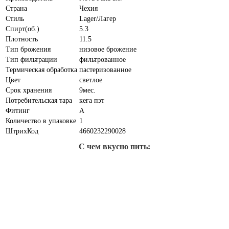
Страна
Чехия
Стиль
Lager/Лагер
Спирт(об.)
5.3
Плотность
11.5
Тип брожения
низовое брожение
Тип фильтрации
фильтрованное
Термическая обработка
пастеризованное
Цвет
светлое
Срок хранения
9мес.
Потребительская тара
кега пэт
Фитинг
A
Количество в упаковке
1
ШтрихКод
4660232290028
С чем вкусно пить: