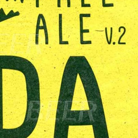
а на сайте
,
р. Хлебниково, пр. Цветочный, д.6, стр.1
ица
.ru