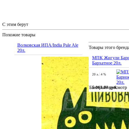
С этим берут
Похожие товары
Волковская ИПА/India Pale Ale
Товары этого бренд
20л.
МПК Жигули Бар
Бархатное 20л.
20 л.
4 %
5 063.04 руб.
Быстрый просмотр
Чрезмерное употре
+7 903-666-2-444
За
info@pivocom.ru