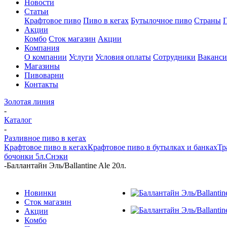
Новости
Статьи
Крафтовое пиво
Пиво в кегах
Бутылочное пиво
Страны
Акции
Комбо
Сток магазин
Акции
Компания
О компании
Услуги
Условия оплаты
Сотрудники
Ваканс
Магазины
Пивоварни
Контакты
Золотая линия
-
Каталог
-
Разливное пиво в кегах
Крафтовое пиво в кегах
Крафтовое пиво в бутылках и банках
Тр
бочонки 5л.
Снэки
-
Баллантайн Эль/Ballantine Ale 20л.
Новинки
Сток магазин
Акции
Комбо