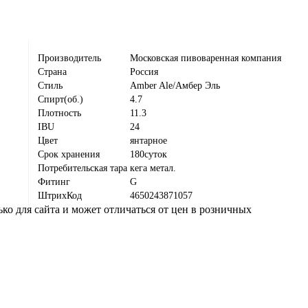
Производитель
Московская пивоваренная компания
Страна
Россия
Стиль
Amber Ale/Амбер Эль
Спирт(об.)
4.7
Плотность
11.3
IBU
24
Цвет
янтарное
Срок хранения
180суток
Потребительская тара
кега метал.
Фитинг
G
ШтрихКод
4650243871057
ко для сайта и может отличаться от цен в розничных