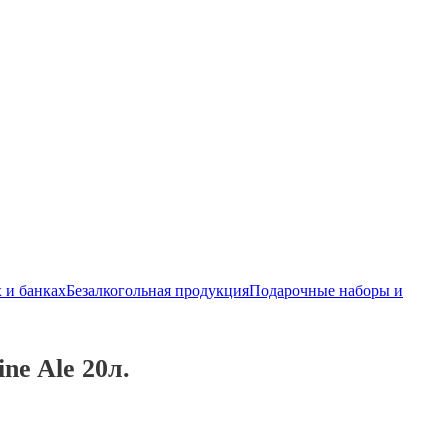
 и банках
Безалкогольная продукция
Подарочные наборы и
ne Ale 20л.