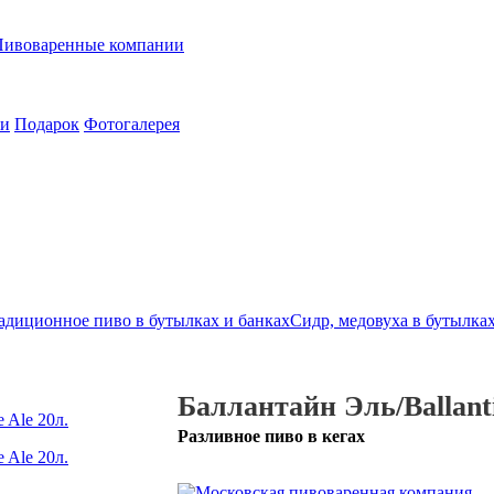
Пивоваренные компании
ии
Подарок
Фотогалерея
адиционное пиво в бутылках и банках
Сидр, медовуха в бутылках
Баллантайн Эль/Ballanti
Разливное пиво в кегах