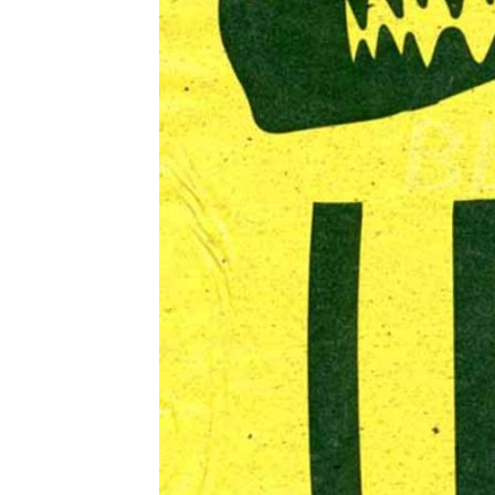
Соцсети
Компания
О компании
Услуги
Условия оплаты
Сотрудники
Вакансии
Информация
Акции
Новости
Статьи
Вопрос-ответ
Заключение договор
Франшиза
Пункт самовывоза:
Московская область
г. Долгопрудный, мк
график работы:
понедельник - пятн
с 13.00- до 16.00
2022-2026 © pivokom