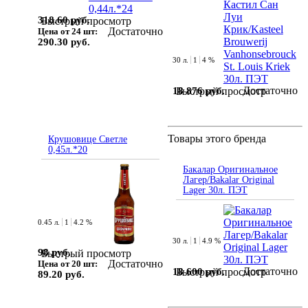
318.60 руб.
Быстрый просмотр
Достаточно
Цена от 24 шт:
290.30 руб.
30 л.
1
4 %
Достаточно
18 876 руб.
Быстрый просмотр
Товары этого бренда
Крушовице Светле
0,45л.*20
Бакалар Оригинальное
Лагер/Bakalar Original
Lager 30л. ПЭТ
0.45 л.
1
4.2 %
30 л.
1
4.9 %
98 руб.
Быстрый просмотр
Достаточно
Цена от 20 шт:
Достаточно
18 600 руб.
Быстрый просмотр
89.20 руб.