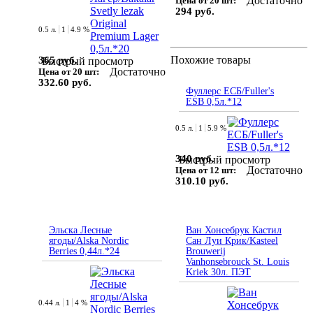
Достаточно
Цена от 20 шт:
294 руб.
0.5 л.
1
4.9 %
Похожие товары
365 руб.
Быстрый просмотр
Достаточно
Цена от 20 шт:
332.60 руб.
Фуллерс ЕСБ/Fuller's
ESB 0,5л.*12
0.5 л.
1
5.9 %
340 руб.
Быстрый просмотр
Достаточно
Цена от 12 шт:
310.10 руб.
Эльска Лесные
Ван Хонсебрук Кастил
ягоды/Alska Nordic
Сан Луи Крик/Kasteel
Berries 0,44л.*24
Brouwerij
Vanhonsebrouck St. Louis
Kriek 30л. ПЭТ
0.44 л.
1
4 %