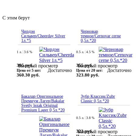
С этим берут
Чирдэн
Черновар
Сильвер/Cheerday Silver
темное/Cernovar cerne
1л.*5
0,5л.*20
1 л.
3.6 %
0.5 л.
4.5 %
395 руб.
355 руб.
Быстрый просмотр
Быстрый просмотр
Достаточно
Достаточно
Цена от 5 шт:
Цена от 20 шт:
360.30 руб.
323.80 руб.
Бакалар Оригинальное
Зубр Классик/Zubr
Премиум Лагер/Bakalar
Classic 0,5л.*20
Svetly lezak Original
Premium Lager 0,5л.*20
0.5 л.
3.8 %
323 руб.
Быстрый просмотр