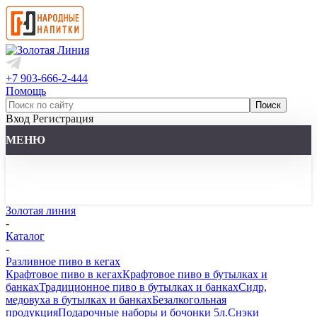
+7 903-666-2-444
Помощь
Вход
Регистрация
МЕНЮ
Золотая линия
-
Каталог
-
Разливное пиво в кегах
Крафтовое пиво в кегах
Крафтовое пиво в бутылках и
банках
Традиционное пиво в бутылках и банках
Сидр,
медовуха в бутылках и банках
Безалкогольная
продукция
Подарочные наборы и бочонки 5л.
Снэки