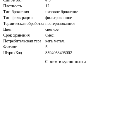
Спирт(об.)
4.9
Плотность
12.
Тип брожения
низовое брожение
Тип фильтрации
фильтрованное
Термическая обработка
пастеризованное
Цвет
светлое
Срок хранения
6мес.
Потребительская тара
кега метал.
Фитинг
S
ШтрихКод
8594053495002
С чем вкусно пить: