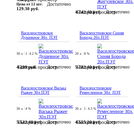
Достаточно
Цена от 12 шт:
129.30 руб.
Достаточно
4 742.40 руб.
Быстрый просмотр
Василеостровское
Василеостровское Синяя
Душевное 30л. ПЭТ
Борода 20л.ПЭТ
30 л.
1
4.2 %
20 л.
8 %
Достаточно
Достаточно
4 290 руб.
5 782.40 руб.
Быстрый просмотр
Быстрый просмотр
Василеостровское Васька
Василеостровское
Рыжее 30л.ПЭТ
Ремесленное 30л. ПЭТ
30 л.
4 %
30 л.
1
4.5 %
Достаточно
Достаточно
5 522.40 руб.
4 555.20 руб.
Быстрый просмотр
Быстрый просмотр