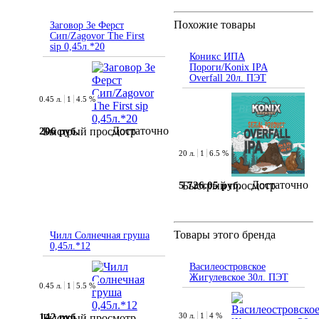
Похожие товары
Заговор Зе Ферст
Сип/Zagovor The First
sip 0,45л.*20
Коникс ИПА
Пороги/Konix IPA
Overfall 20л. ПЭТ
0.45 л.
1
4.5 %
Достаточно
206 руб.
Быстрый просмотр
20 л.
1
6.5 %
Достаточно
5 726.05 руб.
Быстрый просмотр
Товары этого бренда
Чилл Солнечная груша
0,45л.*12
Василеостровское
Жигулевское 30л. ПЭТ
0.45 л.
1
5.5 %
142 руб.
30 л.
1
4 %
Быстрый просмотр