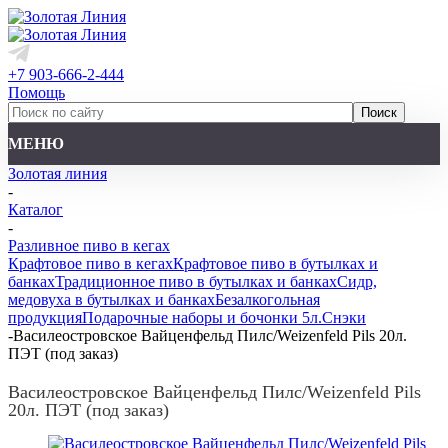
+7 903-666-2-444
Помощь
МЕНЮ
Золотая линия
-
Каталог
-
Разливное пиво в кегах
Крафтовое пиво в кегах
Крафтовое пиво в бутылках и
банках
Традиционное пиво в бутылках и банках
Сидр,
медовуха в бутылках и банках
Безалкогольная
продукция
Подарочные наборы и бочонки 5л.
Снэки
-
Василеостровское Вайценфельд Пилс/Weizenfeld Pils 20л.
ПЭТ (под заказ)
Василеостровское Вайценфельд Пилс/Weizenfeld Pils
20л. ПЭТ (под заказ)