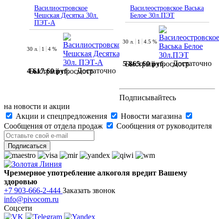
Василиостровское
Василеостровское Васька
Чешская Десятка 30л.
Белое 30л.ПЭТ
ПЭТ-А
30 л.
1
4.5 %
30 л.
1
4 %
Достаточно
5 865.60 руб.
Быстрый просмотр
Достаточно
4 617.60 руб.
Быстрый просмотр
Подписывайтесь
на новости и акции
Акции и спецпредложения
Новости магазина
Сообщения от отдела продаж
Сообщения от руководителя
Чрезмерное употребление алкоголя вредит Вашему
здоровью
+7 903-666-2-444
Заказать звонок
info@pivocom.ru
Соцсети