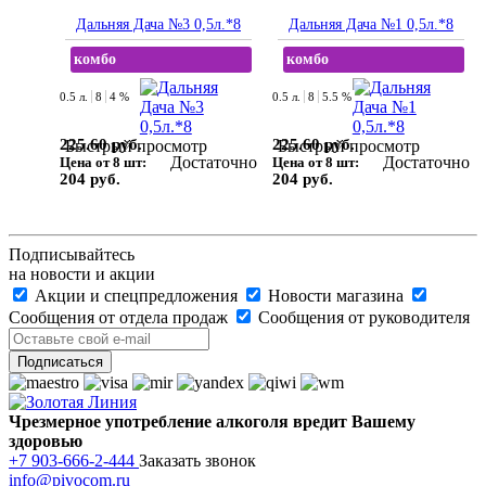
Дальняя Дача №3 0,5л.*8
Дальняя Дача №1 0,5л.*8
комбо
комбо
0.5 л.
8
4 %
0.5 л.
8
5.5 %
225.60 руб.
225.60 руб.
Быстрый просмотр
Быстрый просмотр
Достаточно
Достаточно
Цена от 8 шт:
Цена от 8 шт:
204 руб.
204 руб.
Подписывайтесь
на новости и акции
Акции и спецпредложения
Новости магазина
Сообщения от отдела продаж
Сообщения от руководителя
Чрезмерное употребление алкоголя вредит Вашему
здоровью
+7 903-666-2-444
Заказать звонок
info@pivocom.ru