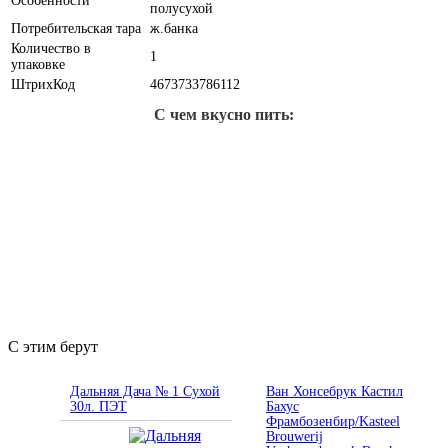
Особенности
полусухой
Потребительская тара
ж.банка
Количество в
1
упаковке
ШтрихКод
4673733786112
С чем вкусно пить:
С этим берут
Дальняя Дача № 1 Сухой
Ван Хонсебрук Кастил
30л. ПЭТ
Бахус
Фрамбозенбир/Kasteel
Brouwerij