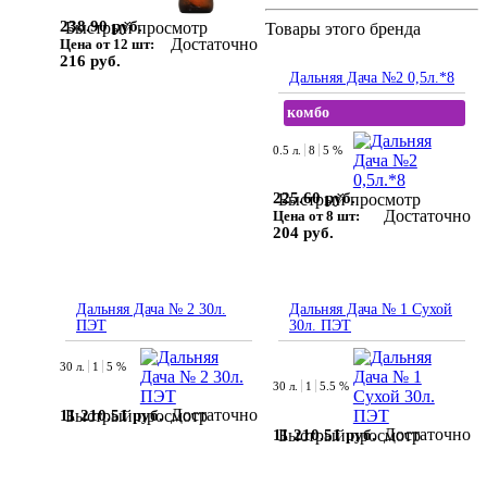
238.90 руб.
Быстрый просмотр
Товары этого бренда
Достаточно
Цена от 12 шт:
216 руб.
Дальняя Дача №2 0,5л.*8
комбо
0.5 л.
8
5 %
225.60 руб.
Быстрый просмотр
Достаточно
Цена от 8 шт:
204 руб.
Дальняя Дача № 2 30л.
Дальняя Дача № 1 Сухой
ПЭТ
30л. ПЭТ
30 л.
1
5 %
30 л.
1
5.5 %
Достаточно
11 210.51 руб.
Быстрый просмотр
Достаточно
11 210.51 руб.
Быстрый просмотр