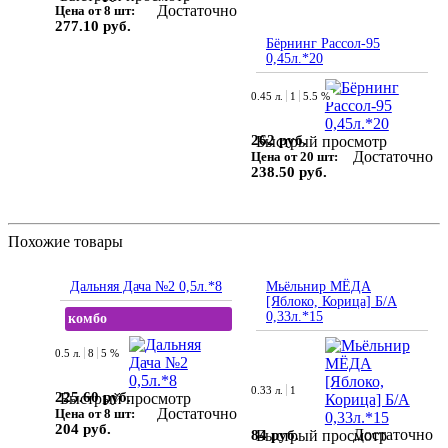
Достаточно
Цена от 8 шт:
277.10 руб.
Бёрнинг Рассол-95
0,45л.*20
0.45 л.
1
5.5 %
262 руб.
Быстрый просмотр
Достаточно
Цена от 20 шт:
238.50 руб.
Похожие товары
Дальняя Дача №2 0,5л.*8
Мьёльнир МЁДА
[Яблоко, Корица] Б/А
0,33л.*15
комбо
0.5 л.
8
5 %
0.33 л.
1
225.60 руб.
Быстрый просмотр
Достаточно
Цена от 8 шт:
204 руб.
Достаточно
84 руб.
Быстрый просмотр