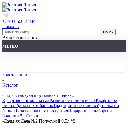
+7 903-666-2-444
Помощь
Вход
Регистрация
МЕНЮ
Золотая линия
-
Каталог
-
Сидр, медовуха в бутылках и банках
Крафтовое пиво в кегах
Разливное пиво в кегах
Крафтовое
пиво в бутылках и банках
Традиционное пиво в бутылках и
банках
Безалкогольная продукция
Подарочные наборы и
бочонки 5л.
Снэки
-
Дальняя Дача №2 Полусухой 0,5л.*8