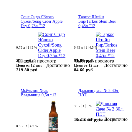
Сонг Сидр Яблоко
Таркос Штайн
Сухой/Song Cider Apple
Бир/Tarkos Stein Beer
Dry 0,75л.*12
0,45л.*12
0.75 л.
1
5 %
0.45 л.
1
4.5 %
241 руб.
91.80 руб.
Быстрый просмотр
Быстрый просмотр
Достаточно
Достаточно
Цена от 12 шт:
Цена от 12 шт:
219.80 руб.
84.60 руб.
Мьёльнир Хель
Дальняя Дача № 2 30л.
Владычица 0,5л.*12
ПЭТ
30 л.
1
5 %
Достаточно
11 210.51 руб.
Быстрый просмотр
0.5 л.
1
4.7 %