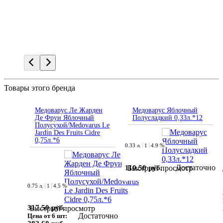
Товары этого бренда
Медоварус Ле Жарден
Медоварус Яблочный
Де Фруи Яблочный
Полусладкий 0,33л.*12
Полусухой/Medovarus Le
Jardin Des Fruits Cidre
0,75л.*6
0.33 л.
1
4.9 %
Достаточно
110.50 руб.
Быстрый просмотр
0.75 л.
1
4.5 %
317.50 руб.
Быстрый просмотр
Достаточно
Цена от 6 шт: