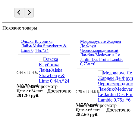
Похожие товары
Эльска Клубника
Медоварус Ле Жарден
Лайм/Alska Strawberry &
Де Фруи
Lime 0,44л.*24
Черносмородиновый
Ламбик/Medovarus Le
Jardin Des Fruits Lambic
0,75л.*6
0.44 л.
1
4 %
319.70 руб.
Быстрый просмотр
Достаточно
Цена от 24 шт:
0.75 л.
1
4.8 %
291.30 руб.
317.50 руб.
Быстрый просмотр
Достаточно
Цена от 6 шт:
282.60 руб.