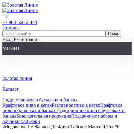
+7 903-666-2-444
Помощь
Вход
Регистрация
МЕНЮ
Золотая линия
-
Каталог
-
Сидр, медовуха в бутылках и банках
Крафтовое пиво в кегах
Разливное пиво в кегах
Крафтовое
пиво в бутылках и банках
Традиционное пиво в бутылках и
банках
Безалкогольная продукция
Подарочные наборы и
бочонки 5л.
Снэки
-
Медоварус Ле Жарден Де Фруи Тайское Манго 0,75л.*6