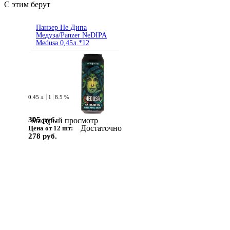
С этим берут
Панзер Не Дипа
Медуза/Panzer NeDIPA
Medusa 0,45л.*12
0.45 л.
1
8.5 %
305 руб.
Быстрый просмотр
Достаточно
Цена от 12 шт:
278 руб.