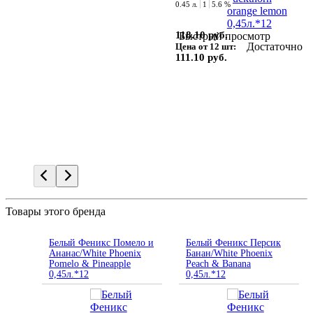
0.45 л.
1
5.6 %
118.10 руб.
Быстрый просмотр
Достаточно
Цена от 12 шт:
111.10 руб.
Товары этого бренда
Белый Феникс Помело и
Белый Феникс Персик
Ананас/White Phoenix
Банан/White Phoenix
Pomelo & Pineapple
Peach & Banana
0,45л.*12
0,45л.*12