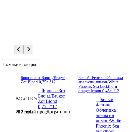
Похожие товары
Брюгге Зот Блонд/Brugse
Белый Феникс Облепиха
Zot Blond 0,75л.*12
апельсин лимон/White
Phoenix Sea buckthorn
orange lemon 0,45л.*12
0.75 л.
1
6 %
Достаточно
812 руб.
Быстрый просмотр