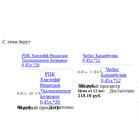
С этим берут
РПК Хмелефф Рязанское
Чибис Карамбуляж
Традиционное Бочковое
0,45л.*12
0,45л.*20
0.45 л.
1
8.6 %
245 руб.
Быстрый просмотр
Достаточно
Цена от 12 шт:
0.45 л.
20
5 %
218.10 руб.
Достаточно
94 руб.
Быстрый просмотр