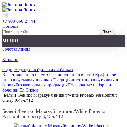
+7 903-666-2-444
Помощь
МЕНЮ
Золотая линия
-
Каталог
-
Сидр, медовуха в бутылках и банках
Крафтовое пиво в кегах
Разливное пиво в кегах
Крафтовое
пиво в бутылках и банках
Традиционное пиво в бутылках и
банках
Безалкогольная продукция
Подарочные наборы и
бочонки 5л.
Снэки
-
Белый Феникс Маракуйя вишня/White Phoenix Passionfruit
cherry 0,45л.*12
Белый Феникс Маракуйя вишня/White Phoenix
Passionfruit cherry 0,45л.*12