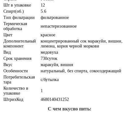
Шт в упаковке
12
Спирт(об.)
5.6
Тип фильтрации
фильтрованное
Термическая
непастеризованное
обработка
Цвет
красное
Дополнительный
концентрированный сок маракуйи, вишни,
компонент
лимона, корня черной моркови
Вид
медовуха
Срок хранения
730суток
Вкус
маракуйя, вишня
Особенности
натуральный, без спирта, сокосодержащий
Потребительская
с/бутылка
тара
Количество в
1
упаковке
ШтрихКод
4680140431252
С чем вкусно пить: