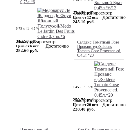
0,75л.*6
272.30 руб.
Быстрый просмотр
Достаточно
Цена от 12 шт:
245.10 руб.
0.75 л.
1
4.5 %
317.50 руб.
Быстрый просмотр
Салденс Томатный Гозе
Достаточно
Цена от 6 шт:
Прованс ед./Saldens
282.60 руб.
Tomato Gose Provence ed.
0,45л.*20
0.45 л.
1
5 %
250.70 руб.
Быстрый просмотр
Достаточно
Цена от 20 шт:
228.40 руб.
Панзер Лунный
ХопХэд Вишня ежевика