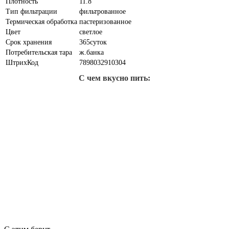
Плотность
11.8
Тип фильтрации
фильтрованное
Термическая обработка
пастеризованное
Цвет
светлое
Срок хранения
365суток
Потребительская тара
ж.банка
ШтрихКод
7898032910304
С чем вкусно пить: