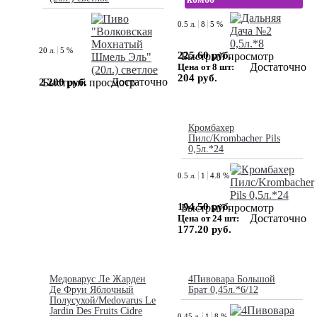
0.5 л.
8
5 %
20 л.
5 %
225.60 руб.
Быстрый просмотр
Достаточно
Цена от 8 шт:
204 руб.
Достаточно
2 200 руб.
Быстрый просмотр
Кромбахер
Пилс/Krombacher Pils
0,5л.*24
0.5 л.
1
4.8 %
194.50 руб.
Быстрый просмотр
Достаточно
Цена от 24 шт:
177.20 руб.
Медоварус Ле Жарден
4Пивовара Большой
Де Фруи Яблочный
Брат 0,45л.*6/12
Полусухой/Medovarus Le
Jardin Des Fruits Cidre
0.45 л.
1
8 %