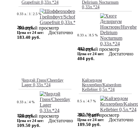
Grapefruit 0,33л.*24
Delirium Nocturnum
0,33л.*24
0.33 л.
1
2.5 %
201 руб.
Быстрый просмотр
Достаточно
Цена от 24 шт:
0.33 л.
8.5 %
183.40 руб.
442 руб.
Быстрый просмотр
Достаточно
Цена от 24 шт:
404 руб.
Чирдэй Грин/Cheerday
Кайзердом
Lager 0,33л.*24
Келлербир/Kaiserdom
Kellebier 0,5л.*24
0.5 л.
4.7 %
0.33 л.
4 %
207.70 руб.
Быстрый просмотр
120 руб.
Быстрый просмотр
Достаточно
Цена от 24 шт:
Достаточно
Цена от 24 шт:
189.50 руб.
109.50 руб.