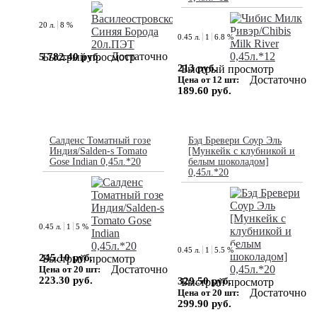
20 л.
8 %
0.45 л.
1
6.8 %
Достаточно
5 782.40 руб.
Быстрый просмотр
213 руб.
Быстрый просмотр
Достаточно
Цена от 12 шт:
189.60 руб.
Салденс Томатный гозе
Бэд Бревери Соур Эль
Индия/Salden-s Tomato
[Мункейк с клубникой и
Gose Indian 0,45л.*20
белым шоколадом]
0,45л.*20
0.45 л.
1
5 %
0.45 л.
1
5.5 %
245.10 руб.
Быстрый просмотр
Достаточно
Цена от 20 шт:
223.30 руб.
329.50 руб.
Быстрый просмотр
Достаточно
Цена от 20 шт:
299.90 руб.