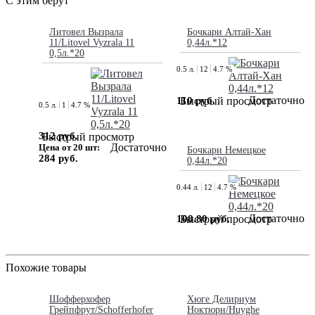
С этим берут
Литовел Вызрала
Бочкари Алтай-Хан
11/Litovel Vyzrala 11
0,44л.*12
0,5л.*20
0.5 л.
12
4.7 %
Достаточно
110 руб.
Быстрый просмотр
0.5 л.
1
4.7 %
312 руб.
Быстрый просмотр
Достаточно
Цена от 20 шт:
Бочкари Немецкое
284 руб.
0,44л.*20
0.44 л.
12
4.7 %
Достаточно
108.80 руб.
Быстрый просмотр
Похожие товары
Шофферхофер
Хюге Делириум
Грейпфрут/Schofferhofer
Ноктюрн/Huyghe