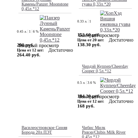
Камень/Panzer Moonstone
гуава 0,33л.*20
0,45л.*12
0.33 л.
1
0.45 л.
1
6 %
153.60 руб.
Быстрый просмотр
Достаточно
Цена от 20 шт:
138.30 руб.
290 руб.
Быстрый просмотр
Достаточно
Цена от 12 шт:
264.40 руб.
Чирдэй Куппер/Cheerday
Cooper 0,5л.*12
0.5 л.
3.6 %
184.20 руб.
Быстрый просмотр
Достаточно
Цена от 12 шт:
168 руб.
Василеостровское Синяя
Чибис Милк
Борода 20л.ПЭТ
Ривэр/Chibis Milk River
0,45л.*12