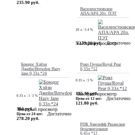
235.90 руб.
Василеостровское
АПА/APA 20л. ПЭT
20 л.
5.4 %
Достаточно
5 179.20 руб.
Быстрый просмотр
Брюдог Хэйзи
Роял Груша/Royal Pear
Джейн/Brewdog Hazy
0,33л.*12
Jane 0,33л.*24
0.33 л.
5 %
135.30 руб.
Быстрый просмотр
0.33 л.
1
5 %
Достаточно
Цена от 12 шт:
121.80 руб.
304 руб.
Быстрый просмотр
Достаточно
Цена от 24 шт:
278.20 руб.
РПК Хмелефф Рязанское
безалкогольное
0,45л.*12