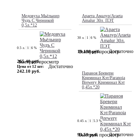
Медовуха Мьёльнир
Араета Амалур/Araeta
Чудъ С Черникой
Amalur 30л. ПЭТ
0,5л.*12
30 л.
1
6 %
0.5 л.
1
6 %
Достаточно
19 188 руб.
Быстрый просмотр
265.40 руб.
Быстрый просмотр
Достаточно
Цена от 12 шт:
242.10 руб.
Параноя Бревери
Криминал Кэт/Paranoia
Brewery Криминал Кэт
0,45л.*20
0.45 л.
1
5.3 %
Достаточно
93.50 руб.
Быстрый просмотр