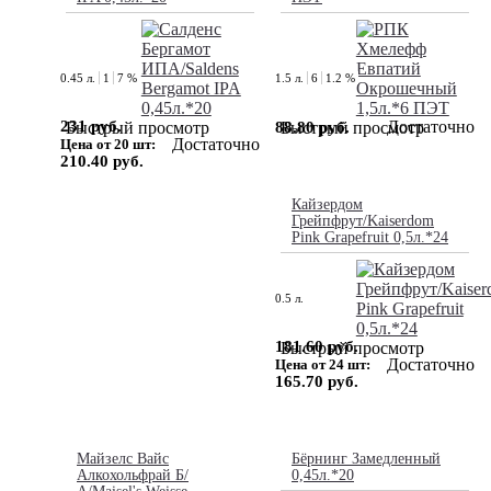
0.45 л.
1
7 %
1.5 л.
6
1.2 %
231 руб.
Достаточно
88.80 руб.
Быстрый просмотр
Быстрый просмотр
Достаточно
Цена от 20 шт:
210.40 руб.
Кайзердом
Грейпфрут/Kaiserdom
Pink Grapefruit 0,5л.*24
0.5 л.
181.60 руб.
Быстрый просмотр
Достаточно
Цена от 24 шт:
165.70 руб.
Майзелс Вайс
Бёрнинг Замедленный
Алкохольфрай Б/
0,45л.*20