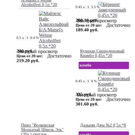
А/Maisel's Weisse
Alcoholfrei 0,5л.*20
0.45 л.
1
5.5 %
208.10 руб.
Быстрый просмотр
Достаточно
Цена от 20 шт:
189.40 руб.
0.5 л.
1
0.4 %
240 руб.
Быстрый просмотр
Кулинар Смородиновый
Достаточно
Крамбл 0,45л.*20
Цена от 20 шт:
219.20 руб.
комбо
0.45 л.
1
6 %
335 руб.
Быстрый просмотр
Достаточно
Цена от 20 шт:
301.60 руб.
Пиво "Волковская
Дальняя Дача №2 0,5л.*8
Мохнатый Шмель Эль"
(20л.) светлое
комбо