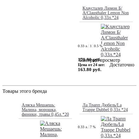
Клаусталер Лимон Б/
А/Clausthaler Lemon Non
Alcoholic 0,33л.*24
0.33 л.
1
0.5 %
179.80 руб.
Быстрый просмотр
Достаточно
Цена от 24 шт:
163.80 руб.
Товары этого бренда
Аляска Мешаешь:
Ла Трапп Дюбель/La
Малина, морошка,
Trappe Dubbel 0,33л.*24
финики, травы 0,45л.*20
0.33 л.
7 %