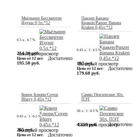
Мьёльнир Бессмертие
Панзер Банана
Идунн 0,5л.*12
Кракен/Panzer Banana
Kraken 0,45л.*12
0.5 л.
4.7 %
0.45 л.
1
4.5 %
214.20 руб.
Быстрый просмотр
Достаточно
Цена от 12 шт:
195.50 руб.
197 руб.
Быстрый просмотр
Достаточно
Цена от 12 шт:
179.60 руб.
Ковен Блюри/Coven
Самко Пензенское 30л.
Blurry 0,45л.*12
ПЭТ
30 л.
1
4.5 %
0.45 л.
1
6.5 %
Достаточно
4 350 руб.
Быстрый просмотр
265 руб.
Быстрый просмотр
Достаточно
Цена от 12 шт: