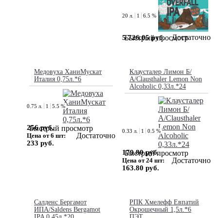
20 л.
1
6.5 %
Достаточно
5 726.05 руб.
Быстрый просмотр
Медовуха ХаниМускат
Клаусталер Лимон Б/
Италия 0,75л.*6
А/Clausthaler Lemon Non
Alcoholic 0,33л.*24
0.75 л.
1
5.5 %
256 руб.
Быстрый просмотр
0.33 л.
1
0.5 %
Достаточно
Цена от 6 шт:
233 руб.
179.80 руб.
Быстрый просмотр
Достаточно
Цена от 24 шт:
163.80 руб.
Салденс Бергамот
РПК Хмелефф Евпатий
ИПА/Saldens Bergamot
Окрошечный 1,5л.*6
IPA 0,45л.*20
ПЭТ