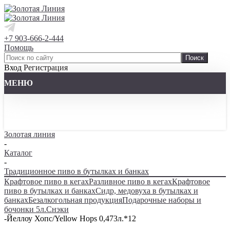
+7 903-666-2-444
Помощь
Вход
Регистрация
МЕНЮ
Золотая линия
-
Каталог
-
Традиционное пиво в бутылках и банках
Крафтовое пиво в кегах
Разливное пиво в кегах
Крафтовое
пиво в бутылках и банках
Сидр, медовуха в бутылках и
банках
Безалкогольная продукция
Подарочные наборы и
бочонки 5л.
Снэки
-
Йеллоу Хопс/Yellow Hops 0,473л.*12