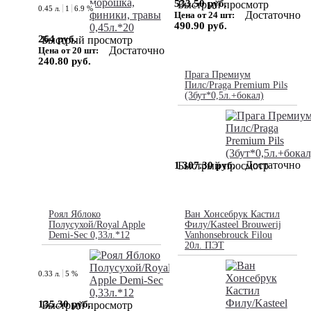
533.50 руб.
Быстрый просмотр
0.45 л.
1
6.9 %
Достаточно
Цена от 24 шт:
490.90 руб.
264 руб.
Быстрый просмотр
Достаточно
Цена от 20 шт:
240.80 руб.
Прага Премиум
Пилс/Praga Premium Pils
(3бут*0,5л.+бокал)
Достаточно
1 307.30 руб.
Быстрый просмотр
Роял Яблоко
Ван Хонсебрук Кастил
Полусухой/Royal Apple
Филу/Kasteel Brouwerij
Demi-Sec 0,33л.*12
Vanhonsebrouck Filou
20л. ПЭТ
0.33 л.
5 %
135.30 руб.
Быстрый просмотр