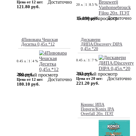
Достаточно
Цена от 12 шт:
20 л.
1
8.5 %
121.80 руб.
Достаточно
15 080 руб.
Быстрый просмотр
4Пивовара Чешская
Дискавери
Деситка 0,45л.*12
ДИПА/Discovery DIPA
0,45л.*20
0.45 л.
1
7 %
0.45 л.
1
4 %
243 руб.
Быстрый просмотр
200 руб.
Быстрый просмотр
Достаточно
Цена от 20 шт:
Достаточно
Цена от 12 шт:
221.20 руб.
180.10 руб.
Коникс ИПА
Пороги/Konix IPA
Overfall 20л. ПЭТ