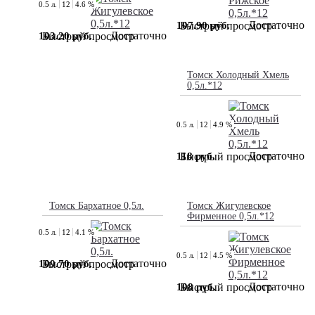
0.5 л.
12
4.6 %
Достаточно
107.90 руб.
Быстрый просмотр
Достаточно
103.20 руб.
Быстрый просмотр
Томск Холодный Хмель
0,5л.*12
0.5 л.
12
4.9 %
Достаточно
118 руб.
Быстрый просмотр
Томск Бархатное 0,5л.
Томск Жигулевское
Фирменное 0,5л.*12
0.5 л.
12
4.1 %
0.5 л.
12
4.5 %
Достаточно
109.70 руб.
Быстрый просмотр
Достаточно
108 руб.
Быстрый просмотр