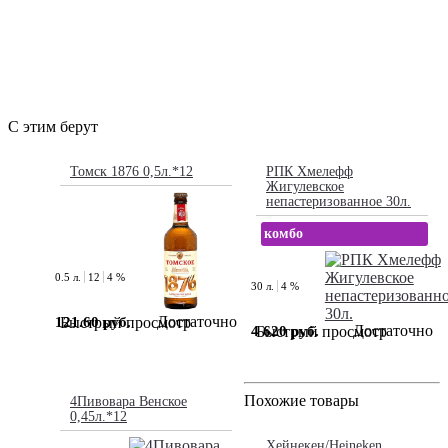
С этим берут
Томск 1876 0,5л.*12
РПК Хмелефф
Жигулевское
непастеризованное 30л.
комбо
0.5 л.
12
4 %
30 л.
4 %
Достаточно
121.60 руб.
Быстрый просмотр
Достаточно
4 620 руб.
Быстрый просмотр
Похожие товары
4Пивовара Венское
0,45л.*12
Хейнекен/Heineken