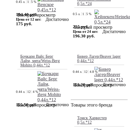
0.45 л.
1
5 %
0,5л.*24
194.40 руб.
0.5 л.
1
5 %
Быстрый просмотр
Достаточно
Цена от 12 шт:
175 руб.
215 руб.
Быстрый просмотр
Достаточно
Цена от 24 шт:
196.30 руб.
Бочкари Вайс Берг
Бивер Лагер/Beaver lager
Лайм, мята/Weiss-Berg
0,44л.*12
Mohito 0,44л.*12
0.44 л.
12
4.8 %
Достаточно
113.20 руб.
Быстрый просмотр
0.44 л.
12
4 %
Достаточно
115.50 руб.
Быстрый просмотр
Товары этого бренда
Томск Харвестер
0,5л.*12