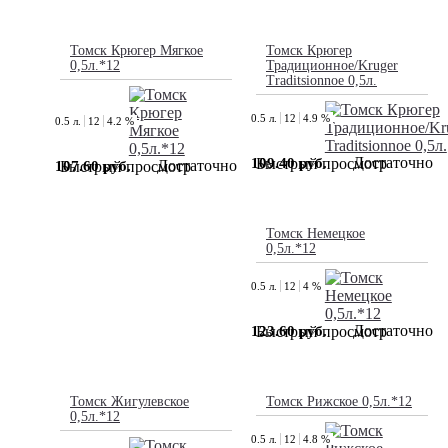
Томск Крюгер Мягкое
Томск Крюгер
0,5л.*12
Традиционное/Kruger
Traditsionnoe 0,5л.
0.5 л.
12
4.9 %
0.5 л.
12
4.2 %
Достаточно
109.40 руб.
Быстрый просмотр
Достаточно
107.60 руб.
Быстрый просмотр
Томск Немецкое
0,5л.*12
0.5 л.
12
4 %
Достаточно
123.60 руб.
Быстрый просмотр
Томск Жигулевское
Томск Рижское 0,5л.*12
0,5л.*12
0.5 л.
12
4.8 %