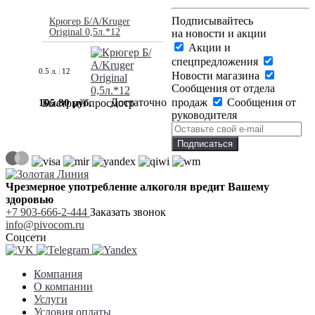
Подписывайтесь
Крюгер Б/А/Kruger
Original 0,5л.*12
на новости и акции
Акции и
спецпредложения
0.5 л.
12
Новости магазина
Сообщения от отдела
Достаточно
продаж
Сообщения от
105.80 руб.
Быстрый просмотр
руководителя
Чрезмерное употребление алкоголя вредит Вашему
здоровью
+7 903-666-2-444
Заказать звонок
info@pivocom.ru
Соцсети
Компания
О компании
Услуги
Условия оплаты