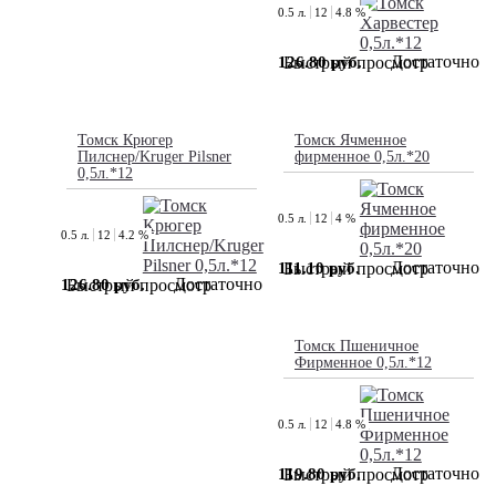
0.5 л.
12
4.8 %
Достаточно
126.80 руб.
Быстрый просмотр
Томск Крюгер
Томск Ячменное
Пилснер/Kruger Pilsner
фирменное 0,5л.*20
0,5л.*12
0.5 л.
12
4 %
0.5 л.
12
4.2 %
Достаточно
111.10 руб.
Быстрый просмотр
Достаточно
126.80 руб.
Быстрый просмотр
Томск Пшеничное
Фирменное 0,5л.*12
0.5 л.
12
4.8 %
Достаточно
119.80 руб.
Быстрый просмотр