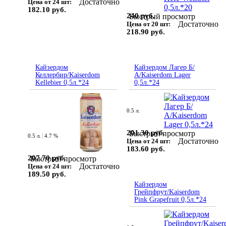
Достаточно
Цена от 24 шт:
182.10 руб.
240 руб.
Быстрый просмотр
Достаточно
Цена от 20 шт:
218.90 руб.
Кайзердом
Кайзердом Лагер Б/
Келлербир/Kaiserdom
А/Kaiserdom Lager
Kellebier 0,5л.*24
0,5л.*24
0.5 л.
201.30 руб.
Быстрый просмотр
0.5 л.
4.7 %
Достаточно
Цена от 24 шт:
183.60 руб.
207.70 руб.
Быстрый просмотр
Достаточно
Цена от 24 шт:
189.50 руб.
Кайзердом
Грейпфрут/Kaiserdom
Pink Grapefruit 0,5л.*24