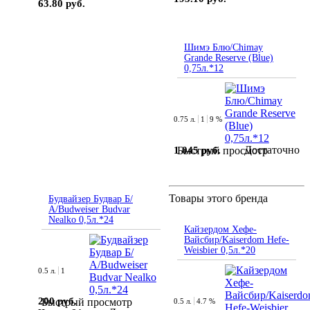
63.80 руб.
Шимэ Блю/Chimay
Grande Reserve (Blue)
0,75л.*12
0.75 л.
1
9 %
Достаточно
1 045 руб.
Быстрый просмотр
Товары этого бренда
Будвайзер Будвар Б/
А/Budweiser Budvar
Nealko 0,5л.*24
Кайзердом Хефе-
Вайсбир/Kaiserdom Hefe-
Weisbier 0,5л.*20
0.5 л.
1
200 руб.
Быстрый просмотр
0.5 л.
4.7 %