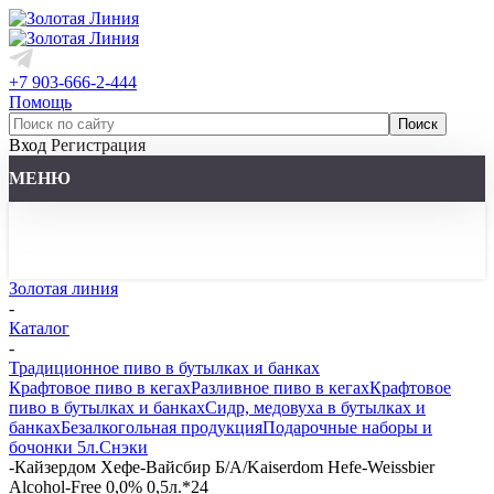
+7 903-666-2-444
Помощь
Вход
Регистрация
МЕНЮ
Золотая линия
-
Каталог
-
Традиционное пиво в бутылках и банках
Крафтовое пиво в кегах
Разливное пиво в кегах
Крафтовое
пиво в бутылках и банках
Сидр, медовуха в бутылках и
банках
Безалкогольная продукция
Подарочные наборы и
бочонки 5л.
Снэки
-
Кайзердом Хефе-Вайсбир Б/А/Kaiserdom Hefe-Weissbier
Alcohol-Free 0,0% 0,5л.*24