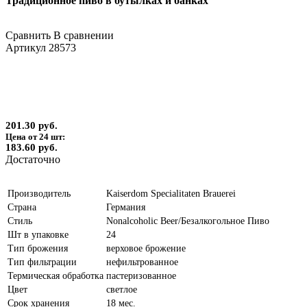
Традиционное пиво в бутылках и банках
Сравнить
В сравнении
Артикул
28573
201.30 руб.
Цена от 24 шт:
183.60 руб.
Достаточно
Производитель
Kaiserdom Specialitaten Brauerei
Страна
Германия
Стиль
Nonalcoholic Beer/Безалкогольное Пиво
Шт в упаковке
24
Тип брожения
верховое брожение
Тип фильтрации
нефильтрованное
Термическая обработка
пастеризованное
Цвет
светлое
Срок хранения
18 мес.