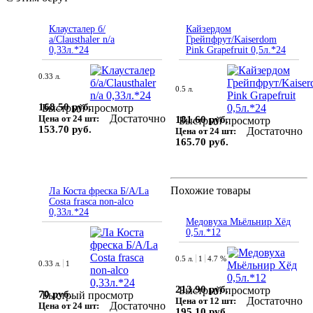
Клаусталер б/
Кайзердом
а/Clausthaler n/a
Грейпфрут/Kaiserdom
0,33л.*24
Pink Grapefruit 0,5л.*24
0.33 л.
0.5 л.
168.50 руб.
Быстрый просмотр
Достаточно
Цена от 24 шт:
181.60 руб.
Быстрый просмотр
153.70 руб.
Достаточно
Цена от 24 шт:
165.70 руб.
Похожие товары
Ла Коста фреска Б/А/La
Costa frasca non-alco
0,33л.*24
Медовуха Мьёльнир Хёд
0,5л.*12
0.5 л.
1
4.7 %
0.33 л.
1
213.90 руб.
Быстрый просмотр
70 руб.
Быстрый просмотр
Достаточно
Цена от 12 шт:
Достаточно
Цена от 24 шт:
195.10 руб.