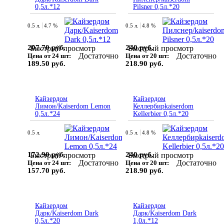
0,5л.*12
Pilsner 0,5л.*20
0.5 л.
4.7 %
0.5 л.
4.8 %
207.70 руб.
240 руб.
Быстрый просмотр
Быстрый просмотр
Достаточно
Достаточно
Цена от 24 шт:
Цена от 20 шт:
189.50 руб.
218.90 руб.
Кайзердом
Кайзердом
Лимон/Kaiserdom Lemon
Келлербирkaiserdom
0,5л.*24
Kellerbier 0,5л.*20
0.5 л.
0.5 л.
4.8 %
172.90 руб.
240 руб.
Быстрый просмотр
Быстрый просмотр
Достаточно
Достаточно
Цена от 24 шт:
Цена от 20 шт:
157.70 руб.
218.90 руб.
Кайзердом
Кайзердом
Дарк/Kaiserdom Dark
Дарк/Kaiserdom Dark
0,5л.*20
1,0л.*12