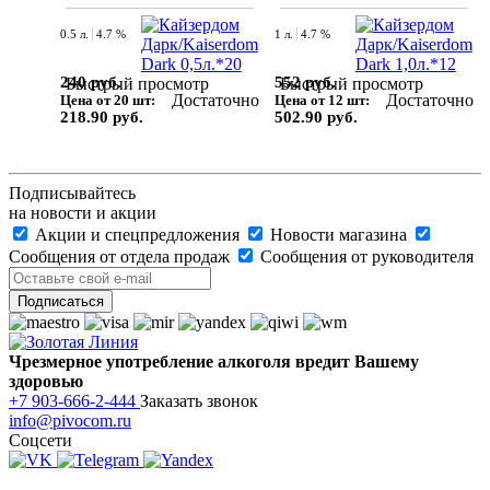
0.5 л.
4.7 %
1 л.
4.7 %
240 руб.
552 руб.
Быстрый просмотр
Быстрый просмотр
Достаточно
Достаточно
Цена от 20 шт:
Цена от 12 шт:
218.90 руб.
502.90 руб.
Подписывайтесь
на новости и акции
Акции и спецпредложения
Новости магазина
Сообщения от отдела продаж
Сообщения от руководителя
Чрезмерное употребление алкоголя вредит Вашему
здоровью
+7 903-666-2-444
Заказать звонок
info@pivocom.ru
Соцсети