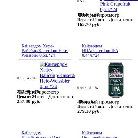
0.5 л.
181.60 руб.
Быстрый просмотр
Достаточно
Цена от 24 шт:
165.70 руб.
Кайзердом Хефе-
Кайзердом
Вайсбир/Kaiserdom Hefe-
ИПА/kaiserdom IPA
Weissbier 0,5л.*24
0,44л.*24
0.5 л.
4.7 %
0.44 л.
5.1 %
282.90 руб.
Быстрый просмотр
Достаточно
Цена от 24 шт:
306 руб.
257.80 руб.
Быстрый просмотр
Достаточно
Цена от 24 шт:
279.10 руб.
Кайзердом
Кайзердом
Дарк/Kaiserdom Dark
Пилснер/kaiserdom