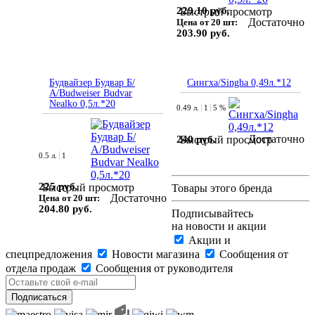
229.10 руб.
Быстрый просмотр
Достаточно
Цена от 20 шт:
203.90 руб.
Будвайзер Будвар Б/
Сингха/Singha 0,49л.*12
А/Budweiser Budvar
Nealko 0,5л.*20
0.49 л.
1
5 %
Достаточно
240 руб.
Быстрый просмотр
0.5 л.
1
225 руб.
Быстрый просмотр
Товары этого бренда
Достаточно
Цена от 20 шт:
204.80 руб.
Подписывайтесь
на новости и акции
Акции и
спецпредложения
Новости магазина
Сообщения от
отдела продаж
Сообщения от руководителя