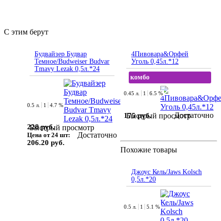
С этим берут
Будвайзер Будвар
4Пивовара&Орфей
Темное/Budweiser Budvar
Уголь 0,45л.*12
Tmavy Lezak 0,5л.*24
комбо
0.45 л.
1
6.5 %
0.5 л.
1
4.7 %
Достаточно
175 руб.
Быстрый просмотр
228 руб.
Быстрый просмотр
Достаточно
Цена от 24 шт:
206.20 руб.
Похожие товары
Джоус Кель/Jaws Kolsch
0,5л.*20
0.5 л.
1
5.1 %