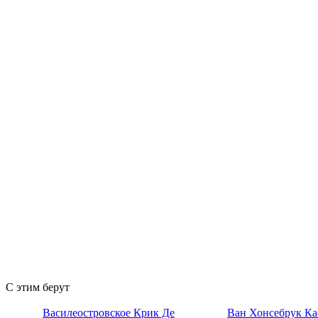
С этим берут
Василеостровское Крик Де
Ван Хонсебрук Ка