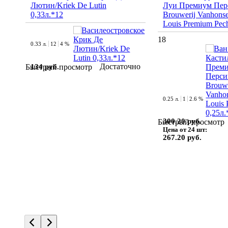
Лютин/Kriek De Lutin
Луи Премиум Перс
0,33л.*12
Brouwerij Vanhonse
Louis Premium Pec
18
0.33 л.
12
4 %
Достаточно
134 руб.
Быстрый просмотр
0.25 л.
1
2.6 %
300.20 руб.
Быстрый просмотр
Цена от 24 шт:
267.20 руб.