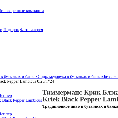
Пивоваренные компании
ии
Подарок
Фотогалерея
в бутылках и банках
Сидр, медовуха в бутылках и банках
Безалко
ck Pepper Lambicus 0,25л.*24
Тиммерманс Крик Блэк
Kriek Black Pepper Lamb
Традиционное пиво в бутылках и банк