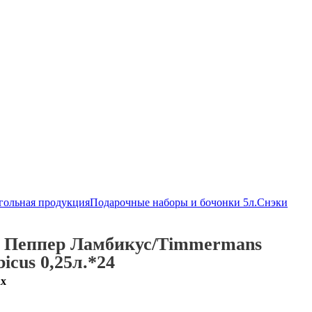
гольная продукция
Подарочные наборы и бочонки 5л.
Снэки
 Пеппер Ламбикус/Timmermans
icus 0,25л.*24
ах