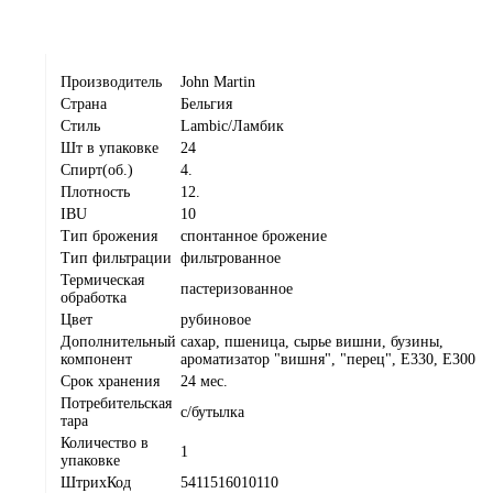
Производитель
John Martin
Страна
Бельгия
Стиль
Lambic/Ламбик
Шт в упаковке
24
Спирт(об.)
4.
Плотность
12.
IBU
10
Тип брожения
спонтанное брожение
Тип фильтрации
фильтрованное
Термическая
пастеризованное
обработка
Цвет
рубиновое
Дополнительный
сахар, пшеница, сырье вишни, бузины,
компонент
ароматизатор "вишня", "перец", Е330, Е300
Срок хранения
24 мес.
Потребительская
с/бутылка
тара
Количество в
1
упаковке
ШтрихКод
5411516010110