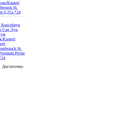
ик/Kasteel
brouck St.
he 0,25л.*24
Достаточно