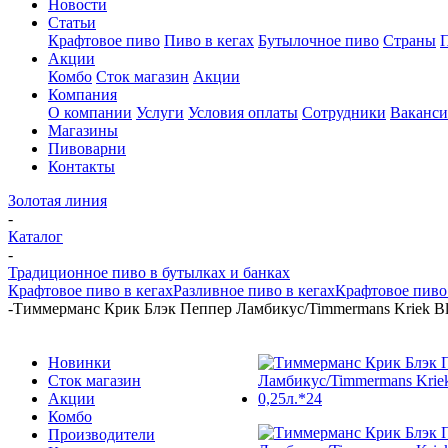
Новости
Статьи
Крафтовое пиво
Пиво в кегах
Бутылочное пиво
Страны
Акции
Комбо
Сток магазин
Акции
Компания
О компании
Услуги
Условия оплаты
Сотрудники
Ваканс
Магазины
Пивоварни
Контакты
Золотая линия
-
Каталог
-
Традиционное пиво в бутылках и банках
Крафтовое пиво в кегах
Разливное пиво в кегах
Крафтовое пиво 
-
Тиммерманс Крик Блэк Пеппер Ламбикус/Timmermans Kriek Bla
Новинки
Сток магазин
Акции
Комбо
Производители