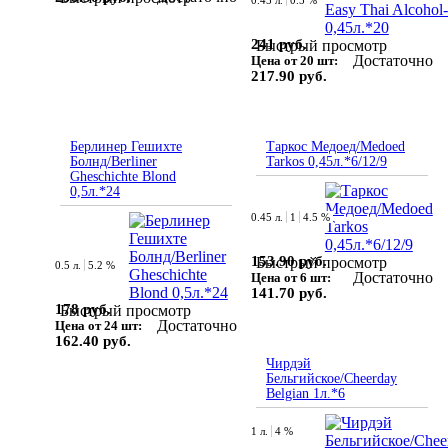
0.45 л.
0.5 %
241 руб.
Быстрый просмотр
Достаточно
Цена от 20 шт:
217.90 руб.
Берлинер Гешихте
Таркос Медоед/Medoed
Болнд/Berliner
Tarkos 0,45л.*6/12/9
Gheschichte Blond
0,5л.*24
0.45 л.
1
4.5 %
153.90 руб.
Быстрый просмотр
0.5 л.
5.2 %
Достаточно
Цена от 6 шт:
141.70 руб.
178 руб.
Быстрый просмотр
Достаточно
Цена от 24 шт:
162.40 руб.
Чирдэй
Бельгийское/Cheerday
Belgian 1л.*6
1 л.
4 %