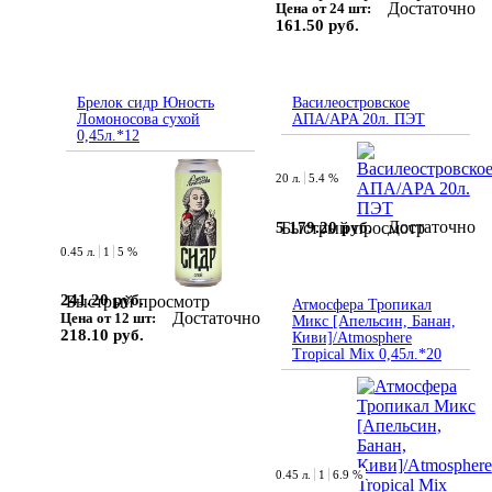
Достаточно
Цена от 24 шт:
161.50 руб.
Брелок сидр Юность
Василеостровское
Ломоносова сухой
АПА/APA 20л. ПЭT
0,45л.*12
20 л.
5.4 %
Достаточно
5 179.20 руб.
Быстрый просмотр
0.45 л.
1
5 %
241.20 руб.
Быстрый просмотр
Атмосфера Тропикал
Достаточно
Цена от 12 шт:
Микс [Апельсин, Банан,
218.10 руб.
Киви]/Atmosphere
Tropical Mix 0,45л.*20
0.45 л.
1
6.9 %