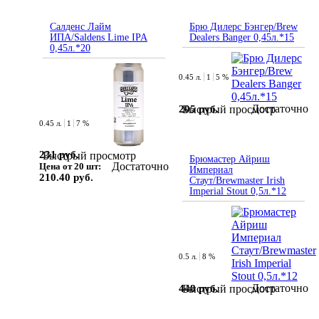
Салденс Лайм
Брю Дилерс Бэнгер/Brew
ИПА/Saldens Lime IPA
Dealers Banger 0,45л.*15
0,45л.*20
0.45 л.
1
5 %
Достаточно
205 руб.
Быстрый просмотр
0.45 л.
1
7 %
231 руб.
Быстрый просмотр
Брюмастер Айриш
Достаточно
Цена от 20 шт:
Империал
210.40 руб.
Стаут/Brewmaster Irish
Imperial Stout 0,5л.*12
0.5 л.
8 %
Достаточно
448 руб.
Быстрый просмотр