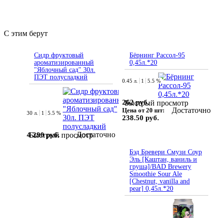
С этим берут
Сидр фруктовый
Бёрнинг Рассол-95
ароматизированный
0,45л.*20
"Яблочный сад" 30л.
ПЭТ полусладкий
0.45 л.
1
5.5 %
262 руб.
Быстрый просмотр
Достаточно
Цена от 20 шт:
30 л.
1
5.5 %
238.50 руб.
Достаточно
4 290 руб.
Быстрый просмотр
Бэд Бревери Смузи Соур
Эль [Каштан, ваниль и
груша]/BAD Brewery
Smoothie Sour Ale
[Chestnut, vanilla and
pear] 0,45л.*20