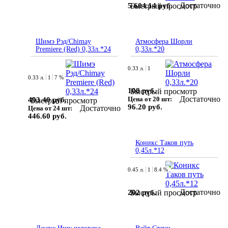
Достаточно
5 604.14 руб.
Быстрый просмотр
Шимэ Рэд/Chimay
Атмосфера Шорли
Premiere (Red) 0,33л.*24
0,33л.*20
0.33 л.
1
0.33 л.
1
7 %
108 руб.
Быстрый просмотр
Достаточно
Цена от 20 шт:
493.40 руб.
Быстрый просмотр
96.20 руб.
Достаточно
Цена от 24 шт:
446.60 руб.
Коникс Таков путь
0,45л.*12
0.45 л.
1
8.4 %
Достаточно
202 руб.
Быстрый просмотр