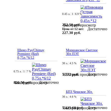
Зависимость 0,45л.*12
0.45 л.
1
6.9 %
252.50 руб.
Быстрый просмотр
Достаточно
Цена от 12 шт:
227.30 руб.
Шимэ Рэд/Chimay
Моршанское Светлое
Premiere (Red)
30л.ПЭТ
0,75л.*6/12
30 л.
4.5 %
0.75 л.
1
7 %
Достаточно
5 772 руб.
Быстрый просмотр
Достаточно
820.50 руб.
Быстрый просмотр
БПЗ Чешское 30л.
30 л.
4.6 %
Достаточно
5 425.68 руб.
Быстрый просмотр