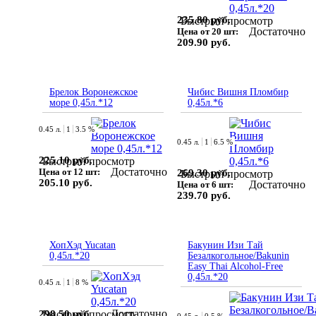
235.80 руб.
Быстрый просмотр
Достаточно
Цена от 20 шт:
209.90 руб.
Брелок Воронежское
Чибис Вишня Пломбир
море 0,45л.*12
0,45л.*6
0.45 л.
1
3.5 %
0.45 л.
1
6.5 %
225.10 руб.
Быстрый просмотр
Достаточно
Цена от 12 шт:
269.30 руб.
Быстрый просмотр
205.10 руб.
Достаточно
Цена от 6 шт:
239.70 руб.
ХопХэд Yucatan
Бакунин Изи Тай
0,45л.*20
Безалкогольное/Bakunin
Easy Thai Alcohol-Free
0,45л.*20
0.45 л.
1
8 %
Достаточно
298.50 руб.
Быстрый просмотр