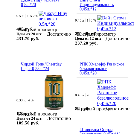
Джоус Ищу человека
Вайт Стоун
0,5л.*20
Индивидуальность
0,45л.*12
0.5 л.
1
5.2 %
0.45 л.
1
6 %
485 руб.
Быстрый просмотр
261.30 руб.
Достаточно
Быстрый просмотр
Цена от 20 шт:
Достаточно
431.70 руб.
Цена от 12 шт:
237.20 руб.
Чирдэй Грин/Cheerday
РПК Хмелефф Рязанское
Lager 0,33л.*24
безалкогольное
0,45л.*20
0.45 л.
20
0.33 л.
4 %
Достаточно
82 руб.
Быстрый просмотр
120 руб.
Быстрый просмотр
Достаточно
Цена от 24 шт:
109.50 руб.
4Пивовара Острая