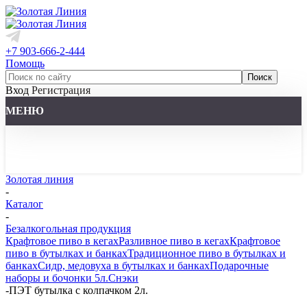
+7 903-666-2-444
Помощь
Вход
Регистрация
МЕНЮ
Золотая линия
-
Каталог
-
Безалкогольная продукция
Крафтовое пиво в кегах
Разливное пиво в кегах
Крафтовое
пиво в бутылках и банках
Традиционное пиво в бутылках и
банках
Сидр, медовуха в бутылках и банках
Подарочные
наборы и бочонки 5л.
Снэки
-
ПЭТ бутылка с колпачком 2л.