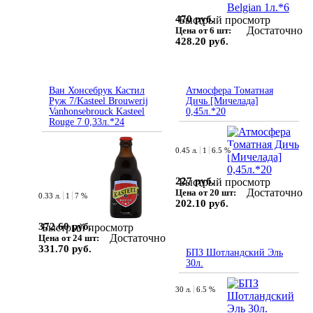
470 руб.
Быстрый просмотр
Достаточно
Цена от 6 шт:
428.20 руб.
Ван Хонсебрук Кастил
Атмосфера Томатная
Руж 7/Kasteel Brouwerij
Дичь [Мичелада]
Vanhonsebrouck Kasteel
0,45л.*20
Rouge 7 0,33л.*24
0.45 л.
1
6.5 %
227 руб.
Быстрый просмотр
Достаточно
Цена от 20 шт:
0.33 л.
1
7 %
202.10 руб.
372.60 руб.
Быстрый просмотр
Достаточно
Цена от 24 шт:
331.70 руб.
БПЗ Шотландский Эль
30л.
30 л.
6.5 %