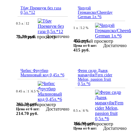
Тбау Премиум без газа
Чирдэй
0,5л.*12
Германско/Cheerday
German 1л.*6
0.5 л.
12
1 л.
5.2 %
Достаточно
71.70 руб.
Быстрый просмотр
455 руб.
Быстрый просмотр
Достаточно
Цена от 6 шт:
415 руб.
Чибис Фрутбир
Ферн сидр Дыня,
Малиновый код 0,45л.*6
маракуйя/Fern cider
Melon, passion fruit
0,5л.*6
0.45 л.
1
6.5 %
241.20 руб.
Быстрый просмотр
Достаточно
Цена от 6 шт:
0.5 л.
6 %
214.70 руб.
166.90 руб.
Быстрый просмотр
Достаточно
Цена от 6 шт: