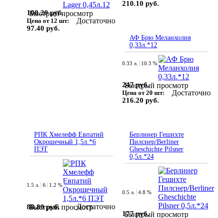
210.10 руб.
108.20 руб.
Быстрый просмотр
Достаточно
Цена от 12 шт:
97.40 руб.
АФ Брю Меланхолия
0,33л.*12
0.33 л.
10.3 %
247 руб.
Быстрый просмотр
Достаточно
Цена от 20 шт:
216.20 руб.
РПК Хмелефф Евпатий
Берлинер Гешихте
Окрошечный 1,5л.*6
Пилснер/Berliner
ПЭТ
Gheschichte Pilsner
0,5л.*24
1.5 л.
6
1.2 %
0.5 л.
4.8 %
Достаточно
88.80 руб.
Быстрый просмотр
177 руб.
Быстрый просмотр