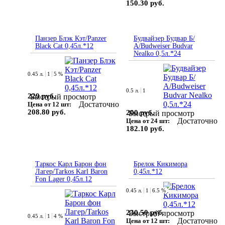
150.30 руб.
Панзер Блэк Кэт/Panzer
Будвайзер Будвар Б/
Black Cat 0,45л.*12
А/Budweiser Budvar
Nealko 0,5л.*24
0.45 л.
1
5 %
0.5 л.
1
229 руб.
Быстрый просмотр
Достаточно
Цена от 12 шт:
208.80 руб.
200 руб.
Быстрый просмотр
Достаточно
Цена от 24 шт:
182.10 руб.
Таркос Карл Барон фон
Брелок Кикимора
Лагер/Tarkos Karl Baron
0,45л.*12
Fon Lager 0,45л.12
0.45 л.
1
6.5 %
230.50 руб.
Быстрый просмотр
0.45 л.
1
4 %
Достаточно
Цена от 12 шт: