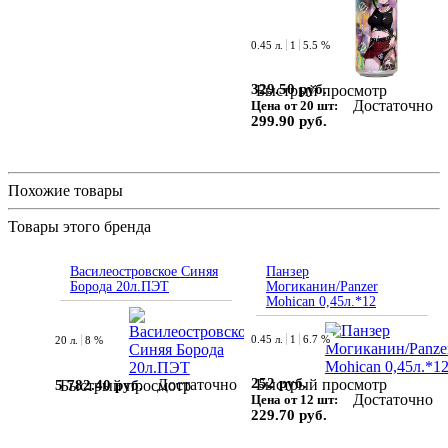
0.45 л.
1
5.5 %
329.50 руб.
Быстрый просмотр
Достаточно
Цена от 20 шт:
299.90 руб.
Похожие товары
Товары этого бренда
Василеостровское Синяя
Панзер
Борода 20л.ПЭТ
Могиканин/Panzer
Mohican 0,45л.*12
0.45 л.
1
6.7 %
20 л.
8 %
252 руб.
Достаточно
Быстрый просмотр
5 782.40 руб.
Быстрый просмотр
Достаточно
Цена от 12 шт:
229.70 руб.