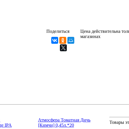
Поделиться
Цена действительна толь
магазинах
н
Атмосфера Томатная Дичь
Товары эт
ge IPA
[Кимчи] 0,45л.*20