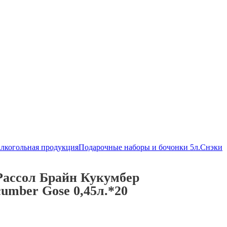
алкогольная продукция
Подарочные наборы и бочонки 5л.
Снэки
Рассол Брайн Кукумбер
cumber Gose 0,45л.*20