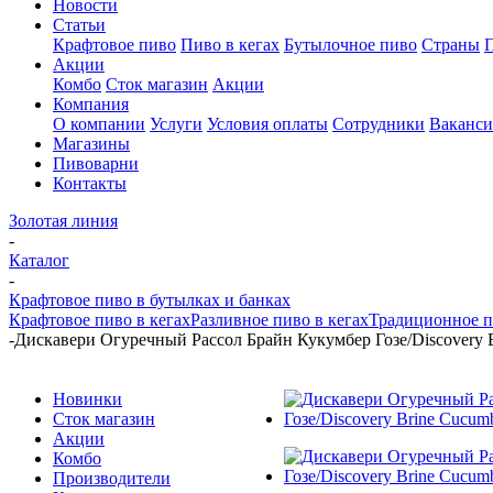
Новости
Статьи
Крафтовое пиво
Пиво в кегах
Бутылочное пиво
Страны
Акции
Комбо
Сток магазин
Акции
Компания
О компании
Услуги
Условия оплаты
Сотрудники
Ваканс
Магазины
Пивоварни
Контакты
Золотая линия
-
Каталог
-
Крафтовое пиво в бутылках и банках
Крафтовое пиво в кегах
Разливное пиво в кегах
Традиционное п
-
Дискавери Огуречный Рассол Брайн Кукумбер Гозе/Discovery B
Новинки
Сток магазин
Акции
Комбо
Производители