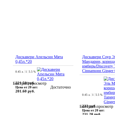
Дискавери Апельсин Мята
Дискавери Соур Э
0,45л.*20
Мандарин, корица
имбирь/Discovery 
Cinnamonn Ginger 
0.45 л.
1
5.5 %
221.50 руб.
Быстрый просмотр
Достаточно
Цена от 20 шт:
201.60 руб.
0.45 л.
1
5.5 %
232 руб.
Быстрый просмотр
Цена от 20 шт:
211.20 руб.