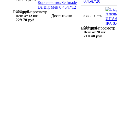
0.45 л.
1
6.5 %
0,45л.*20
252 руб.
Быстрый просмотр
Достаточно
Цена от 12 шт:
0.45 л.
1
7 %
229.70 руб.
231 руб.
Быстрый просмотр
Цена от 20 шт:
210.40 руб.