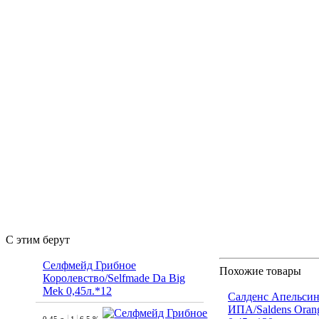
С этим берут
Селфмейд Грибное
Похожие товары
Королевство/Selfmade Da Big
Mek 0,45л.*12
Салденс Апельси
ИПА/Saldens Oran