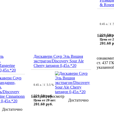
Розмари
& Rosem
0.45 л.
1
221.50 р
Быстрый 
Цена от 2
201.60 р
ль
Дискавери Соур Эль Вишня
ознакомит
,
экстрагон/Discovery Sour Ale
ст. 437 Г
Tangerine
Cherry tarragon 0,45л.*20
указанной
0,45л.*20
0.45 л.
1
5.5 %
221.50 руб.
Быстрый просмотр
Достаточно
Цена от 20 шт:
201.60 руб.
Достаточно