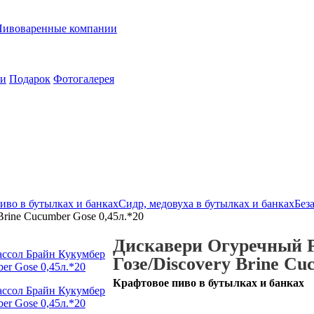
Пивоваренные компании
ии
Подарок
Фотогалерея
иво в бутылках и банках
Сидр, медовуха в бутылках и банках
Без
rine Cucumber Gose 0,45л.*20
Дискавери Огуречный 
Гозе/Discovery Brine Cu
Крафтовое пиво в бутылках и банках