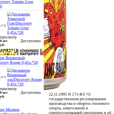
scovery Tomato Gose
Вакансии
20
Информация
Акции
Новости
5.5 %
Статьи
Вопрос-ответ
просмотр
Заключение договора на сайте
Достаточно
0 шт:
Франшиза
уб.
Пункт самовывоза:
Московская область,
г. Долгопрудный, мкр. Хлебниково,
ери Вишневый
пр. Цветочный, д.6, стр.1
covery Rouge 0,45л.*20
график работы:
понедельник - пятница
с 13.00- до 16.00
6.9 %
2022-2026 © pivokom.ru
Компания "Золотая Линия" не
просмотр
нарушает Федеральный закон от
Достаточно
0 шт:
22.11.1995 N 171-ФЗ "О
уб.
государственном регулировании
производства и оборота этилового
спирта, алкогольной и
ери Малина
спиртосодержащей продукции и об