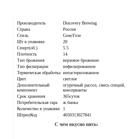
Производитель
Discovery Brewing
Страна
Россия
Стиль
Gose/Гозе
Шт в упаковке
20
Спирт(об.)
5.5
Плотность
14.
Тип брожения
верховое брожение
Тип фильтрации
нефильтрованное
Термическая обработка
непастеризованное
Цвет
светлое
Дополнительный
огуречный рассол, смесь специй,
компонент
консерванты
Срок хранения
365суток
Потребительская тара
ж.банка
Количество в упаковке
1
ШтрихКод
4650313027841
С чем вкусно пить: