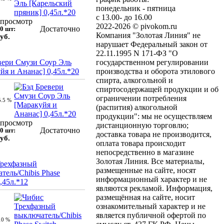
понедельник - пятница
с 13.00- до 16.00
просмотр
2022-2026 © pivokom.ru
Достаточно
0 шт:
Компания "Золотая Линия" не
уб.
нарушает Федеральный закон от
22.11.1995 N 171-ФЗ "О
вери Смузи Соур Эль
государственном регулировании
йя и Ананас] 0,45л.*20
производства и оборота этилового
спирта, алкогольной и
спиртосодержащей продукции и об
ограничении потребления
5.5 %
(распития) алкогольной
продукции": мы не осуществляем
просмотр
дистанционную торговлю;
Достаточно
0 шт:
доставка товара не производится,
уб.
оплата товара происходит
непосредственно в магазине
Золотая Линия. Все материалы,
Трехфазный
размещенные на сайте, носят
тель/Chibis Phase
информационный характер и не
,45л.*12
являются рекламой. Информация,
размещённая на сайте, носит
ознакомительный характер и не
является публичной офертой по
10 %