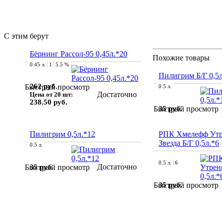
С этим берут
Бёрнинг Рассол-95 0,45л.*20
Похожие товары
0.45 л.
1
5.5 %
Пилигрим Б/Г 0,5л
262 руб.
Быстрый просмотр
0.5 л.
Достаточно
Цена от 20 шт:
238.50 руб.
35 руб.
Быстрый просмотр
Пилигрим 0,5л.*12
РПК Хмелефф Утр
Звезда Б/Г 0,5л.*6
0.5 л.
0.5 л.
6
Достаточно
35 руб.
Быстрый просмотр
35 руб.
Быстрый просмотр