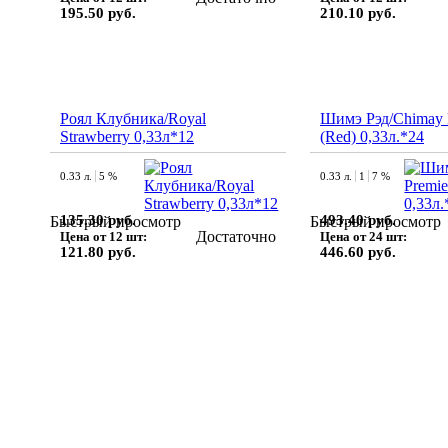
195.50 руб.
210.10 руб.
Роял Клубника/Royal
Шимэ Рэд/Chimay 
Strawberry 0,33л*12
(Red) 0,33л.*24
0.33 л.
5 %
0.33 л.
1
7 %
135.30 руб.
493.40 руб.
Быстрый просмотр
Быстрый просмотр
Достаточно
Цена от 12 шт:
Цена от 24 шт:
121.80 руб.
446.60 руб.