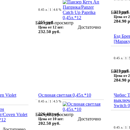
0.45 л.
1
4.6 %
313 руб.
Быстрый 
Цена от 2
284.90 р
255 руб.
Быстрый просмотр
Достаточно
Цена от 12 шт:
232.50 руб.
Бэд Бре
[Мараку
0.45 л.
1
313 руб.
Быстрый 
Цена от 2
284.90 р
n Violet
Ослиная светлая 0,45л.*10
Чибис 
выключа
0.45 л.
1
4.5 %
Switch 0
226.40 руб.
Быстрый просмотр
Достаточно
Цена от 10 шт:
202.50 руб.
0.45 л.
1
Достаточно