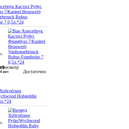
себрук Кастил Рубус
з 7/Kasteel Brouwerij
ebrouck Rubus
e 7 0,5л.*24
 %
уб.
просмотр
Достаточно
4 шт:
 Хобгоблин
chwood Hobgoblin
5л.*24
 %