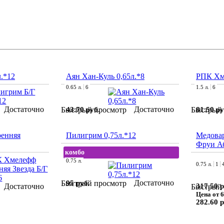
.*12
Аян Хан-Куль 0,65л.*8
РПК Хме
0.65 л.
6
1.5 л.
6
Достаточно
Достаточно
43.70 руб.
81.50 ру
Быстрый просмотр
Быстрый 
енняя
Пилигрим 0,75л.*12
Медовар
Фруи Аб
комбо
0.75 л.
0.75 л.
1
Достаточно
95 руб.
Быстрый просмотр
Достаточно
317.50 р
Быстрый 
Цена от 6
282.60 р