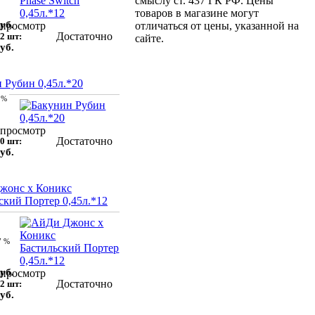
смыслу ст. 437 ГК РФ. Цены
товаров в магазине могут
уб.
просмотр
отличаться от цены, указанной на
Достаточно
2 шт:
сайте.
уб.
 Рубин 0,45л.*20
 %
просмотр
Достаточно
0 шт:
уб.
жонс х Коникс
ский Портер 0,45л.*12
7 %
уб.
просмотр
Достаточно
2 шт:
уб.