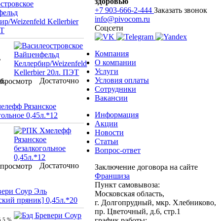
здоровью
стровское
+7 903-666-2-444
Заказать звонок
фельд
info@pivocom.ru
р/Weizenfeld Kellerbier
Соцсети
ЭТ
Компания
%
О компании
Услуги
Условия оплаты
Достаточно
б.
просмотр
Сотрудники
Вакансии
елефф Рязанское
Информация
гольное 0,45л.*12
Акции
Новости
Статьи
Вопрос-ответ
Достаточно
просмотр
Заключение договора на сайте
Франшиза
Пункт самовывоза:
вери Соур Эль
Московская область,
ский пряник] 0,45л.*20
г. Долгопрудный, мкр. Хлебниково,
пр. Цветочный, д.6, стр.1
график работы:
5.5 %