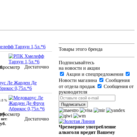
лефф Тархун 1,5л.*6
Товары этого бренда
Подписывайтесь
Достаточно
б.
просмотр
на новости и акции
Акции и спецпредложения
Новости магазина
Сообщения
ус Ле Жарден Де
от отдела продаж
Сообщения от
рикос 0,75л.*6
руководителя
4.8 %
уб.
просмотр
Достаточно
 шт:
уб.
Чрезмерное употребление
алкоголя вредит Вашему