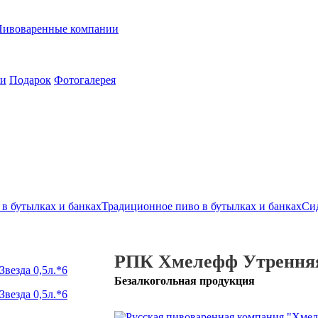
Пивоваренные компании
ии
Подарок
Фотогалерея
в бутылках и банках
Традиционное пиво в бутылках и банках
Сид
РПК Хмелефф Утренняя 
Безалкогольная продукция