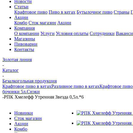
Новости
Статьи
Крафтовое пиво
Пиво в кегах
Бутылочное пиво
Страны
Акции
Комбо
Сток магазин
Акции
Компания
О компании
Услуги
Условия оплаты
Сотрудники
Ваканс
Магазины
Пивоварни
Контакты
Золотая линия
-
Каталог
-
Безалкогольная продукция
Крафтовое пиво в кегах
Разливное пиво в кегах
Крафтовое пиво 
бочонки 5л.
Снэки
-
РПК Хмелефф Утренняя Звезда 0,5л.*6
Новинки
Сток магазин
Акции
Комбо