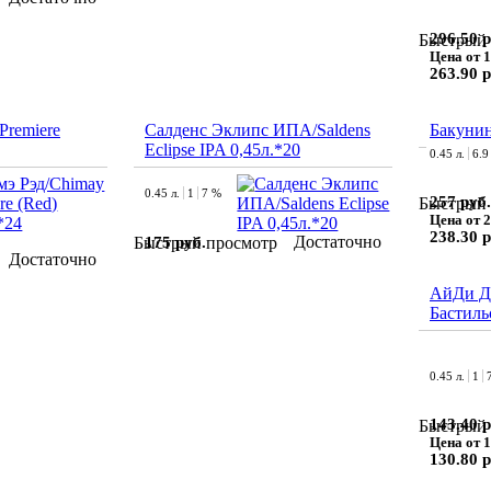
296.50 р
Быстрый 
Цена от 1
263.90 р
Premiere
Салденс Эклипс ИПА/Saldens
Бакунин
Eclipse IPA 0,45л.*20
0.45 л.
6.9
0.45 л.
1
7 %
257 руб.
Быстрый 
Цена от 2
238.30 р
Достаточно
175 руб.
Быстрый просмотр
Достаточно
АйДи Д
Бастиль
0.45 л.
1
143.40 р
Быстрый 
Цена от 1
130.80 р