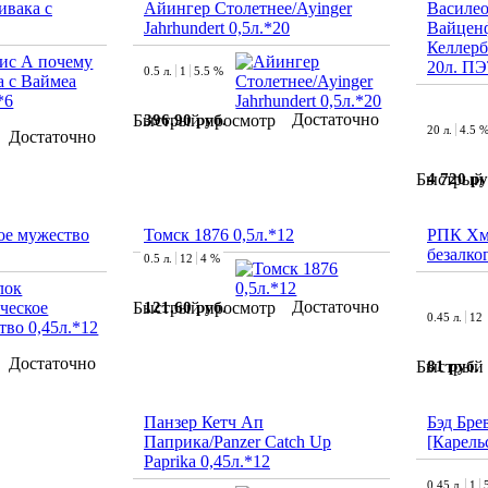
ивака с
Айингер Столетнее/Ayinger
Василео
Jahrhundert 0,5л.*20
Вайцен
Келлерби
20л. П
0.5 л.
1
5.5 %
Достаточно
396.90 руб.
Быстрый просмотр
20 л.
4.5 
Достаточно
4 720 ру
Быстрый 
ое мужество
Томск 1876 0,5л.*12
РПК Хм
безалко
0.5 л.
12
4 %
Достаточно
121.60 руб.
Быстрый просмотр
0.45 л.
12
Достаточно
81 руб.
Быстрый 
Панзер Кетч Ап
Бэд Бре
Паприка/Panzer Catch Up
[Карель
Paprika 0,45л.*12
0.45 л.
1