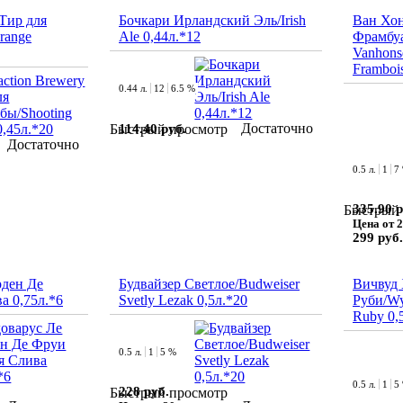
 Тир для
Бочкари Ирландский Эль/Irish
Ван Хон
range
Ale 0,44л.*12
Фрамбуа
Vanhons
Frambois
0.44 л.
12
6.5 %
Достаточно
114.40 руб.
Быстрый просмотр
Достаточно
0.5 л.
1
7
335.90 р
Быстрый 
Цена от 2
299 руб.
ден Де
Будвайзер Светлое/Budweiser
Вичвуд
а 0,75л.*6
Svetly Lezak 0,5л.*20
Руби/Wy
Ruby 0,
0.5 л.
1
5 %
0.5 л.
1
5
228 руб.
Быстрый просмотр