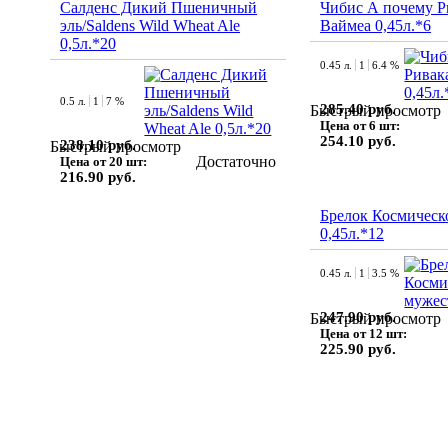
Салденс Дикий Пшеничный
Чибис А почему Р
эль/Saldens Wild Wheat Ale
Ваймеа 0,45л.*6
0,5л.*20
0.45 л.
1
6.4 %
0.5 л.
1
7 %
285.40 руб.
Быстрый просмотр
Цена от 6 шт:
254.10 руб.
238.10 руб.
Быстрый просмотр
Достаточно
Цена от 20 шт:
216.90 руб.
Брелок Космическ
0,45л.*12
0.45 л.
1
3.5 %
247.90 руб.
Быстрый просмотр
Цена от 12 шт:
225.90 руб.