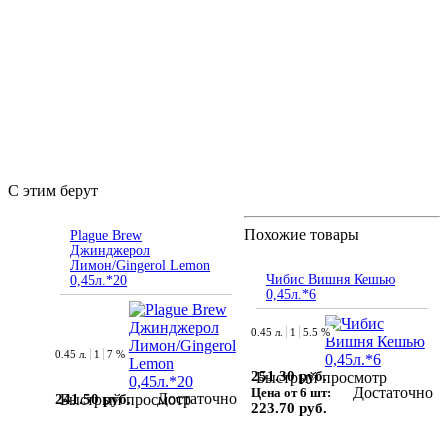
С этим берут
Похожие товары
Plague Brew
Джинджерол
Лимон/Gingerol Lemon
Чибис Вишня Кешью
0,45л.*20
0,45л.*6
0.45 л.
1
5.5 %
0.45 л.
1
7 %
251.30 руб.
Быстрый просмотр
Достаточно
Цена от 6 шт:
Достаточно
241.50 руб.
Быстрый просмотр
223.70 руб.