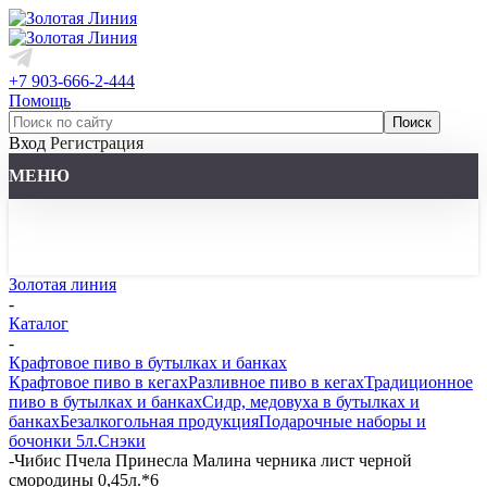
+7 903-666-2-444
Помощь
Вход
Регистрация
МЕНЮ
Золотая линия
-
Каталог
-
Крафтовое пиво в бутылках и банках
Крафтовое пиво в кегах
Разливное пиво в кегах
Традиционное
пиво в бутылках и банках
Сидр, медовуха в бутылках и
банках
Безалкогольная продукция
Подарочные наборы и
бочонки 5л.
Снэки
-
Чибис Пчела Принесла Малина черника лист черной
смородины 0,45л.*6