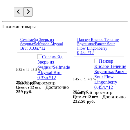
Похожие товары
Селфмейд Зверь из
Панзер Кислое Течение
бездны/Selfmade Abyssal
Брусника/Panzer Sour
Brut 0,33л.*12
Flow Lingonberry
0,45л.*12
0.33 л.
1
13.5 %
0.45 л.
1
4.2 %
284.10 руб.
Быстрый просмотр
Достаточно
Цена от 12 шт:
259 руб.
255 руб.
Быстрый просмотр
Достаточно
Цена от 12 шт:
232.50 руб.