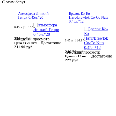
С этим берут
Атмосфера Липкий
Брелок Ко-Ко
Генри 0,45л.*20
Натс/Brewlok Co-Co Nuts
0,45л.*12
0.45 л.
1
6.5 %
238 руб.
Быстрый просмотр
0.45 л.
1
6.9 %
Достаточно
Цена от 20 шт:
211.90 руб.
246.70 руб.
Быстрый просмотр
Достаточно
Цена от 12 шт:
227 руб.