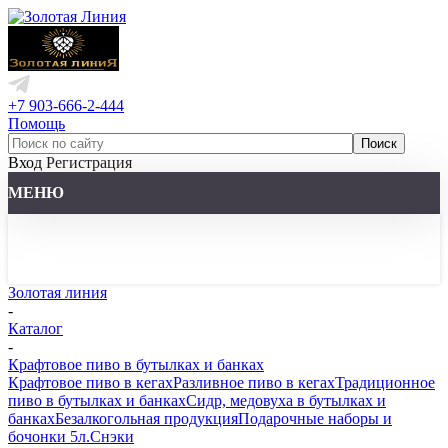
+7 903-666-2-444
Помощь
Вход
Регистрация
МЕНЮ
Золотая линия
-
Каталог
-
Крафтовое пиво в бутылках и банках
Крафтовое пиво в кегах
Разливное пиво в кегах
Традиционное
пиво в бутылках и банках
Сидр, медовуха в бутылках и
банках
Безалкогольная продукция
Подарочные наборы и
бочонки 5л.
Снэки