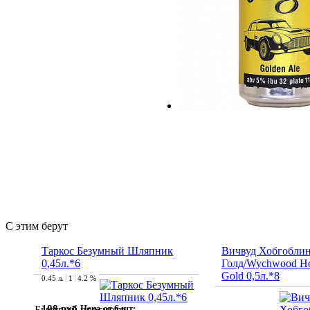
С этим берут
Таркос Безумный Шляпник
Вичвуд Хобгобли
0,45л.*6
Голд/Wychwood Ho
Gold 0,5л.*8
0.45 л.
1
4.2 %
108 руб.
Цена от 6 шт:
Быстрый просмотр