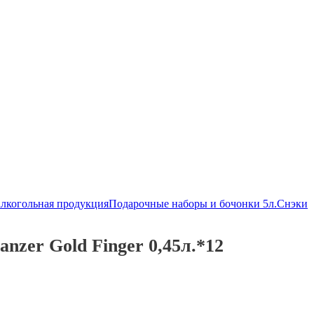
алкогольная продукция
Подарочные наборы и бочонки 5л.
Снэки
nzer Gold Finger 0,45л.*12