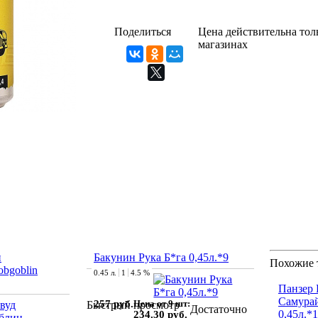
Поделиться
Цена действительна толь
магазинах
н
Бакунин Рука Б*га 0,45л.*9
Похожие 
bgoblin
0.45 л.
1
4.5 %
Панзер
Самурай
257 руб.
Цена от 9 шт:
Быстрый просмотр
Достаточно
0,45л.*
234.30 руб.