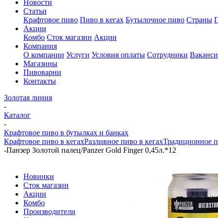
Новости
Статьи
Крафтовое пиво
Пиво в кегах
Бутылочное пиво
Страны
Акции
Комбо
Сток магазин
Акции
Компания
О компании
Услуги
Условия оплаты
Сотрудники
Ваканс
Магазины
Пивоварни
Контакты
Золотая линия
-
Каталог
-
Крафтовое пиво в бутылках и банках
Крафтовое пиво в кегах
Разливное пиво в кегах
Традиционное п
-
Панзер Золотой палец/Panzer Gold Finger 0,45л.*12
Новинки
Сток магазин
Акции
Комбо
Производители