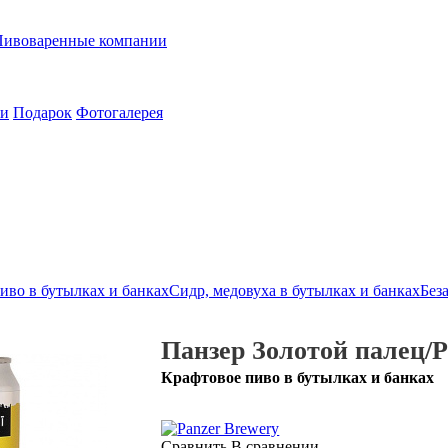
Пивоваренные компании
ии
Подарок
Фотогалерея
иво в бутылках и банках
Сидр, медовуха в бутылках и банках
Без
Панзер Золотой палец/Pa
Крафтовое пиво в бутылках и банках
Сравнить
В сравнении