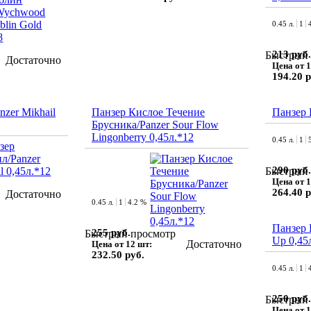
0.45 л.
1
213 руб.
Быстрый 
Достаточно
Цена от 1
194.20 р
zer Mikhail
Панзер Кислое Течение
Панзер 
Брусника/Panzer Sour Flow
Lingonberry 0,45л.*12
0.45 л.
1
290 руб.
Быстрый 
Цена от 1
264.40 р
Достаточно
0.45 л.
1
4.2 %
Панзер 
255 руб.
Быстрый просмотр
Up 0,45
Достаточно
Цена от 12 шт:
232.50 руб.
0.45 л.
1
250 руб.
Быстрый 
Цена от 1