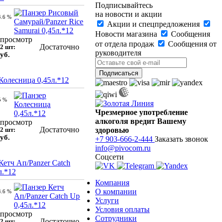
Подписывайтесь
на новости и акции
4.6 %
Акции и спецпредложения
Новости магазина
Сообщения
просмотр
от отдела продаж
Сообщения от
Достаточно
2 шт:
руководителя
уб.
Колесница 0,45л.*12
5 %
Чрезмерное употребление
алкоголя вредит Вашему
просмотр
Достаточно
2 шт:
здоровью
уб.
+7 903-666-2-444
Заказать звонок
info@pivocom.ru
Соцсети
Кетч Ап/Panzer Catch
л.*12
Компания
О компании
4.6 %
Услуги
Условия оплаты
просмотр
Сотрудники
Достаточно
2 шт: