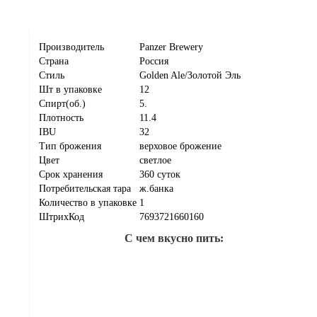
Производитель
Panzer Brewery
Страна
Россия
Стиль
Golden Ale/Золотой Эль
Шт в упаковке
12
Спирт(об.)
5.
Плотность
11.4
IBU
32
Тип брожения
верховое брожение
Цвет
светлое
Срок хранения
360 суток
Потребительская тара
ж.банка
Количество в упаковке
1
ШтрихКод
7693721660160
С чем вкусно пить: