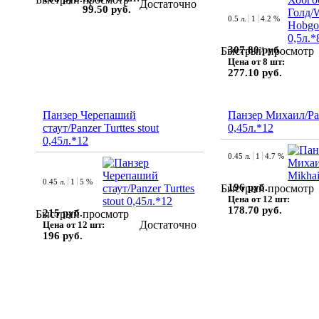
Достаточно
99.50 руб.
0.5 л.
1
4.2 %
307.80 руб.
Быстрый просмотр
Цена от 8 шт:
277.10 руб.
Панзер Черепаший
Панзер Михаил/Pan
стаут/Panzer Turttes stout
0,45л.*12
0,45л.*12
0.45 л.
1
4.7 %
0.45 л.
1
5 %
196 руб.
Быстрый просмотр
Цена от 12 шт:
178.70 руб.
215 руб.
Быстрый просмотр
Достаточно
Цена от 12 шт:
196 руб.