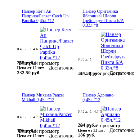
Панзер Кетч Ап
Панзер Оригамика
Паприка/Panzer Catch Up
Яблочный Шорли
Paprika 0,45л.*12
Грейпфрут-Пихта Б/А
0,33л.*8
0.45 л.
1
4.6 %
0.33 л.
1
255 руб.
Быстрый просмотр
Достаточно
Цена от 12 шт:
232.50 руб.
Достаточно
114.50 руб.
Быстрый просмотр
Панзер Михаил/Panzer
Панзер Адриано
Mikhail 0,45л.*12
0,45л.*12
0.45 л.
1
4.7 %
0.45 л.
1
4.7 %
204 руб.
Быстрый просмотр
Достаточно
Цена от 12 шт:
196 руб.
Быстрый просмотр
186 руб.
Достаточно
Цена от 12 шт: