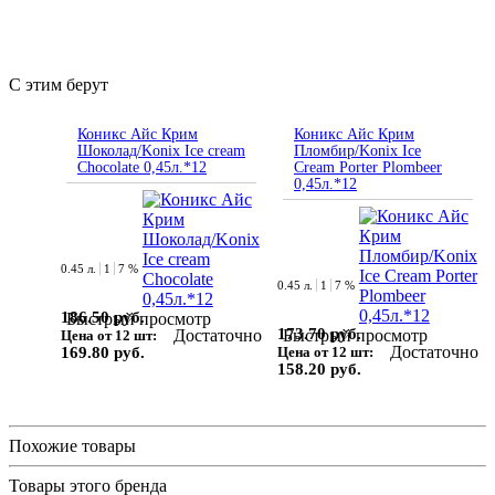
С этим берут
Коникс Айс Крим
Коникс Айс Крим
Шоколад/Konix Ice cream
Пломбир/Konix Ice
Chocolate 0,45л.*12
Cream Porter Plombeer
0,45л.*12
0.45 л.
1
7 %
0.45 л.
1
7 %
186.50 руб.
Быстрый просмотр
173.70 руб.
Достаточно
Быстрый просмотр
Цена от 12 шт:
Достаточно
169.80 руб.
Цена от 12 шт:
158.20 руб.
Похожие товары
Товары этого бренда