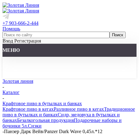
+7 903-666-2-444
Помощь
Вход
Регистрация
МЕНЮ
Золотая линия
-
Каталог
-
Крафтовое пиво в бутылках и банках
Крафтовое пиво в кегах
Разливное пиво в кегах
Традиционное
пиво в бутылках и банках
Сидр, медовуха в бутылках и
банках
Безалкогольная продукция
Подарочные наборы и
бочонки 5л.
Снэки
-
Панзер Дарк Вейв/Panzer Dark Wave 0,45л.*12