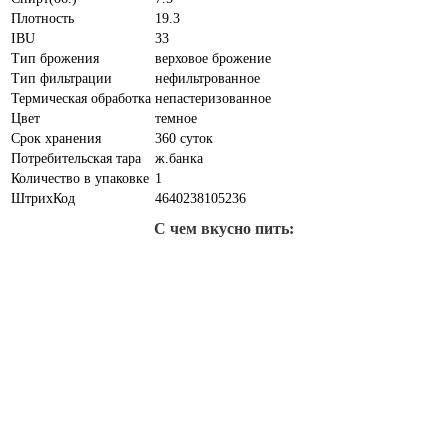
Плотность
19.3
IBU
33
Тип брожения
верховое брожение
Тип фильтрации
нефильтрованное
Термическая обработка
непастеризованное
Цвет
темное
Срок хранения
360 суток
Потребительская тара
ж.банка
Количество в упаковке
1
ШтрихКод
4640238105236
С чем вкусно пить: