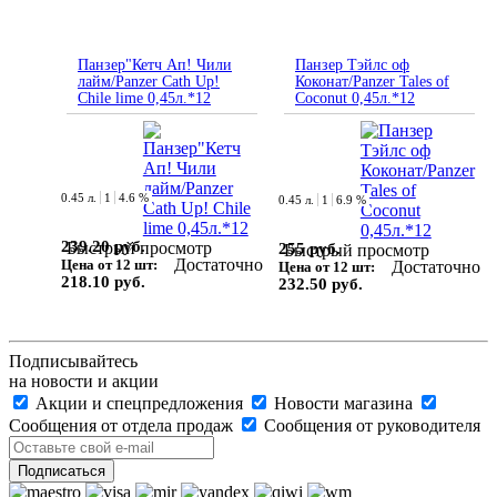
Панзер"Кетч Ап! Чили
Панзер Тэйлс оф
лайм/Panzer Cath Up!
Коконат/Panzer Tales of
Chile lime 0,45л.*12
Coconut 0,45л.*12
0.45 л.
1
4.6 %
0.45 л.
1
6.9 %
239.20 руб.
Быстрый просмотр
255 руб.
Быстрый просмотр
Достаточно
Цена от 12 шт:
Достаточно
Цена от 12 шт:
218.10 руб.
232.50 руб.
Подписывайтесь
на новости и акции
Акции и спецпредложения
Новости магазина
Сообщения от отдела продаж
Сообщения от руководителя