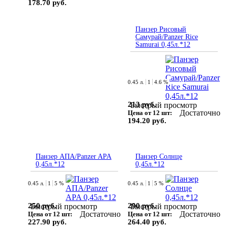
178.70 руб.
Панзер Рисовый
Самурай/Panzer Rice
Samurai 0,45л.*12
0.45 л.
1
4.6 %
213 руб.
Быстрый просмотр
Достаточно
Цена от 12 шт:
194.20 руб.
Панзер АПА/Panzer APA
Панзер Солнце
0,45л.*12
0,45л.*12
0.45 л.
1
5 %
0.45 л.
1
5 %
250 руб.
290 руб.
Быстрый просмотр
Быстрый просмотр
Достаточно
Достаточно
Цена от 12 шт:
Цена от 12 шт:
227.90 руб.
264.40 руб.