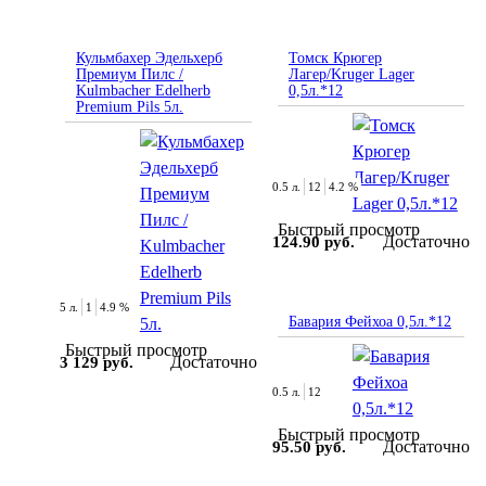
Кульмбахер Эдельхерб
Томск Крюгер
Премиум Пилс /
Лагер/Kruger Lager
Kulmbacher Edelherb
0,5л.*12
Premium Pils 5л.
0.5 л.
12
4.2 %
Быстрый просмотр
Достаточно
124.90 руб.
5 л.
1
4.9 %
Бавария Фейхоа 0,5л.*12
Быстрый просмотр
Достаточно
3 129 руб.
0.5 л.
12
Быстрый просмотр
Достаточно
95.50 руб.