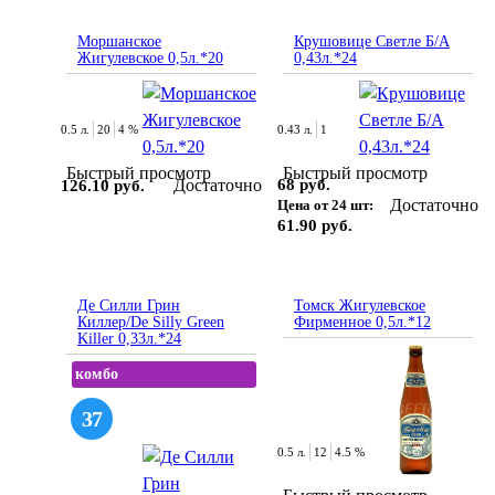
Моршанское
Крушовице Светле Б/А
Жигулевское 0,5л.*20
0,43л.*24
0.5 л.
20
4 %
0.43 л.
1
Быстрый просмотр
Быстрый просмотр
Достаточно
68 руб.
126.10 руб.
Достаточно
Цена от 24 шт:
61.90 руб.
Де Силли Грин
Томск Жигулевское
Киллер/De Silly Green
Фирменное 0,5л.*12
Killer 0,33л.*24
комбо
37
0.5 л.
12
4.5 %