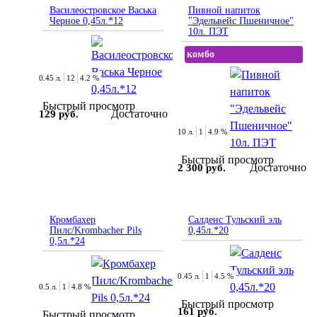
Василеостровское Васька
Пивной напиток
Черное 0,45л.*12
"Эдельвейс Пшеничное"
10л. ПЭТ
комбо
0.45 л.
12
4.2 %
Быстрый просмотр
Достаточно
129 руб.
10 л.
1
4.9 %
Быстрый просмотр
Достаточно
2 300 руб.
Кромбахер
Салденс Тульский эль
Пилс/Krombacher Pils
0,45л.*20
0,5л.*24
0.45 л.
1
4.5 %
0.5 л.
1
4.8 %
Быстрый просмотр
161 руб.
Быстрый просмотр