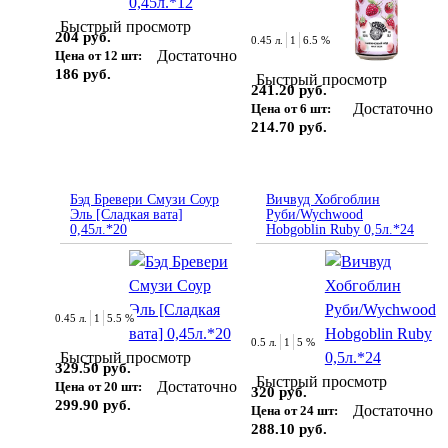
Быстрый просмотр
204 руб.
0.45 л.
1
6.5 %
Достаточно
Цена от 12 шт:
186 руб.
Быстрый просмотр
241.20 руб.
Достаточно
Цена от 6 шт:
214.70 руб.
Бэд Бревери Смузи Соур
Вичвуд Хобгоблин
Эль [Сладкая вата]
Руби/Wychwood
0,45л.*20
Hobgoblin Ruby 0,5л.*24
0.45 л.
1
5.5 %
0.5 л.
1
5 %
Быстрый просмотр
329.50 руб.
Быстрый просмотр
Достаточно
Цена от 20 шт:
320 руб.
299.90 руб.
Достаточно
Цена от 24 шт:
288.10 руб.