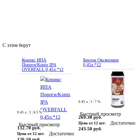
С этим берут
Коникс ИПА
Брелок Овсяномир
Пороги/Konix IPA
0,45л.*12
OVERFALL 0,45л.*12
0.45 л.
1
7 %
0.45 л.
1
6.5 %
Быстрый просмотр
269.30 руб.
Достаточно
Цена от 12 шт:
Быстрый просмотр
132.70 руб.
243.50 руб.
Достаточно
Цена от 12 шт:
126.10 руб.