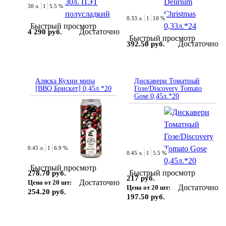
30 л.
1
5.5 %
0.33 л.
1
10 %
Быстрый просмотр
Достаточно
4 290 руб.
Быстрый просмотр
Достаточно
392.50 руб.
Аляска Кухни мира
Дискавери Томатный
[BBQ Брискет] 0,45л.*20
Гозе/Discovery Tomato
Gose 0,45л.*20
0.45 л.
1
6.9 %
0.45 л.
1
5.5 %
Быстрый просмотр
Быстрый просмотр
278.70 руб.
217 руб.
Достаточно
Цена от 20 шт:
Достаточно
Цена от 20 шт:
254.20 руб.
197.50 руб.