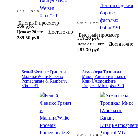
0.5 л.
1
5.6 %
Быстрый просмотр
0.45 л.
1
6 %
266 руб.
Достаточно
Цена от 20 шт:
Быстрый просмотр
239.50 руб.
319.20 руб.
Достаточно
Цена от 20 шт:
287.30 руб.
Белый Феникс Гранат и
Атмосфера Тропикал
Малина/White Phoenix
Микс [Апельсин, Банан,
Pomegranate & Raspberry
Киви]/Atmosphere
30л. ПЭТ
Tropical Mix 0,45л.*20
0.45 л.
1
6.9 %