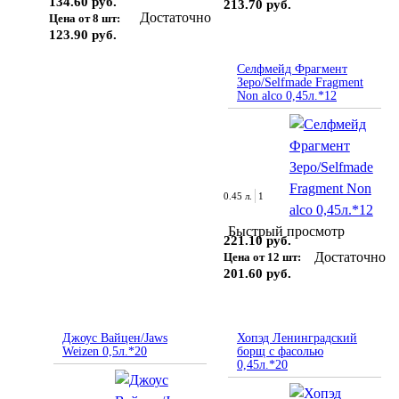
134.60 руб.
213.70 руб.
Достаточно
Цена от 8 шт:
123.90 руб.
Селфмейд Фрагмент
Зеро/Selfmade Fragment
Non alco 0,45л.*12
0.45 л.
1
Быстрый просмотр
221.10 руб.
Достаточно
Цена от 12 шт:
201.60 руб.
Джоус Вайцен/Jaws
Хопэд Ленинградский
Weizen 0,5л.*20
борщ с фасолью
0,45л.*20