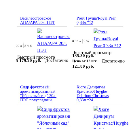
Василеостровское
Роял Груша/Royal Pear
АПА/APA 20л. ПЭT
0,33л.*12
0.33 л.
5 %
20 л.
5.4 %
Быстрый просмотр
135.30 руб.
Быстрый просмотр
Достаточно
5 179.20 руб.
Достаточно
Цена от 12 шт:
121.80 руб.
Сидр фруктовый
Хюге Делириум
ароматизированный
Кристмас/Huyghe
"Яблочный сад" 30л.
Delirium Christmas
ПЭТ полусладкий
0,33л.*24