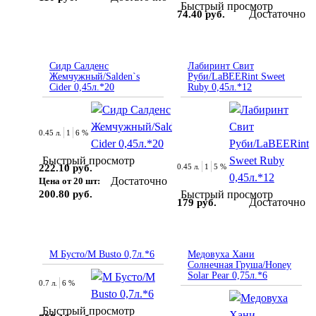
Быстрый просмотр
Достаточно
74.40 руб.
Сидр Салденс
Лабиринт Свит
Жемчужный/Salden`s
Руби/LaBEERint Sweet
Cider 0,45л.*20
Ruby 0,45л.*12
0.45 л.
1
6 %
Быстрый просмотр
222.10 руб.
0.45 л.
1
5 %
Достаточно
Цена от 20 шт:
200.80 руб.
Быстрый просмотр
Достаточно
179 руб.
М Бусто/M Busto 0,7л.*6
Медовуха Хани
Солнечная Груша/Honey
Solar Pear 0,75л.*6
0.7 л.
6 %
Быстрый просмотр