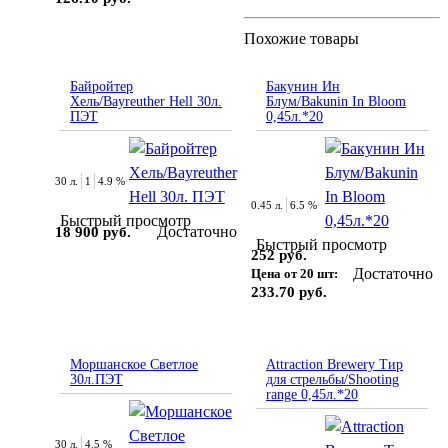
Похожие товары
Байройтер
Бакунин Ин
Хель/Bayreuther Hell 30л.
Блум/Bakunin In Bloom
ПЭТ
0,45л.*20
30 л.
1
4.9 %
0.45 л.
6.5 %
Быстрый просмотр
Достаточно
18 900 руб.
Быстрый просмотр
252 руб.
Достаточно
Цена от 20 шт:
233.70 руб.
Моршанское Светлое
Attraction Brewery Тир
30л.ПЭТ
для стрельбы/Shooting
range 0,45л.*20
30 л.
4.5 %