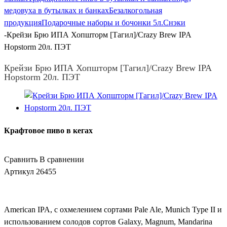
медовуха в бутылках и банках
Безалкогольная
продукция
Подарочные наборы и бочонки 5л.
Снэки
-
Крейзи Брю ИПА Хопшторм [Тагил]/Crazy Brew IPA
Hopstorm 20л. ПЭТ
Крейзи Брю ИПА Хопшторм [Тагил]/Crazy Brew IPA
Hopstorm 20л. ПЭТ
Крафтовое пиво в кегах
Сравнить
В сравнении
Артикул
26455
American IPA, с охмелением сортами Pale Ale, Munich Type II и
использованием солодов сортов Galaxy, Magnum, Mandarina