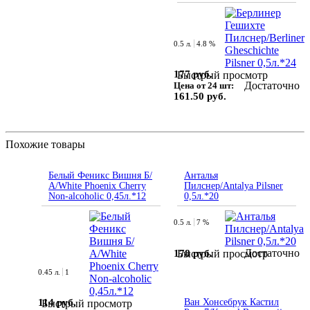
0.5 л.
4.8 %
177 руб.
Быстрый просмотр
Достаточно
Цена от 24 шт:
161.50 руб.
Похожие товары
Белый Феникс Вишня Б/
Анталья
А/White Phoenix Cherry
Пилснер/Antalya Pilsner
Non-alcoholic 0,45л.*12
0,5л.*20
0.5 л.
7 %
Достаточно
178 руб.
Быстрый просмотр
0.45 л.
1
114 руб.
Ван Хонсебрук Кастил
Быстрый просмотр