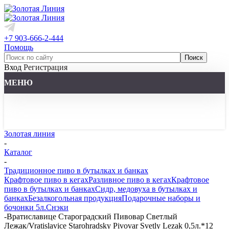
+7 903-666-2-444
Помощь
Вход
Регистрация
МЕНЮ
Золотая линия
-
Каталог
-
Традиционное пиво в бутылках и банках
Крафтовое пиво в кегах
Разливное пиво в кегах
Крафтовое
пиво в бутылках и банках
Сидр, медовуха в бутылках и
банках
Безалкогольная продукция
Подарочные наборы и
бочонки 5л.
Снэки
-
Вратиславице Староградский Пивовар Светлый
Лежак/Vratislavice Starohradsky Pivovar Svetly Lezak 0,5л.*12