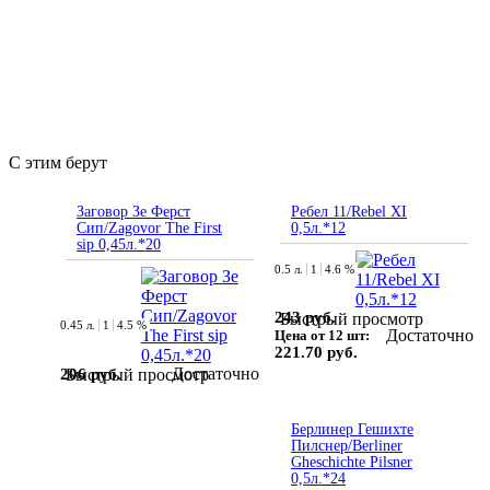
С этим берут
Заговор Зе Ферст
Ребел 11/Rebel XI
Сип/Zagovor The First
0,5л.*12
sip 0,45л.*20
0.5 л.
1
4.6 %
243 руб.
Быстрый просмотр
0.45 л.
1
4.5 %
Достаточно
Цена от 12 шт:
221.70 руб.
Достаточно
206 руб.
Быстрый просмотр
Берлинер Гешихте
Пилснер/Berliner
Gheschichte Pilsner
0,5л.*24