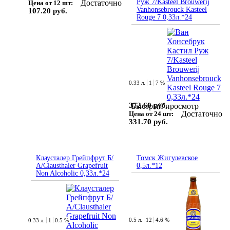
Руж 7/Kasteel Brouwerij
Достаточно
Цена от 12 шт:
Vanhonsebrouck Kasteel
107.20 руб.
Rouge 7 0,33л.*24
0.33 л.
1
7 %
372.60 руб.
Быстрый просмотр
Достаточно
Цена от 24 шт:
331.70 руб.
Клаусталер Грейпфрут Б/
Томск Жигулевское
А/Clausthaler Grapefruit
0,5л.*12
Non Alcoholic 0,33л.*24
0.5 л.
12
4.6 %
0.33 л.
1
0.5 %