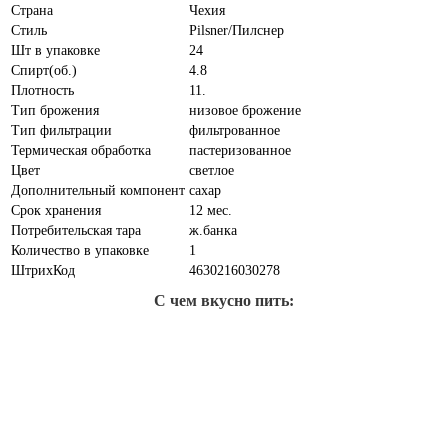
Страна
Чехия
Стиль
Pilsner/Пилснер
Шт в упаковке
24
Спирт(об.)
4.8
Плотность
11.
Тип брожения
низовое брожение
Тип фильтрации
фильтрованное
Термическая обработка
пастеризованное
Цвет
светлое
Дополнительный компонент
сахар
Срок хранения
12 мес.
Потребительская тара
ж.банка
Количество в упаковке
1
ШтрихКод
4630216030278
С чем вкусно пить: