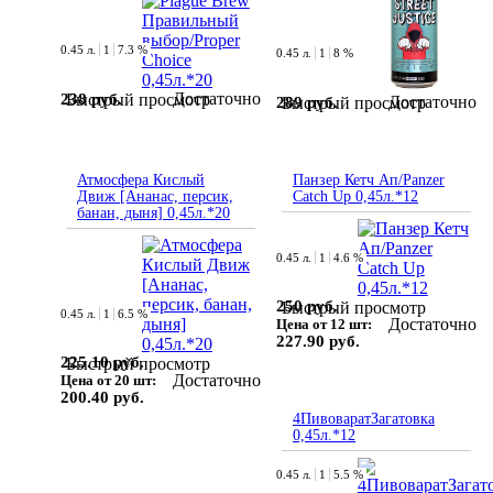
0.45 л.
1
7.3 %
0.45 л.
1
8 %
Достаточно
238 руб.
Быстрый просмотр
Достаточно
289 руб.
Быстрый просмотр
Атмосфера Кислый
Панзер Кетч Ап/Panzer
Движ [Ананас, персик,
Catch Up 0,45л.*12
банан, дыня] 0,45л.*20
0.45 л.
1
4.6 %
250 руб.
Быстрый просмотр
0.45 л.
1
6.5 %
Достаточно
Цена от 12 шт:
227.90 руб.
225.10 руб.
Быстрый просмотр
Достаточно
Цена от 20 шт:
200.40 руб.
4ПивоваратЗагатовка
0,45л.*12
0.45 л.
1
5.5 %