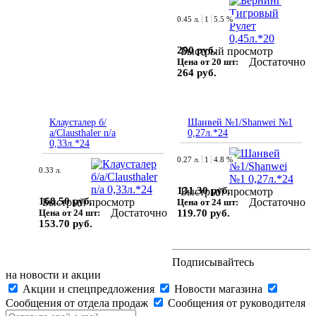
0.45 л.
1
5.5 %
290 руб.
Быстрый просмотр
Достаточно
Цена от 20 шт:
264 руб.
Клаусталер б/
Шанвей №1/Shanwei №1
а/Clausthaler n/a
0,27л.*24
0,33л.*24
0.27 л.
1
4.8 %
0.33 л.
131.30 руб.
Быстрый просмотр
168.50 руб.
Достаточно
Быстрый просмотр
Цена от 24 шт:
Достаточно
Цена от 24 шт:
119.70 руб.
153.70 руб.
Подписывайтесь
на новости и акции
Акции и спецпредложения
Новости магазина
Сообщения от отдела продаж
Сообщения от руководителя