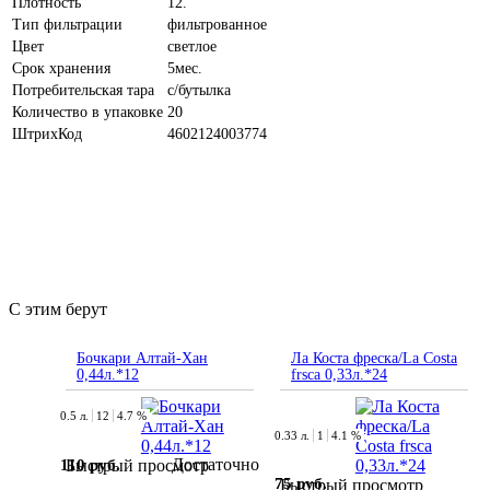
Плотность
12.
Тип фильтрации
фильтрованное
Цвет
светлое
Срок хранения
5мес.
Потребительская тара
с/бутылка
Количество в упаковке
20
ШтрихКод
4602124003774
С этим берут
Бочкари Алтай-Хан
Ла Коста фреска/La Costa
0,44л.*12
frsca 0,33л.*24
0.5 л.
12
4.7 %
0.33 л.
1
4.1 %
Достаточно
110 руб.
Быстрый просмотр
75 руб.
Быстрый просмотр