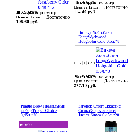
125.40 руб.
Быстрый просмотр
Достаточно
Цена от 12 шт:
114.40 руб.
113.50 руб.
Быстрый просмотр
Достаточно
Цена от 12 шт:
105.60 руб.
Вичвуд Хобгоблин
Голд/Wychwood
Hobgoblin Gold 0,5л.*8
0.5 л.
1
4.2 %
307.80 руб.
Быстрый просмотр
Достаточно
Цена от 8 шт:
277.10 руб.
Plague Brew Правильный
Заговор Стрит Джастис
выбор/Proper Choice
Симко/Zagovor Street
0,45л.*20
Justice Simco 0,45л.*20
комбо