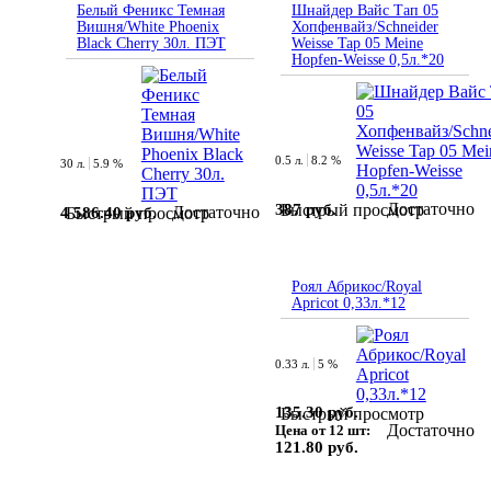
Белый Феникс Темная
Шнайдер Вайс Тап 05
Вишня/White Phoenix
Хопфенвайз/Schneider
Black Cherry 30л. ПЭТ
Weisse Tap 05 Meine
Hopfen-Weisse 0,5л.*20
0.5 л.
8.2 %
30 л.
5.9 %
Достаточно
387 руб.
Быстрый просмотр
Достаточно
4 586.40 руб.
Быстрый просмотр
Роял Абрикос/Royal
Apricot 0,33л.*12
0.33 л.
5 %
135.30 руб.
Быстрый просмотр
Достаточно
Цена от 12 шт:
121.80 руб.