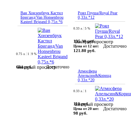
Ван Хонзенбрук Кастил
Роял Груша/Royal Pear
Бриганд/Van Honsenbrou
0,33л.*12
Kasteel Brigand 0,75л.*6
0.33 л.
5 %
135.30 руб.
Быстрый просмотр
Достаточно
Цена от 12 шт:
121.80 руб.
0.75 л.
1
9 %
Достаточно
644 руб.
Быстрый просмотр
Атмосфера
Апельсин&Корица
0,33л.*20
0.33 л.
1
110 руб.
Быстрый просмотр
Достаточно
Цена от 20 шт:
98 руб.