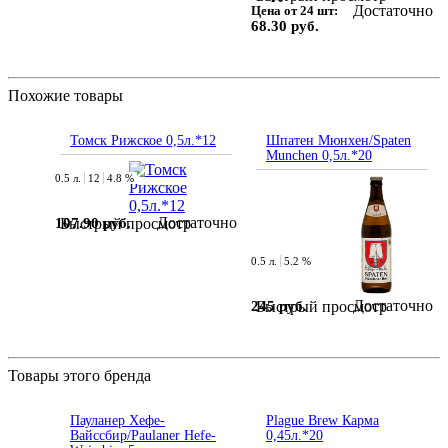
Достаточно
Цена от 24 шт:
68.30 руб.
Похожие товары
Томск Рижское 0,5л.*12
Шпатен Мюнхен/Spaten
Munchen 0,5л.*20
0.5 л.
12
4.8 %
Достаточно
107.90 руб.
Быстрый просмотр
0.5 л.
5.2 %
Достаточно
245 руб.
Быстрый просмотр
Товары этого бренда
Пауланер Хефе-
Plague Brew Карма
Вайссбир/Paulaner Hefe-
0,45л.*20