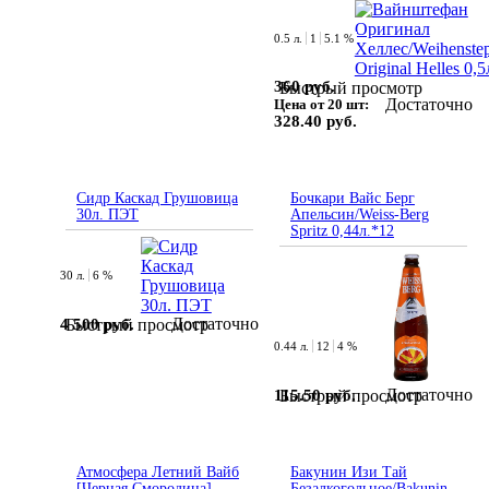
0.5 л.
1
5.1 %
360 руб.
Быстрый просмотр
Достаточно
Цена от 20 шт:
328.40 руб.
Сидр Каскад Грушовица
Бочкари Вайс Берг
30л. ПЭТ
Апельсин/Weiss-Berg
Spritz 0,44л.*12
30 л.
6 %
Достаточно
4 500 руб.
Быстрый просмотр
0.44 л.
12
4 %
Достаточно
115.50 руб.
Быстрый просмотр
Атмосфера Летний Вайб
Бакунин Изи Тай
[Черная Смородина]
Безалкогольное/Bakunin