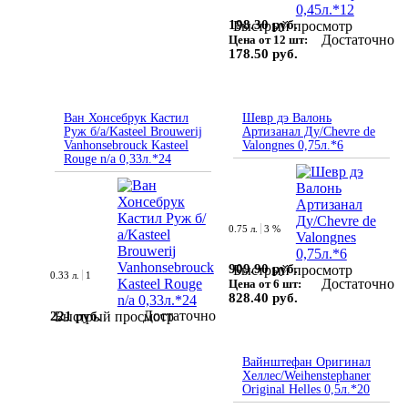
198.30 руб.
Быстрый просмотр
Достаточно
Цена от 12 шт:
178.50 руб.
Ван Хонсебрук Кастил
Шевр дэ Валонь
Руж б/а/Kasteel Brouwerij
Артизанал Ду/Chevre de
Vanhonsebrouck Kasteel
Valongnes 0,75л.*6
Rouge n/a 0,33л.*24
0.75 л.
3 %
909.90 руб.
Быстрый просмотр
0.33 л.
1
Достаточно
Цена от 6 шт:
828.40 руб.
Достаточно
221 руб.
Быстрый просмотр
Вайнштефан Оригинал
Хеллес/Weihenstephaner
Original Helles 0,5л.*20