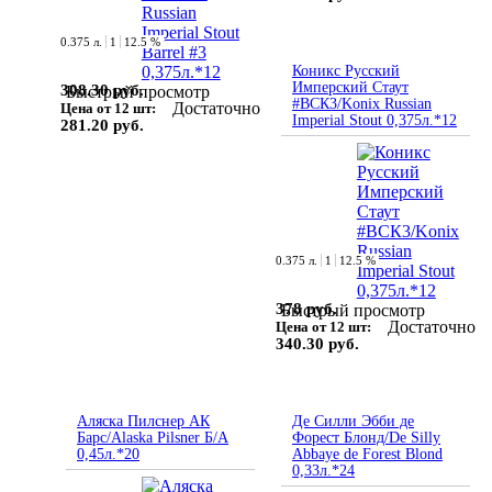
0.375 л.
1
12.5 %
Коникс Русский
Имперский Стаут
308.30 руб.
Быстрый просмотр
#ВСК3/Konix Russian
Достаточно
Цена от 12 шт:
Imperial Stout 0,375л.*12
281.20 руб.
0.375 л.
1
12.5 %
378 руб.
Быстрый просмотр
Достаточно
Цена от 12 шт:
340.30 руб.
Аляска Пилснер АК
Де Силли Эбби де
Барс/Alaska Pilsner Б/А
Форест Блонд/De Silly
0,45л.*20
Abbaye de Forest Blond
0,33л.*24