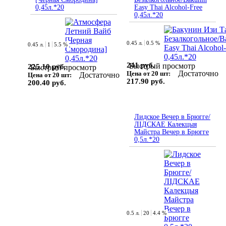
0,45л.*20
Easy Thai Alcohol-Free
0,45л.*20
0.45 л.
0.5 %
0.45 л.
1
5.5 %
241 руб.
Быстрый просмотр
225.10 руб.
Быстрый просмотр
Достаточно
Цена от 20 шт:
Достаточно
Цена от 20 шт:
217.90 руб.
200.40 руб.
Лидское Вечер в Брюгге/
ЛІДСКАЕ Калекцыя
Майстра Вечер в Брюгге
0,5л.*20
0.5 л.
20
4.4 %