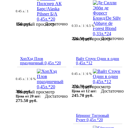
0.45 л.
1
Достаточно
150 руб.
Быстрый просмотр
0.33 л.
1
6.5 %
Достаточно
226.50 руб.
Быстрый просмотр
ХопХэд Плов
Вайт Стоун Один в один
праздничный 0,45л.*20
0,45л.*12
0.45 л.
1
6 %
0.45 л.
1
6 %
270.70 руб.
Быстрый просмотр
Достаточно
Цена от 12 шт:
306 руб.
Быстрый просмотр
245.70 руб.
Достаточно
Цена от 20 шт:
275.50 руб.
Бёрнинг Тигровый
Рулет 0,45л.*20