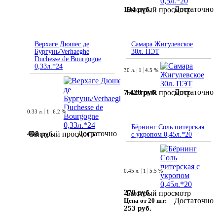
Достаточно
134 руб.
Быстрый просмотр
Верхаге Дюшес де
Самара Жигулевское
Бургунь/Verhaeghe
30л. ПЭТ
Duchesse de Bourgogne
0,33л.*24
30 л.
1
4.5 %
Достаточно
7 428 руб.
Быстрый просмотр
0.33 л.
1
6.2 %
Бёрнинг Соль питерская
Достаточно
408 руб.
Быстрый просмотр
с укропом 0,45л.*20
0.45 л.
1
5.5 %
278 руб.
Быстрый просмотр
Достаточно
Цена от 20 шт:
253 руб.