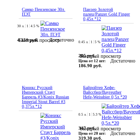
Самко Пензенское 30л.
Панзер Золотой
ПЭТ
палец/Panzer Gold Finger
0,45л.*12
30 л.
1
4.5 %
Достаточно
4 350 руб.
Быстрый просмотр
0.45 л.
1
5 %
205 руб.
Быстрый просмотр
Достаточно
Цена от 12 шт:
186.90 руб.
Коникс Русский
Байройтер Хефе-
Имперский Стаут
Вайссбир/Bayreuther
Баррель #3/Konix Russian
Hefe-Weissbier 0,5л.*20
Imperial Stout Barrel #3
0,375л.*12
0.5 л.
1
5.3 %
347 руб.
Быстрый просмотр
Достаточно
Цена от 20 шт:
319.30 руб.