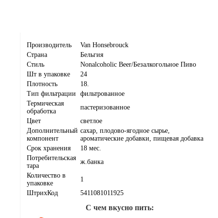
Производитель
Van Honsebrouck
Страна
Бельгия
Стиль
Nonalcoholic Beer/Безалкогольное Пиво
Шт в упаковке
24
Плотность
18.
Тип фильтрации
фильтрованное
Термическая
пастеризованное
обработка
Цвет
светлое
Дополнительный
сахар, плодово-ягодное сырье,
компонент
ароматические добавки, пищевая добавка
Срок хранения
18 мес.
Потребительская
ж.банка
тара
Количество в
1
упаковке
ШтрихКод
5411081011925
С чем вкусно пить: