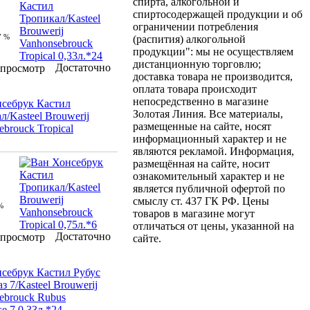
спирта, алкогольной и
спиртосодержащей продукции и об
ограничении потребления
7 %
(распития) алкогольной
продукции": мы не осуществляем
дистанционную торговлю;
Достаточно
просмотр
доставка товара не производится,
оплата товара происходит
непосредственно в магазине
себрук Кастил
Золотая Линия. Все материалы,
л/Kasteel Brouwerij
размещенные на сайте, носят
ebrouck Tropical
информационный характер и не
являются рекламой. Информация,
размещённая на сайте, носит
ознакомительный характер и не
является публичной офертой по
смыслу ст. 437 ГК РФ. Цены
%
товаров в магазине могут
отличаться от цены, указанной на
Достаточно
просмотр
сайте.
себрук Кастил Рубус
з 7/Kasteel Brouwerij
ebrouck Rubus
e 7 0,33л.*24