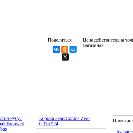
Поделиться
Цена действительна толь
магазинах
стил Рубус
Корона Зеро/Corona Zero
Похожие 
eel Brouwerij
0,33л.*24
ubus
Будвайз