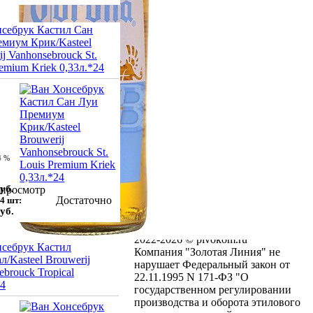
Условия оплаты
Сотрудники
Вакансии
себрук Кастил Сан
миум Крик/Kasteel
Информация
j Vanhonsebrouck St.
Акции
remium Kriek 0,33л.*24
Новости
Статьи
Вопрос-ответ
Заключение договора на сайте
Франшиза
Пункт самовывоза:
4 %
Московская область,
г. Долгопрудный, мкр. Хлебниково,
уб.
пр. Цветочный, д.6, стр.1
просмотр
Достаточно
4 шт:
график работы:
уб.
понедельник - пятница
с 13.00- до 16.00
2022-2026 © pivokom.ru
себрук Кастил
Компания "Золотая Линия" не
л/Kasteel Brouwerij
нарушает Федеральный закон от
ebrouck Tropical
22.11.1995 N 171-ФЗ "О
24
государственном регулировании
производства и оборота этилового