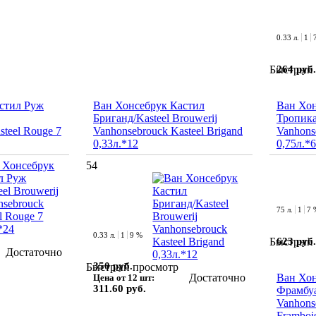
0.33 л.
1
264 руб.
Быстрый 
стил Руж
Ван Хонсебрук Кастил
Ван Хон
Бриганд/Kasteel Brouwerij
Тропика
steel Rouge 7
Vanhonsebrouck Kasteel Brigand
Vanhons
0,33л.*12
0,75л.*6
54
75 л.
1
7 
0.33 л.
1
9 %
623 руб.
Быстрый 
Достаточно
350 руб.
Быстрый просмотр
Достаточно
Ван Хон
Цена от 12 шт:
311.60 руб.
Фрамбуа
Vanhons
Frambois