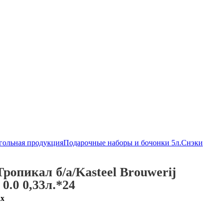
гольная продукция
Подарочные наборы и бочонки 5л.
Снэки
ропикал б/а/Kasteel Brouwerij
0.0 0,33л.*24
ах