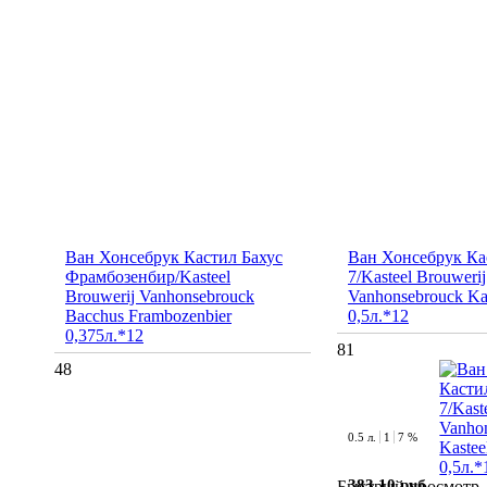
Ван Хонсебрук Кастил Бахус
Ван Хонсебрук Ка
Фрамбозенбир/Kasteel
7/Kasteel Brouwerij
Brouwerij Vanhonsebrouck
Vanhonsebrouck Ka
Bacchus Frambozenbier
0,5л.*12
0,375л.*12
81
48
0.5 л.
1
7 %
383.10 руб.
Быстрый просмотр