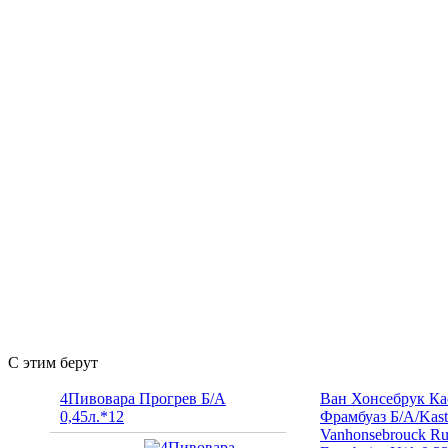
С этим берут
4Пивовара Прогрев Б/А
Ван Хонсебрук Ка
0,45л.*12
Фрамбуаз Б/А/Kast
Vanhonsebrouck R