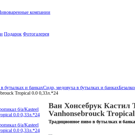
Пивоваренные компании
ии
Подарок
Фотогалерея
в бутылках и банках
Сидр, медовуха в бутылках и банках
Безалко
rouck Tropical 0.0 0,33л.*24
Ван Хонсебрук Кастил Т
Vanhonsebrouck Tropical 
Традиционное пиво в бутылках и банк