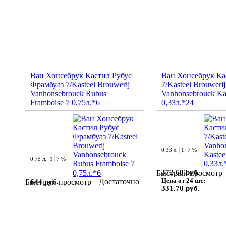
Ван Хонсебрук Кастил Рубус
Ван Хонсебрук Ка
Фрамбуаз 7/Kasteel Brouwerij
7/Kasteel Brouwerij
Vanhonsebrouck Rubus
Vanhonsebrouck Ka
Framboise 7 0,75л.*6
0,33л.*24
0.33 л.
1
7 %
0.75 л.
1
7 %
372.60 руб.
Быстрый просмотр
Цена от 24 шт:
Достаточно
644 руб.
Быстрый просмотр
331.70 руб.