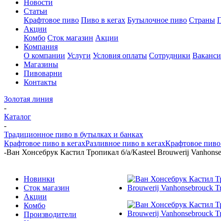
Новости
Статьи
Крафтовое пиво
Пиво в кегах
Бутылочное пиво
Страны
Акции
Комбо
Сток магазин
Акции
Компания
О компании
Услуги
Условия оплаты
Сотрудники
Ваканс
Магазины
Пивоварни
Контакты
Золотая линия
-
Каталог
-
Традиционное пиво в бутылках и банках
Крафтовое пиво в кегах
Разливное пиво в кегах
Крафтовое пиво 
-
Ван Хонсебрук Кастил Тропикал б/а/Kasteel Brouwerij Vanhonseb
Новинки
Сток магазин
Акции
Комбо
Производители