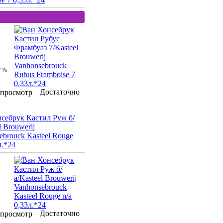
7 %
Достаточно
просмотр
себрук Кастил Руж б/
l Brouwerij
ebrouck Kasteel Rouge
л.*24
Достаточно
просмотр