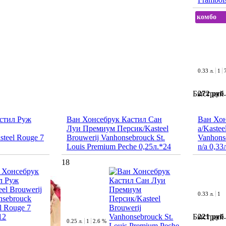
комбо
0.33 л.
1
272 руб.
Быстрый 
стил Руж
Ван Хонсебрук Кастил Сан
Ван Хон
Луи Премиум Персик/Kasteel
а/Kastee
steel Rouge 7
Brouwerij Vanhonsebrouck St.
Vanhons
Louis Premium Peche 0,25л.*24
n/a 0,33
18
0.33 л.
1
221 руб.
Быстрый 
0.25 л.
1
2.6 %