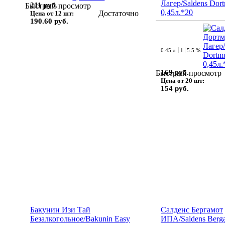
Лагер/Saldens Dor
211 руб.
Быстрый просмотр
0,45л.*20
Достаточно
Цена от 12 шт:
190.60 руб.
0.45 л.
1
5.5 %
169 руб.
Быстрый просмотр
Цена от 20 шт:
154 руб.
Бакунин Изи Тай
Салденс Бергамот
Безалкогольное/Bakunin Easy
ИПА/Saldens Berg