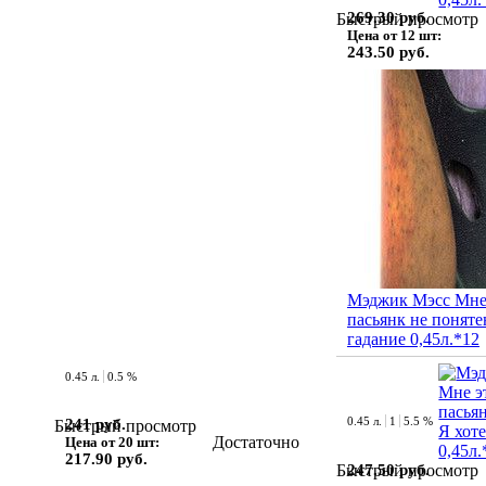
269.30 руб.
Быстрый просмотр
Цена от 12 шт:
243.50 руб.
Мэджик Мэсс Мне
пасьянк не поняте
гадание 0,45л.*12
0.45 л.
0.5 %
0.45 л.
1
5.5 %
241 руб.
Быстрый просмотр
Достаточно
Цена от 20 шт:
217.90 руб.
247.50 руб.
Быстрый просмотр