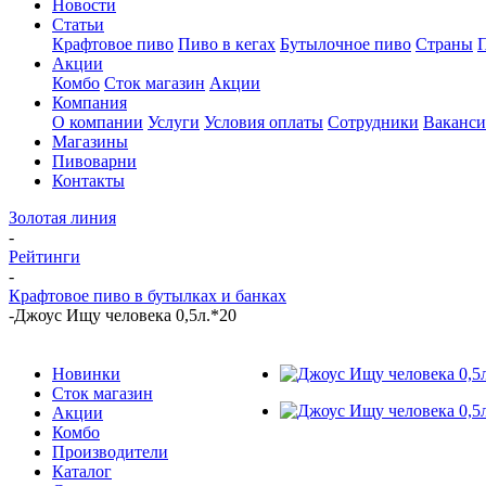
Новости
Статьи
Крафтовое пиво
Пиво в кегах
Бутылочное пиво
Страны
Акции
Комбо
Сток магазин
Акции
Компания
О компании
Услуги
Условия оплаты
Сотрудники
Ваканс
Магазины
Пивоварни
Контакты
Золотая линия
-
Рейтинги
-
Крафтовое пиво в бутылках и банках
-
Джоус Ищу человека 0,5л.*20
Новинки
Сток магазин
Акции
Комбо
Производители
Каталог