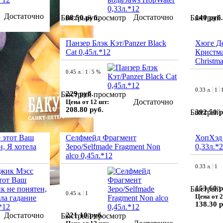
Достаточно
Достаточно
88.50 руб.
140 руб.
Быстрый просмотр
Быстрый 
Панзер Блэк Кэт/Panzer Black
Хюге Д
Cat 0,45л.*12
Кристма
Christma
0.45 л.
1
5 %
0.33 л.
1
229 руб.
Быстрый просмотр
Достаточно
Цена от 12 шт:
208.80 руб.
392.50 р
Быстрый 
 этот Ваш
Селфмейд Фрагмент
ХопХэд 
н, Я хотела
Зеро/Selfmade Fragment Non
0,33л.*
alco 0,45л.*12
0.33 л.
1
153.60 р
Быстрый 
0.45 л.
1
Цена от 2
138.30 р
Достаточно
221.10 руб.
Быстрый просмотр