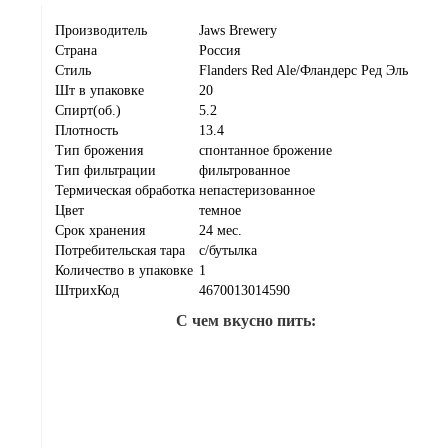
Производитель
Jaws Brewery
Страна
Россия
Стиль
Flanders Red Ale/Фландерс Ред Эль
Шт в упаковке
20
Спирт(об.)
5.2
Плотность
13.4
Тип брожения
спонтанное брожение
Тип фильтрации
фильтрованное
Термическая обработка
непастеризованное
Цвет
темное
Срок хранения
24 мес.
Потребительская тара
с/бутылка
Количество в упаковке
1
ШтрихКод
4670013014590
С чем вкусно пить: