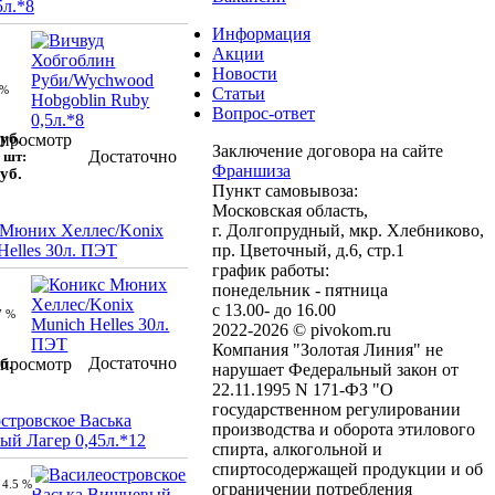
5л.*8
Информация
Акции
Новости
 %
Статьи
Вопрос-ответ
уб.
просмотр
Заключение договора на сайте
Достаточно
 шт:
Франшиза
уб.
Пункт самовывоза:
Московская область,
 Мюних Хеллес/Konix
г. Долгопрудный, мкр. Хлебниково,
Helles 30л. ПЭТ
пр. Цветочный, д.6, стр.1
график работы:
понедельник - пятница
с 13.00- до 16.00
7 %
2022-2026 © pivokom.ru
Компания "Золотая Линия" не
Достаточно
б.
просмотр
нарушает Федеральный закон от
22.11.1995 N 171-ФЗ "О
государственном регулировании
стровское Васька
производства и оборота этилового
й Лагер 0,45л.*12
спирта, алкогольной и
спиртосодержащей продукции и об
4.5 %
ограничении потребления