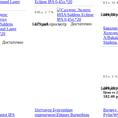
tmund Lager
Eclipse IPA 0,45л.*20
0.5 л.
12
0.45 л.
1
7 %
106.70 р
Быстрый 
Достаточно
175 руб.
Быстрый просмотр
Бакалар
Холодно
А/Bakal
Достаточно
Studena
0.5 л.
1
0
200.20 р
Быстрый 
Цена от 2
182.40 р
Циттауер Бургербрау
Вичвуд
amot IPA
пшеничное/Zittauer Burgerbrau
Руби/Wy