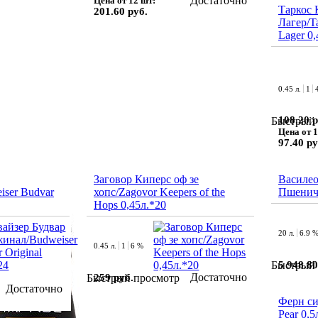
Достаточно
Цена от 12 шт:
Таркос 
201.60 руб.
Лагер/T
Lager 0,
0.45 л.
1
108.20 р
Быстрый 
Цена от 1
97.40 ру
Заговор Киперс оф зе
Василео
ser Budvar
хопс/Zagovor Keepers of the
Пшенич
Hops 0,45л.*20
20 л.
6.9 
0.45 л.
1
6 %
5 948.80
Быстрый 
Достаточно
259 руб.
Быстрый просмотр
Достаточно
Ферн си
Pear 0,5