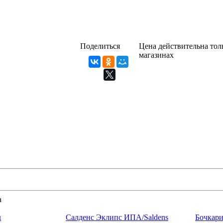
Поделиться
Цена действительна толь
магазинах
а
д
Салденс Эклипс ИПА/Saldens
Бочкари