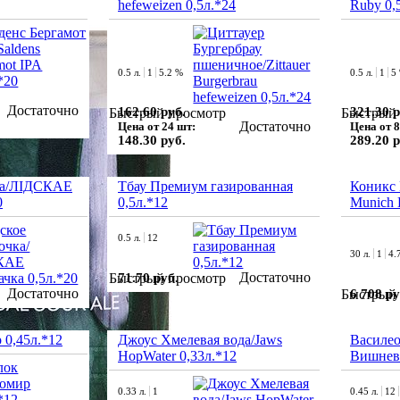
hefeweizen 0,5л.*24
Ruby 0,
0.5 л.
1
5.2 %
0.5 л.
1
5
Достаточно
162.60 руб.
321.30 р
Быстрый просмотр
Быстрый 
Достаточно
Цена от 24 шт:
Цена от 8
148.30 руб.
289.20 р
ка/ЛІДСКАЕ
Тбау Премиум газированная
Коникс
0
0,5л.*12
Munich 
0.5 л.
12
30 л.
1
4.
Достаточно
71.70 руб.
Быстрый просмотр
Достаточно
6 708 ру
Быстрый 
 0,45л.*12
Джоус Хмелевая вода/Jaws
Василео
HopWater 0,33л.*12
Вишневы
0.33 л.
1
0.45 л.
12