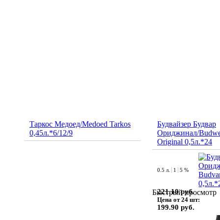
Таркос Медоед/Medoed Tarkos
Будвайзер Будвар
0,45л.*6/12/9
Ориджинал/Budwei
Original 0,5л.*24
0.5 л.
1
5 %
221.10 руб.
Быстрый просмотр
Цена от 24 шт:
199.90 руб.