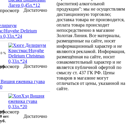
(распития) алкогольной
продукции": мы не осуществляем
Достаточно
просмотр
дистанционную торговлю;
доставка товара не производится,
оплата товара происходит
елириум
непосредственно в магазине
с/Huyghe Delirium
Золотая Линия. Все материалы,
s 0,33л.*24
размещенные на сайте, носят
информационный характер и не
являются рекламой. Информация,
10 %
размещённая на сайте, носит
ознакомительный характер и не
Достаточно
уб.
просмотр
является публичной офертой по
смыслу ст. 437 ГК РФ. Цены
товаров в магазине могут
Вишня ежевика гуава
отличаться от цены, указанной на
20
сайте.
уб.
просмотр
Достаточно
0 шт:
уб.