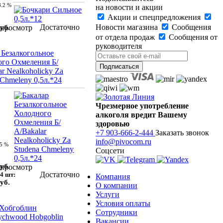
8.2 %
на новости и акции
Акции и спецпредложения
Достаточно
Новости магазина
Сообщения
уб.
просмотр
от отдела продаж
Сообщения от
руководителя
 Безалкогольное
го Охмеления Б/
ar Nealkoholicky Za
 Chmeleny 0,5л.*24
Чрезмерное употребление
алкоголя вредит Вашему
здоровью
+7 903-666-2-444
Заказать звонок
info@pivocom.ru
.5 %
Соцсети
уб.
просмотр
Достаточно
4 шт:
Компания
уб.
О компании
Услуги
Условия оплаты
 Хобгоблин
Сотрудники
chwood Hobgoblin
Вакансии