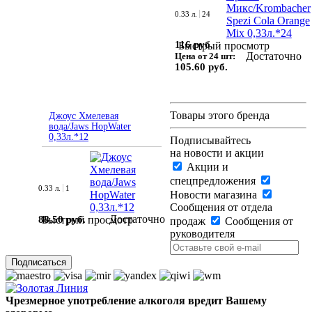
0.33 л.
24
116 руб.
Быстрый просмотр
Достаточно
Цена от 24 шт:
105.60 руб.
Товары этого бренда
Джоус Хмелевая
вода/Jaws HopWater
0,33л.*12
Подписывайтесь
на новости и акции
Акции и
спецпредложения
0.33 л.
1
Новости магазина
Сообщения от отдела
Достаточно
88.50 руб.
Быстрый просмотр
продаж
Сообщения от
руководителя
Чрезмерное употребление алкоголя вредит Вашему