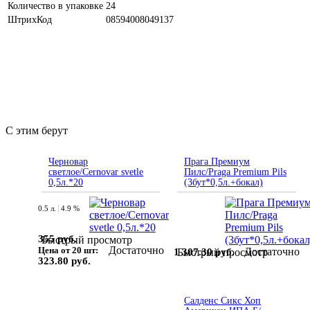
Количество в упаковке
24
ШтрихКод
08594008049137
С этим берут
Черновар
Прага Премиум
светлое/Cernovar svetle
Пилс/Praga Premium Pils
0,5л.*20
(3бут*0,5л.+бокал)
0.5 л.
4.9 %
355 руб.
Быстрый просмотр
Достаточно
Цена от 20 шт:
Достаточно
1 307.30 руб.
Быстрый просмотр
323.80 руб.
Салденс Сикс Хоп