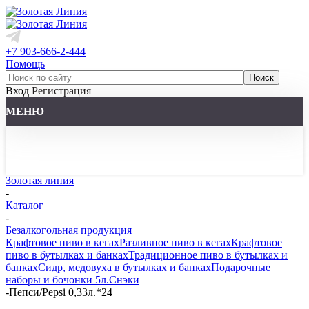
+7 903-666-2-444
Помощь
Вход
Регистрация
МЕНЮ
Золотая линия
-
Каталог
-
Безалкогольная продукция
Крафтовое пиво в кегах
Разливное пиво в кегах
Крафтовое
пиво в бутылках и банках
Традиционное пиво в бутылках и
банках
Сидр, медовуха в бутылках и банках
Подарочные
наборы и бочонки 5л.
Снэки
-
Пепси/Pepsi 0,33л.*24