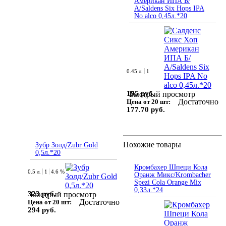
Американ ИПА Б/
А/Saldens Six Hops IPA
No alco 0,45л.*20
0.45 л.
1
195 руб.
Быстрый просмотр
Достаточно
Цена от 20 шт:
177.70 руб.
Похожие товары
Зубр Золд/Zubr Gold
0,5л.*20
Кромбахер Шпеци Кола
0.5 л.
1
4.6 %
Оранж Микс/Krombacher
Spezi Cola Orange Mix
0,33л.*24
323 руб.
Быстрый просмотр
Достаточно
Цена от 20 шт:
294 руб.