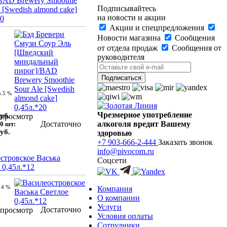
BAD Brewery Smoothie
Подписывайтесь
 [Swedish almond cake]
на новости и акции
20
Акции и спецпредложения
Новости магазина
Сообщения
от отдела продаж
Сообщения от
руководителя
5.5 %
Чрезмерное употребление
уб.
просмотр
Достаточно
алкоголя вредит Вашему
0 шт:
уб.
здоровью
+7 903-666-2-444
Заказать звонок
info@pivocom.ru
стровское Васька
Соцсети
 0,45л.*12
4 %
Компания
О компании
Услуги
Достаточно
просмотр
Условия оплаты
Сотрудники