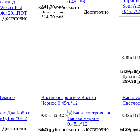
пирог]/
Sour Ale
241.20 руб.
Быстрый просмотр
0,45л.*
Достаточно
Цена от 6 шт:
214.70 руб.
Достаточно
0.45 л.
1
329.50 р
Быстрый 
Цена от 2
299.90 р
 Темное
Василеостровское Васька
Василео
Черное 0,45л.*12
Светлое
0.45 л.
12
4.2 %
0.45 л.
12
Достаточно
Достаточно
129 руб.
129 руб.
Быстрый просмотр
Быстрый 