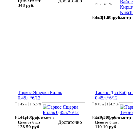
Достаточно
Цена от 6 шт:
20 л.
4.5 %
348 руб.
4 201.60 руб.
Быстрый просмотр
Таркос Ящерка Билль
Таркос Два Бобра
0,45л.*6/12
0,45л.*6/12
0.45 л.
1
5.5 %
0.45 л.
1
4.7 %
141.10 руб.
129.30 руб.
Быстрый просмотр
Быстрый просмотр
Достаточно
Цена от 6 шт:
Цена от 6 шт:
128.50 руб.
119.10 руб.