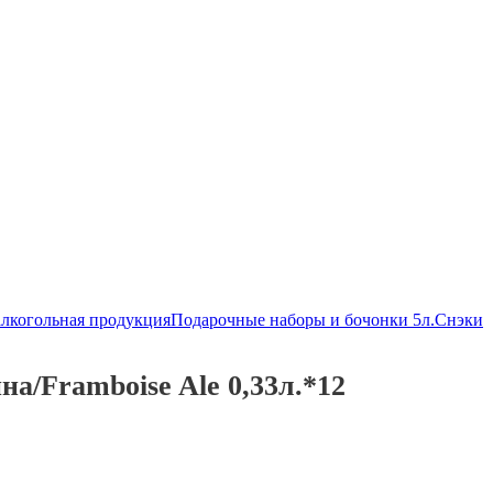
алкогольная продукция
Подарочные наборы и бочонки 5л.
Снэки
а/Framboise Ale 0,33л.*12