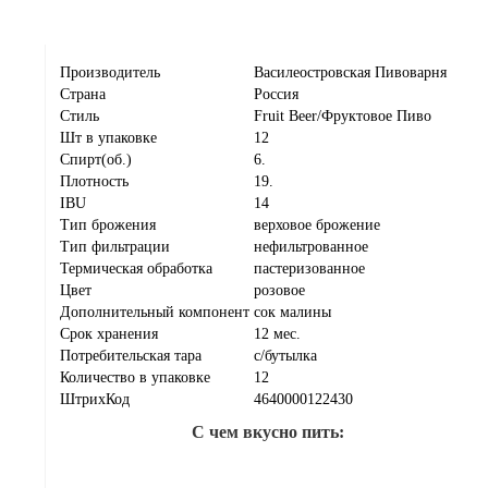
Производитель
Василеостровская Пивоварня
Страна
Россия
Стиль
Fruit Beer/Фруктовое Пиво
Шт в упаковке
12
Спирт(об.)
6.
Плотность
19.
IBU
14
Тип брожения
верховое брожение
Тип фильтрации
нефильтрованное
Термическая обработка
пастеризованное
Цвет
розовое
Дополнительный компонент
сок малины
Срок хранения
12 мес.
Потребительская тара
с/бутылка
Количество в упаковке
12
ШтрихКод
4640000122430
С чем вкусно пить: