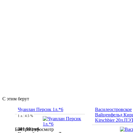
С этим берут
Чуанлан Персик 1л.*6
Василеостровское
Вайценфельд Кирш
1 л.
4.5 %
Kirschbier 20л.ПЭ
381.90 руб.
Быстрый просмотр