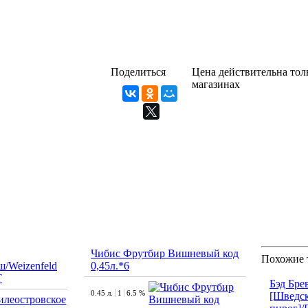
Поделиться
Цена действительна толь
магазинах
Чибис Фрутбир Вишневый код
Похожие 
/Weizenfeld
0,45л.*6
Т
Бэд Бре
0.45 л.
1
6.5 %
[Шведс