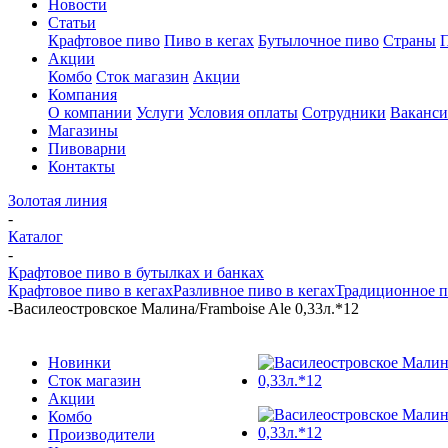
Новости
Статьи
Крафтовое пиво
Пиво в кегах
Бутылочное пиво
Страны
Акции
Комбо
Сток магазин
Акции
Компания
О компании
Услуги
Условия оплаты
Сотрудники
Ваканс
Магазины
Пивоварни
Контакты
Золотая линия
-
Каталог
-
Крафтовое пиво в бутылках и банках
Крафтовое пиво в кегах
Разливное пиво в кегах
Традиционное п
-
Василеостровское Малина/Framboise Ale 0,33л.*12
Новинки
Сток магазин
Акции
Комбо
Производители