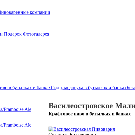
Пивоваренные компании
ии
Подарок
Фотогалерея
иво в бутылках и банках
Сидр, медовуха в бутылках и банках
Без
Василеостровское Малин
Крафтовое пиво в бутылках и банках
Сравнить
В сравнении