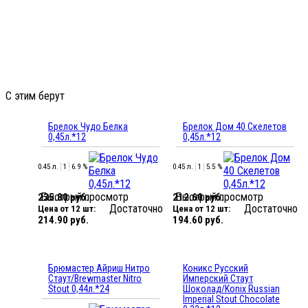
С этим берут
Брелок Чудо Белка
Брелок Дом 40 Скелетов
0,45л.*12
0,45л.*12
0.45 л.
1
6.9 %
0.45 л.
1
5.5 %
Быстрый просмотр
Быстрый просмотр
235.80 руб.
212.60 руб.
Достаточно
Достаточно
Цена от 12 шт:
Цена от 12 шт:
214.90 руб.
194.60 руб.
Брюмастер Айриш Нитро
Коникс Русский
Стаут/Brewmaster Nitro
Имперский Стаут
Stout 0,44л.*24
Шоколад/Konix Russian
Imperial Stout Chocolate