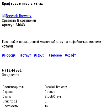
Крафтовое пиво в кегах
Сравнить
В сравнении
Артикул
24643
Плотный и насыщенный молочный стаут с кофейно-кремовыми
нотами.
#Россия
#стаут
#stout
#темное
#крафт
6 715.44 руб.
Ожидается
Производитель
Brewlok Brewery
Страна
Россия
Стиль
Stout/Стаут
Спирт(об.)
6.
Плотность
16.