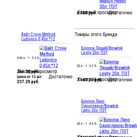
Быстрый просмотр
Достаточно
6 708 руб.
Товары этого бренда
Вайт Стоун Method
Ludovico 0,45л.*12
Брелок Леший/Brewlok
Leshy 20л. ПЭТ
0.45 л.
1
5.3 %
20 л.
1
6.2 %
Быстрый просмотр
261.30 руб.
Достаточно
Цена от 12 шт:
Быстрый просмотр
Достаточно
7 149.97 руб.
237.20 руб.
Брелок Лихо
Одноглазое/Brewlok
Likho 20л. ПЭТ
20 л.
1
8.6 %