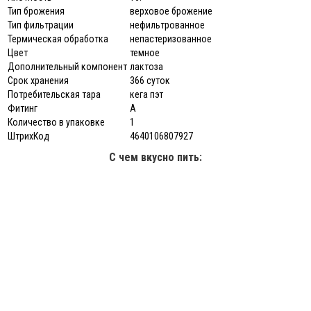
Тип брожения
верховое брожение
Тип фильтрации
нефильтрованное
Термическая обработка
непастеризованное
Цвет
темное
Дополнительный компонент
лактоза
Срок хранения
366 суток
Потребительская тара
кега пэт
Фитинг
А
Количество в упаковке
1
ШтрихКод
4640106807927
С чем вкусно пить: