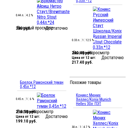
0,33л.*12
0.44 л.
4.2 %
Быстрый просмотр
Достаточно
380 руб.
0.33 л.
1
12.5 %
Быстрый просмотр
240.40 руб.
Достаточно
Цена от 12 шт:
217.40 руб.
Похожие товары
Брелок Рамонский туман
0,45л.*12
Коникс Мюних
0.45 л.
1
6 %
Хеллес/Konix Munich
Helles 30л. ПЭТ
Быстрый просмотр
218.50 руб.
Достаточно
Цена от 12 шт:
199.10 руб.
30 л.
1
4.7 %