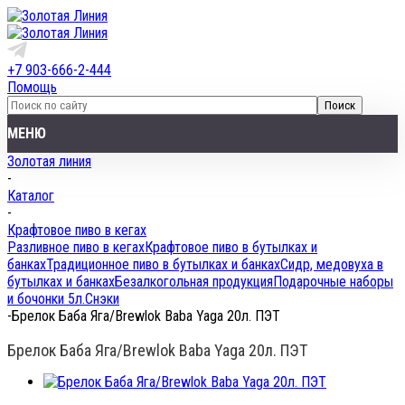
+7 903-666-2-444
Помощь
МЕНЮ
Золотая линия
-
Каталог
-
Крафтовое пиво в кегах
Разливное пиво в кегах
Крафтовое пиво в бутылках и
банках
Традиционное пиво в бутылках и банках
Сидр, медовуха в
бутылках и банках
Безалкогольная продукция
Подарочные наборы
и бочонки 5л.
Снэки
-
Брелок Баба Яга/Brewlok Baba Yaga 20л. ПЭТ
Брелок Баба Яга/Brewlok Baba Yaga 20л. ПЭТ