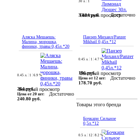
30 л.
1
Достаточно
3 084 руб.
Быстрый просмотр
Аляска Мешаешь:
Панзер Михаил/Panzer
Малина, морошка,
Mikhail 0,45л.*12
финики, травы 0,45л.*20
0.45 л.
1
4.7 %
196 руб.
Быстрый просмотр
0.45 л.
1
6.9 %
Достаточно
Цена от 12 шт:
178.70 руб.
264 руб.
Быстрый просмотр
Достаточно
Цена от 20 шт:
240.80 руб.
Товары этого бренда
Бочкари Сильное
0,5л.*12
0.5 л.
12
8.2 %