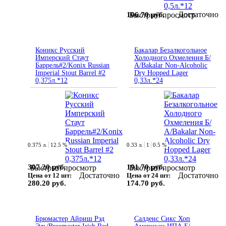
Достаточно
106.70 руб.
Быстрый просмотр
Коникс Русский
Бакалар Безалкогольное
Имперский Стаут
Холодного Охмеления Б/
Баррель#2/Konix Russian
А/Bakalar Non-Alcoholic
Imperial Stout Barrel #2
Dry Hopped Lager
0,375л.*12
0,33л.*24
0.375 л.
12.5 %
0.33 л.
1
0.5 %
307.20 руб.
191.70 руб.
Быстрый просмотр
Быстрый просмотр
Достаточно
Достаточно
Цена от 12 шт:
Цена от 24 шт:
280.20 руб.
174.70 руб.
Брюмастер Айриш Рэд
Салденс Сикс Хоп