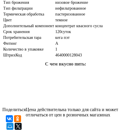
Тип брожения
низовое брожение
Тип фильтрации
нефильтрованное
Термическая обработка
пастеризованное
Цвет
темное
Дополнительный компонент
концентрат квасного сусла
Срок хранения
120суток
Потребительская тара
кега пэт
Фитинг
А
Количество в упаковке
1
ШтрихКод
4640000128043
С чем вкусно пить:
Поделиться
Цена действительна только для сайта и может
отличаться от цен в розничных магазинах