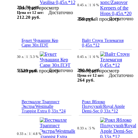
0.45 л.
1
6 %
234.70 руб.
Быстрый просмотр
Достаточно
Цена от 12 шт:
212.20 руб.
Достаточно
259 руб.
Быстрый просмотр
Букет Чувашии Кер
Вайт Стоун Телемагия
Сари 30л.ПЭТ
0,45л.*12
30 л.
1
5.3 %
0.45 л.
1
6 %
Достаточно
290.80 руб.
5 520 руб.
Быстрый просмотр
Быстрый просмотр
Достаточно
Цена от 12 шт:
264 руб.
Вестмалле Траппист
Роял Яблоко
Экстра/Westmalle
Полусухой/Royal Apple
Trappist Extra 0,33л.*24
Demi-Sec 0,33л.*12
0.33 л.
5 %
0.33 л.
1
4.8 %