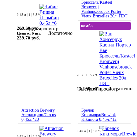
Брюссель/Kasteel
Brouwerij
Vanhonsebrouck Porter
0.45 л.
1
6.5 %
Vieux Bruxelles 20л. ПЭТ
комбо
269.30 руб.
Быстрый просмотр
Достаточно
Цена от 6 шт:
239.70 руб.
20 л.
1
5.7 %
Достаточно
12 168 руб.
Быстрый просмотр
Attraction Brewery
Брелок
Аттракцион/Circus
Кикимора/Brewlok
0,45л.*20
Kikimora 0,45л.*12
0.45 л.
1
6.5 %
0.45 л.
1
5.5 %