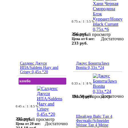
0.75 л.
1
5.5 %
256 руб.
Быстрый просмотр
Достаточно
Цена от 6 шт:
233 руб.
Салденс Джуси
Джоус Бонита/Jaws
ИПА/Saldens Hazy and
Bonita 0,33л.*24
Crispy 0,45л.*20
комбо
0.33 л.
1
8 %
Достаточно
191.50 руб.
Быстрый просмотр
0.45 л.
1
8.5 %
Шнайдер Вайс Тап 4
235 руб.
Быстрый просмотр
Фествайс/Schneider
Достаточно
Цена от 20 шт:
Weisse Tap 4 Meine