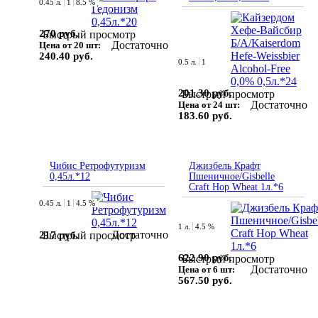
0.45 л.
1
8.5 %
270 руб.
Быстрый просмотр
Достаточно
Цена от 20 шт:
240.40 руб.
0.5 л.
1
201.30 руб.
Быстрый просмотр
Достаточно
Цена от 24 шт:
183.60 руб.
Чибис Ретрофутуризм
Джизбель Крафт
0,45л.*12
Пшеничное/Gisbelle
Craft Hop Wheat 1л.*6
0.45 л.
1
4.5 %
1 л.
4.5 %
Достаточно
217 руб.
Быстрый просмотр
622.90 руб.
Быстрый просмотр
Достаточно
Цена от 6 шт:
567.50 руб.