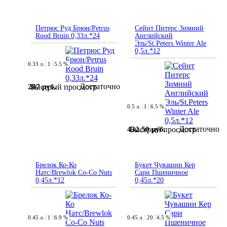
Петрюс Руд Брюн/Petrus
Сейнт Питерс Зимний
Rood Bruin 0,33л.*24
Английский
Эль/St.Peters Winter Ale
0,5л.*12
0.33 л.
1
5.5 %
Достаточно
287 руб.
Быстрый просмотр
0.5 л.
1
6.5 %
Достаточно
432.50 руб.
Быстрый просмотр
Брелок Ко-Ко
Букет Чувашии Кер
Натс/Brewlok Co-Co Nuts
Сари Пшеничное
0,45л.*12
0,45л.*20
0.45 л.
1
6.9 %
0.45 л.
20
4.5 %