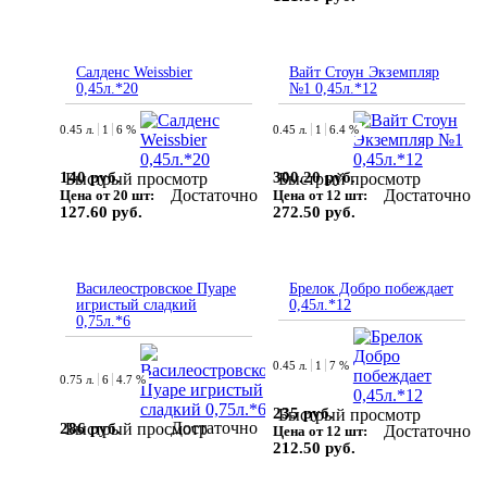
Салденс Weissbier
Вайт Стоун Экземпляр
0,45л.*20
№1 0,45л.*12
0.45 л.
1
6 %
0.45 л.
1
6.4 %
140 руб.
300.20 руб.
Быстрый просмотр
Быстрый просмотр
Достаточно
Достаточно
Цена от 20 шт:
Цена от 12 шт:
127.60 руб.
272.50 руб.
Василеостровское Пуаре
Брелок Добро побеждает
игристый сладкий
0,45л.*12
0,75л.*6
0.45 л.
1
7 %
0.75 л.
6
4.7 %
235 руб.
Быстрый просмотр
Достаточно
286 руб.
Быстрый просмотр
Достаточно
Цена от 12 шт:
212.50 руб.