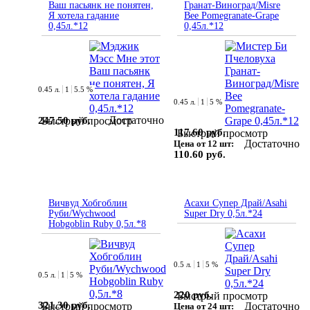
Ваш пасьянк не понятен,
Гранат-Виноград/Misre
Я хотела гадание
Bee Pomegranate-Grape
0,45л.*12
0,45л.*12
0.45 л.
1
5.5 %
0.45 л.
1
5 %
Достаточно
247.50 руб.
Быстрый просмотр
117.60 руб.
Быстрый просмотр
Достаточно
Цена от 12 шт:
110.60 руб.
Вичвуд Хобгоблин
Асахи Супер Драй/Asahi
Руби/Wychwood
Super Dry 0,5л.*24
Hobgoblin Ruby 0,5л.*8
0.5 л.
1
5 %
0.5 л.
1
5 %
220 руб.
Быстрый просмотр
321.30 руб.
Достаточно
Быстрый просмотр
Цена от 24 шт: