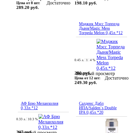
Достаточно
Цена от 8 шт:
198.10 руб.
289.20 руб.
Мэджик Мэсс Торпеда
Дыня/Magic Mess
Torpeda Melon 0,45л.*12
0.45 л.
1
4 %
280 руб.
Быстрый просмотр
Достаточно
Цена от 12 шт:
249.30 руб.
АФ Брю Меланхолия
Салденс Дабл
0,33л.*12
ИПА/Salden`s Double
IPA 0,45л.*20
0.33 л.
10.3 %
247 руб.
Быстрый просмотр