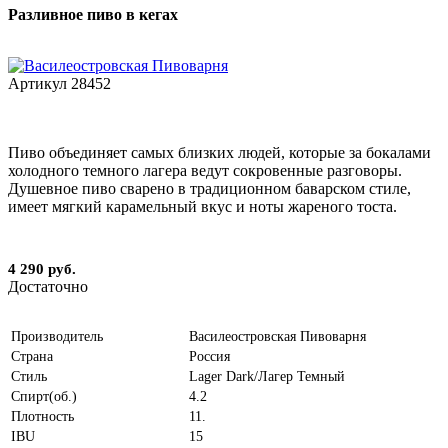
Разливное пиво в кегах
Артикул
28452
Пиво объединяет самых близких людей, которые за бокалами
холодного темного лагера ведут сокровенные разговоры.
Душевное пиво сварено в традиционном баварском стиле,
имеет мягкий карамельный вкус и ноты жареного тоста.
4 290 руб.
Достаточно
Производитель
Василеостровская Пивоварня
Страна
Россия
Стиль
Lager Dark/Лагер Темный
Спирт(об.)
4.2
Плотность
11.
IBU
15