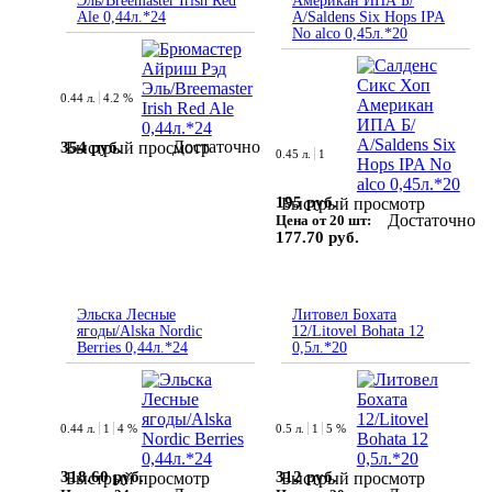
Эль/Breemaster Irish Red
Американ ИПА Б/
Ale 0,44л.*24
А/Saldens Six Hops IPA
No alco 0,45л.*20
0.44 л.
4.2 %
Достаточно
354 руб.
Быстрый просмотр
0.45 л.
1
195 руб.
Быстрый просмотр
Достаточно
Цена от 20 шт:
177.70 руб.
Эльска Лесные
Литовел Бохата
ягоды/Alska Nordic
12/Litovel Bohata 12
Berries 0,44л.*24
0,5л.*20
0.44 л.
1
4 %
0.5 л.
1
5 %
318.60 руб.
312 руб.
Быстрый просмотр
Быстрый просмотр