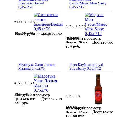
Бретцель/Bretzel
Сэсси/Magic Mess Sassy
0,45л.*20
0,45л.*12
0.45 л.
1
4.5 %
0.45 л.
1
5.5 %
Достаточно
142.50 руб.
Быстрый просмотр
319 руб.
Быстрый просмотр
Достаточно
Цена от 20 шт:
284 руб.
Медовуха Хани Лесная
Роял Клубника/Royal
Малина 0,75л.*6
Strawberry 0,33л*12
0.75 л.
1
5.5 %
256 руб.
Быстрый просмотр
0.33 л.
5 %
Достаточно
Цена от 6 шт:
233 руб.
135.30 руб.
Быстрый просмотр
Достаточно
Цена от 12 шт:
121.80 руб.