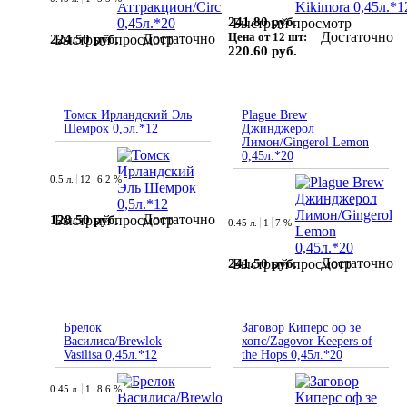
241.80 руб.
Быстрый просмотр
Достаточно
Цена от 12 шт:
Достаточно
224.50 руб.
Быстрый просмотр
220.60 руб.
Томск Ирландский Эль
Plague Brew
Шемрок 0,5л.*12
Джинджерол
Лимон/Gingerol Lemon
0,45л.*20
0.5 л.
12
6.2 %
Достаточно
128.50 руб.
Быстрый просмотр
0.45 л.
1
7 %
Достаточно
241.50 руб.
Быстрый просмотр
Брелок
Заговор Киперс оф зе
Василиса/Brewlok
хопс/Zagovor Keepers of
Vasilisa 0,45л.*12
the Hops 0,45л.*20
0.45 л.
1
8.6 %