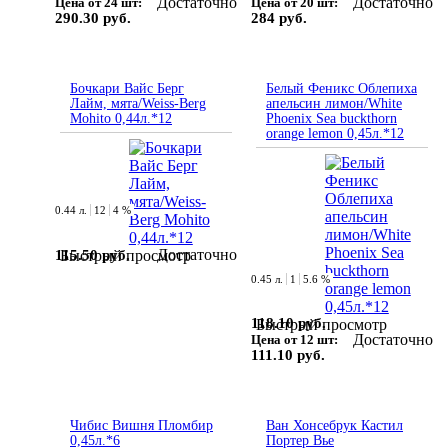
Достаточно
Достаточно
Цена от 24 шт:
Цена от 20 шт:
290.30 руб.
284 руб.
Бочкари Вайс Берг
Белый Феникс Облепиха
Лайм, мята/Weiss-Berg
апельсин лимон/White
Mohito 0,44л.*12
Phoenix Sea buckthorn
orange lemon 0,45л.*12
0.44 л.
12
4 %
Достаточно
115.50 руб.
Быстрый просмотр
0.45 л.
1
5.6 %
118.10 руб.
Быстрый просмотр
Достаточно
Цена от 12 шт:
111.10 руб.
Чибис Вишня Пломбир
Ван Хонсебрук Кастил
0,45л.*6
Портер Вье