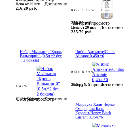
Достаточно
Цена от 20 шт:
216.20 руб.
0.45 л.
1
8.5 %
258.80 руб.
Быстрый просмотр
Достаточно
Цена от 20 шт:
235.70 руб.
Набор Мьёльнир "Кровь
Чибис Аликанте/Chibis
Валькирий" (0,5л.*2 бут.
Alicante 0,45л.*6
+ 2 бокала)
0.45 л.
6
5.6 %
Достаточно
220 руб.
Быстрый просмотр
1
4.7 %
Достаточно
1 181.50 руб.
Быстрый просмотр
Медовуха Хани Черная
Смородина Блэк
Куррант/Honey Black
Currant 0,75л.*6