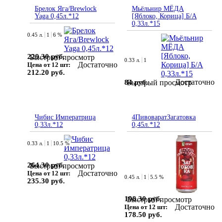
Брелок Яга/Brewlock
Мьёльнир МЁДА
Yaga 0,45л.*12
[Яблоко, Корица] Б/А
0,33л.*15
0.45 л.
1
6 %
229.30 руб.
Быстрый просмотр
0.33 л.
1
Достаточно
Цена от 12 шт:
212.20 руб.
Достаточно
84 руб.
Быстрый просмотр
Чибис Императрица
4ПивоваратЗагатовка
0,33л.*12
0,45л.*12
0.33 л.
1
10.5 %
264.30 руб.
Быстрый просмотр
Достаточно
Цена от 12 шт:
0.45 л.
1
5.5 %
235.30 руб.
198.30 руб.
Быстрый просмотр
Достаточно
Цена от 12 шт:
178.50 руб.