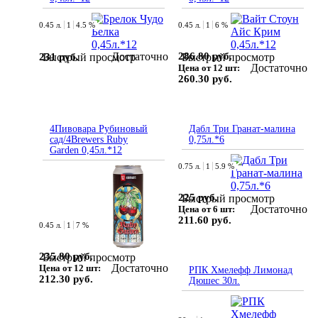
0.45 л.
1
4.5 %
0.45 л.
1
6 %
Достаточно
286.80 руб.
231 руб.
Быстрый просмотр
Быстрый просмотр
Достаточно
Цена от 12 шт:
260.30 руб.
4Пивовара Рубиновый
Дабл Три Гранат-малина
сад/4Brewers Ruby
0,75л.*6
Garden 0,45л.*12
0.75 л.
1
5.9 %
225 руб.
Быстрый просмотр
Достаточно
Цена от 6 шт:
211.60 руб.
0.45 л.
1
7 %
235.80 руб.
Быстрый просмотр
Достаточно
Цена от 12 шт:
РПК Хмелефф Лимонад
212.30 руб.
Дюшес 30л.