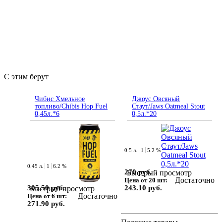
С этим берут
Чибис Хмельное
Джоус Овсяный
топливо/Chibis Hop Fuel
Стаут/Jaws Oatmeal Stout
0,45л.*6
0,5л.*20
0.5 л.
1
5.2 %
0.45 л.
1
6.2 %
270 руб.
Быстрый просмотр
Достаточно
Цена от 20 шт:
305.50 руб.
243.10 руб.
Быстрый просмотр
Достаточно
Цена от 6 шт:
271.90 руб.