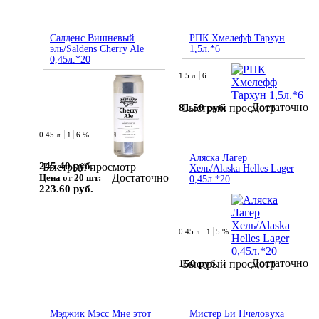
Салденс Вишневый
РПК Хмелефф Тархун
эль/Saldens Cherry Ale
1,5л.*6
0,45л.*20
1.5 л.
6
Достаточно
81.50 руб.
Быстрый просмотр
0.45 л.
1
6 %
Аляска Лагер
245.40 руб.
Быстрый просмотр
Хель/Alaska Helles Lager
Достаточно
Цена от 20 шт:
0,45л.*20
223.60 руб.
0.45 л.
1
5 %
Достаточно
150 руб.
Быстрый просмотр
Мэджик Мэсс Мне этот
Мистер Би Пчеловуха