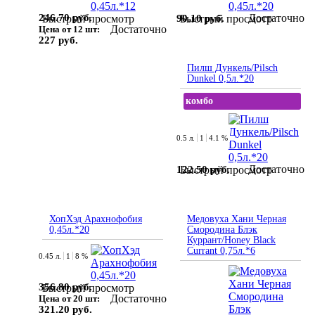
246.70 руб.
Достаточно
90.10 руб.
Быстрый просмотр
Быстрый просмотр
Достаточно
Цена от 12 шт:
227 руб.
Пилш Дункель/Pilsch
Dunkel 0,5л.*20
комбо
0.5 л.
1
4.1 %
Достаточно
122.50 руб.
Быстрый просмотр
ХопХэд Арахнофобия
Медовуха Хани Черная
0,45л.*20
Смородина Блэк
Куррант/Honey Black
Currant 0,75л.*6
0.45 л.
1
8 %
356.80 руб.
Быстрый просмотр
Достаточно
Цена от 20 шт:
321.20 руб.