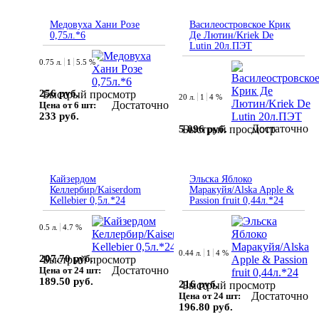
Медовуха Хани Розе
Василеостровское Крик
0,75л.*6
Де Лютин/Kriek De
Lutin 20л.ПЭТ
0.75 л.
1
5.5 %
256 руб.
Быстрый просмотр
20 л.
1
4 %
Достаточно
Цена от 6 шт:
233 руб.
Достаточно
5 096 руб.
Быстрый просмотр
Кайзердом
Эльска Яблоко
Келлербир/Kaiserdom
Маракуйя/Alska Apple &
Kellebier 0,5л.*24
Passion fruit 0,44л.*24
0.5 л.
4.7 %
0.44 л.
1
4 %
207.70 руб.
Быстрый просмотр
Достаточно
Цена от 24 шт:
189.50 руб.
216 руб.
Быстрый просмотр
Достаточно
Цена от 24 шт:
196.80 руб.