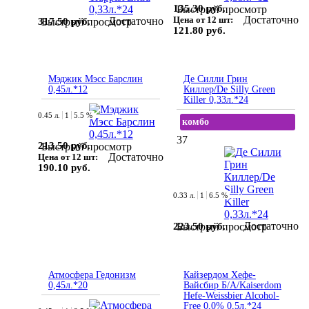
135.30 руб.
Быстрый просмотр
Достаточно
Цена от 12 шт:
Достаточно
317.50 руб.
Быстрый просмотр
121.80 руб.
Мэджик Мэсс Барслин
Де Силли Грин
0,45л.*12
Киллер/De Silly Green
Killer 0,33л.*24
0.45 л.
1
5.5 %
комбо
37
213.50 руб.
Быстрый просмотр
Достаточно
Цена от 12 шт:
190.10 руб.
0.33 л.
1
6.5 %
Достаточно
223.50 руб.
Быстрый просмотр
Атмосфера Гедонизм
Кайзердом Хефе-
0,45л.*20
Вайсбир Б/А/Kaiserdom
Hefe-Weissbier Alcohol-
Free 0,0% 0,5л.*24