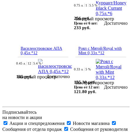
0.75 л.
1
5.5 %
256 руб.
Быстрый просмотр
Достаточно
Цена от 6 шт:
233 руб.
Василеостровское АПА
Роял с Мятой/Royal with
0,45л.*12
Mint 0,33л.*12
0.45 л.
12
5.4 %
0.33 л.
5 %
Достаточно
145 руб.
Быстрый просмотр
135.30 руб.
Быстрый просмотр
Достаточно
Цена от 12 шт:
121.80 руб.
Подписывайтесь
на новости и акции
Акции и спецпредложения
Новости магазина
Сообщения от отдела продаж
Сообщения от руководителя